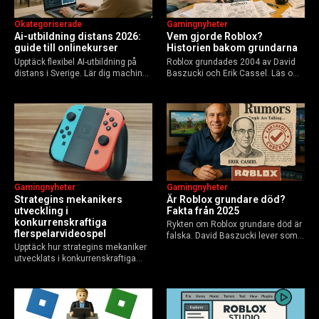
Okategoriserade
Gamingnyheter
Ai-utbildning distans 2026:
Vem gjorde Roblox?
guide till onlinekurser
Historien bakom grundarna
Upptäck flexibel AI-utbildning på
Roblox grundades 2004 av David
distans i Sverige. Lär dig machine
Baszucki och Erik Cassel. Läs om
learning, etik och Python via KTH,
deras roller, historien från
Elements of AI och fler plattformar.
GoBlocks till 85 miljoner dagliga
Guide för nybörjare och
användare 2025, och vad som
yrkesverksamma som vill bygga…
händer inför 2026.
Gamingnyheter
Gamingnyheter
Strategins mekanikers
Är Roblox grundare död?
utveckling i
Fakta från 2025
konkurrenskraftiga
Rykten om Roblox grundare död är
flerspelarvideospel
falska. David Baszucki lever som
Upptäck hur strategins mekaniker
VD, Erik Cassel dog 2013. Här är
utvecklats i konkurrenskraftiga
sanningen, faktakoll och Roblox
flerspelarspel – från klassiska RTS
framtid inför 2026 – med tips mot
till dagens dynamiska meta och
hoax.
AI-drivna innovationer.