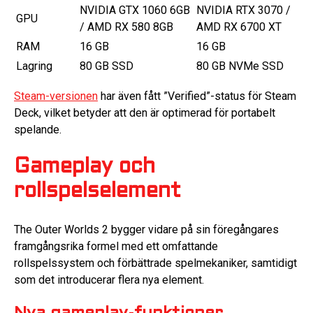
NVIDIA GTX 1060 6GB
NVIDIA RTX 3070 /
GPU
/ AMD RX 580 8GB
AMD RX 6700 XT
RAM
16 GB
16 GB
Lagring
80 GB SSD
80 GB NVMe SSD
Steam-versionen
har även fått ”Verified”-status för Steam
Deck, vilket betyder att den är optimerad för portabelt
spelande.
Gameplay och
rollspelselement
The Outer Worlds 2 bygger vidare på sin föregångares
framgångsrika formel med ett omfattande
rollspelssystem och förbättrade spelmekaniker, samtidigt
som det introducerar flera nya element.