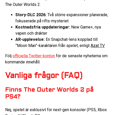
The Outer Worlds 2:
Story-DLC 2026:
Två större expansioner planerade,
fokuserade på rifts-mysteriet
Kostnadsfria uppdateringar:
New Game+, nya
vapen och dräkter
AR-upplevelse:
En Snapchat-lens kopplad till
”Moon Man”-karaktären från spelet, enligt
Azat TV
Följ
officiella Twitter-konton
för de senaste nyheterna om
kommande innehåll.
Vanliga frågor (FAQ)
Finns The Outer Worlds 2 på
PS4?
Nej, spelet är exklusivt för next-gen konsoler (PS5, Xbox