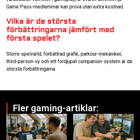
Game Pass-medlemmar kan prova utan extra kostnad.
Vilka är de största
förbättringarna jämfört med
första spelet?
Större spelvärld, förbättrad grafik, parkour-mekaniker,
third-person-vy och ett fördjupat companion-system är de
största förbättringarna.
Fler gaming-artiklar: