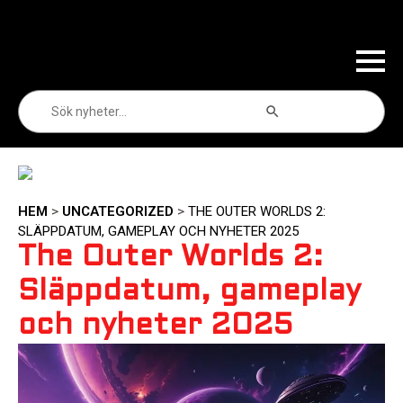
Sökknapp
Sök
efter:
HEM
>
UNCATEGORIZED
>
THE OUTER WORLDS 2:
SLÄPPDATUM, GAMEPLAY OCH NYHETER 2025
The Outer Worlds 2:
Släppdatum, gameplay
och nyheter 2025