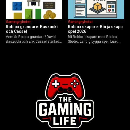
Gamingnyheter
Gamingnyheter
Roblox grundare: Baszucki
Roblox skapare: Börja skapa
och Cassel
spel 2026
Vem är Roblox grundare? David
Bli Roblox skapare med Roblox
Baszucki och Erik Cassel startade
Studio. Lär dig bygga spel, Lua-
2004. Baszucki leder som VD
scripta och tjäna Robux utan
2025, Cassel avled 2013. Historia,
kodkunskaper. Steg-för-steg-guide
rykten om död och aktuella
för nybörjare inför 2026-
utmaningar.
uppdateringar.