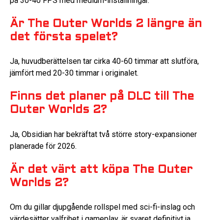
på 30-40 FPS med medium-inställningar.
Är The Outer Worlds 2 längre än
det första spelet?
Ja, huvudberättelsen tar cirka 40-60 timmar att slutföra,
jämfört med 20-30 timmar i originalet.
Finns det planer på DLC till The
Outer Worlds 2?
Ja, Obsidian har bekräftat två större story-expansioner
planerade för 2026.
Är det värt att köpa The Outer
Worlds 2?
Om du gillar djupgående rollspel med sci-fi-inslag och
värdesätter valfrihet i gameplay, är svaret definitivt ja.