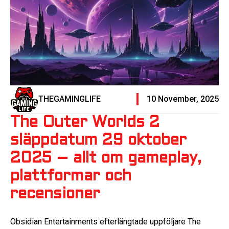
THEGAMINGLIFE
10 November, 2025
The Outer Worlds 2
släppdatum 29 oktober
2025 – allt om gameplay,
plattformar och
recensioner
Obsidian Entertainments efterlängtade uppföljare The