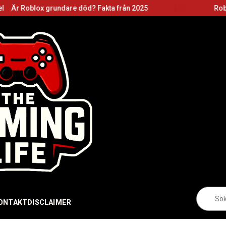
grundare död? Fakta från 2025
Roblox grundare:
Sö
eft
ONTAKT
DISCLAIMER