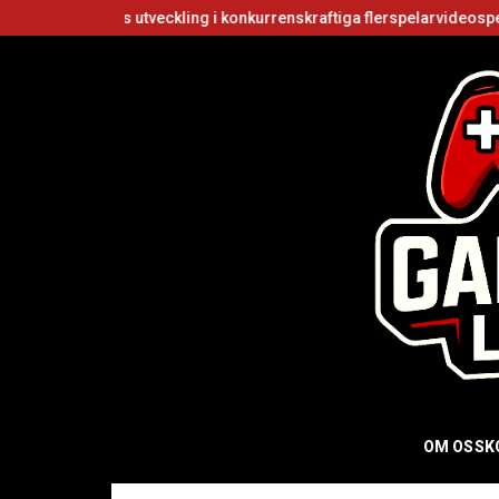
ers utveckling i konkurrenskraftiga flerspelarvideospel
Är Roblox 
OM OSS
K