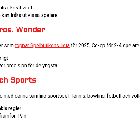
trar kreativitet
an tråka ut vissa spelare
Bros. Wonder
tyr som
toppar Spelbutikens lista
för 2025. Co-op för 2-4 spelare g
ligt
er precision för de yngsta
tch Sports
ig med denna samling sportspel. Tennis, bowling, fotboll och volley
nkla regler
framför TV:n