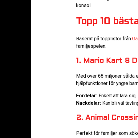
konsol.
Topp 10 bästa
Baserat på topplistor från
Ga
familjespelen:
1. Mario Kart 8 
Med över 68 miljoner sålda e
hjälpfunktioner för yngre barn
Fördelar:
Enkelt att lära sig
Nackdelar:
Kan bli väl tävlin
2. Animal Crossi
Perfekt för familjer som sök