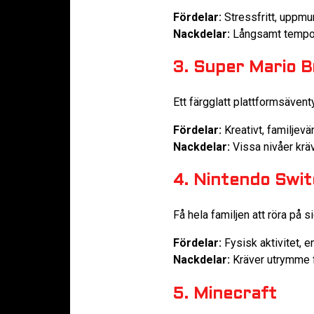
Fördelar:
Stressfritt, uppmun
Nackdelar:
Långsamt tempo k
3. Super Mario 
Ett färgglatt plattformsäven
Fördelar:
Kreativt, familjevän
Nackdelar:
Vissa nivåer kräv
4. Nintendo Swi
Få hela familjen att röra på s
Fördelar:
Fysisk aktivitet, e
Nackdelar:
Kräver utrymme 
5. Minecraft