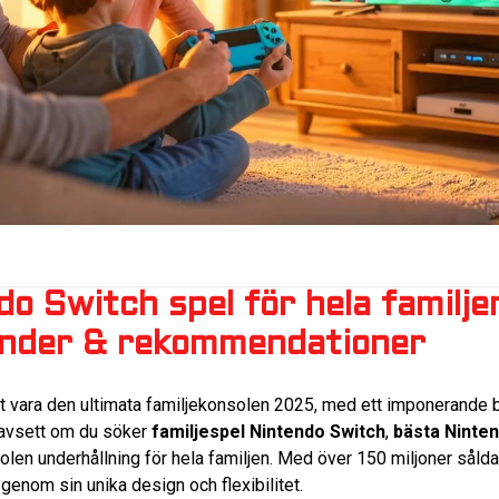
o Switch spel för hela familj
render & rekommendationer
tt vara den ultimata familjekonsolen 2025, med ett imponerande 
 Oavsett om du söker
familjespel Nintendo Switch
,
bästa Ninten
olen underhållning för hela familjen. Med över 150 miljoner sålda
genom sin unika design och flexibilitet.