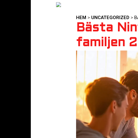
HEM
>
UNCATEGORIZED
>
B
Bästa Nin
familjen 