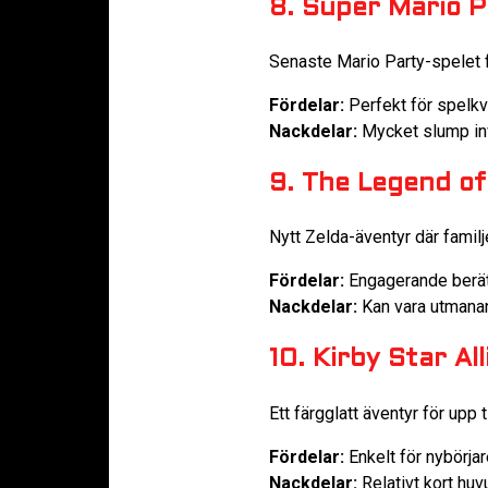
8. Super Mario 
Senaste Mario Party-spelet f
Fördelar:
Perfekt för spelkv
Nackdelar:
Mycket slump in
9. The Legend of
Nytt Zelda-äventyr där familj
Fördelar:
Engagerande berät
Nackdelar:
Kan vara utmanan
10. Kirby Star All
Ett färgglatt äventyr för upp 
Fördelar:
Enkelt för nybörja
Nackdelar:
Relativt kort hu