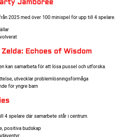
Party Jamboree
rån 2025 med över 100 minispel för upp till 4 spelare.
ällar
volverat
 Zelda: Echoes of Wisdom
en kan samarbeta för att lösa pussel och utforska.
telse, utvecklar problemlösningsförmåga
de för yngre barn
ies
till 4 spelare där samarbete står i centrum.
re, positiva budskap
vudäventyr