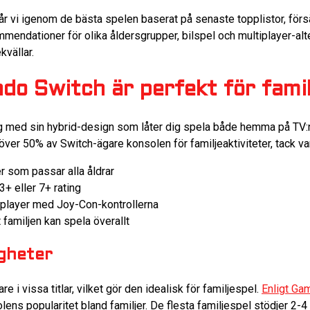
r vi igenom de bästa spelen baserat på senaste topplistor, försä
mendationer för olika åldersgrupper, bilspel och multiplayer-altern
kvällar.
do Switch är perfekt för famil
g med sin hybrid-design som låter dig spela både hemma på TV:n
över 50% av Switch-ägare konsolen för familjeaktiviteter, tack va
ler som passar alla åldrar
 eller 7+ rating
ltiplayer med Joy-Con-kontrollerna
 familjen kan spela överallt
igheter
re i vissa titlar, vilket gör den idealisk för familjespel.
Enligt Ga
lens popularitet bland familjer. De flesta familjespel stödjer 2-