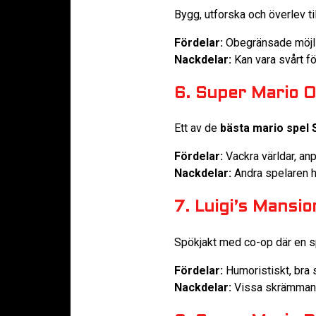
Bygg, utforska och överlev ti
Fördelar:
Obegränsade möjli
Nackdelar:
Kan vara svårt för 
6. Super Mario 
Ett av de
bästa mario spel 
Fördelar:
Vackra världar, an
Nackdelar:
Andra spelaren h
7. Luigi’s Mansio
Spökjakt med co-op där en sp
Fördelar:
Humoristiskt, bra
Nackdelar:
Vissa skrämmand