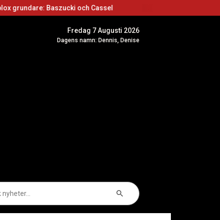
 Baszucki och Cassel
Roblox skapare: Börja sk
Fredag 7 Augusti 2026
Dagens namn: Dennis, Denise
Sökknapp
k
er: