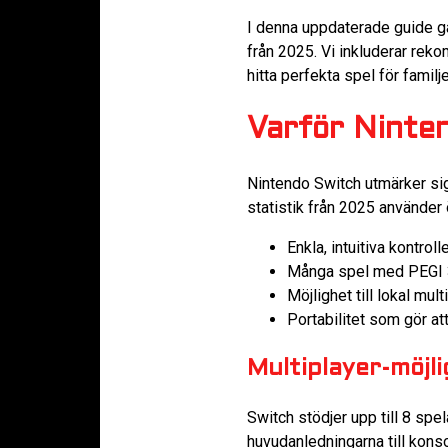
I denna uppdaterade guide gå
från 2025. Vi inkluderar rekom
hitta perfekta spel för familje
Varför Ninten
Nintendo Switch utmärker si
statistik från 2025 använder 
Enkla, intuitiva kontrol
Många spel med PEGI 3+
Möjlighet till lokal mu
Portabilitet som gör att
Multiplayer-möjl
Switch stödjer upp till 8 spela
huvudanledningarna till konso