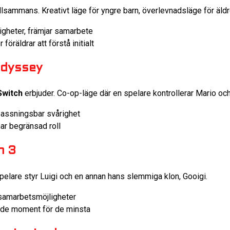
llsammans. Kreativt läge för yngre barn, överlevnadsläge för äldr
gheter, främjar samarbete
föräldrar att förstå initialt
Odyssey
Switch
erbjuder. Co-op-läge där en spelare kontrollerar Mario och
passningsbar svårighet
ar begränsad roll
n 3
elare styr Luigi och en annan hans slemmiga klon, Gooigi.
 samarbetsmöjligheter
e moment för de minsta