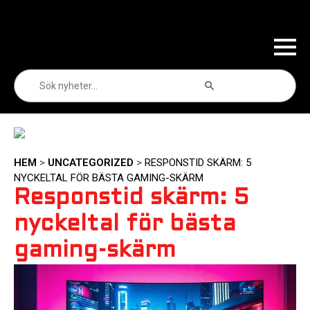
Sökknapp
Sök
efter:
HEM
>
UNCATEGORIZED
>
RESPONSTID SKÄRM: 5
NYCKELTAL FÖR BÄSTA GAMING-SKÄRM
Responstid skärm: 5
nyckeltal för bästa
gaming-skärm