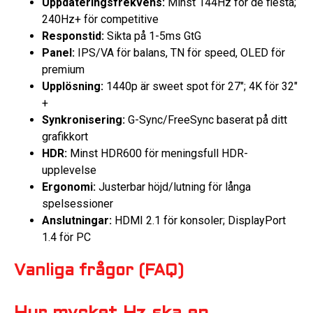
Uppdateringsfrekvens:
Minst 144Hz för de flesta;
240Hz+ för competitive
Responstid:
Sikta på 1-5ms GtG
Panel:
IPS/VA för balans, TN för speed, OLED för
premium
Upplösning:
1440p är sweet spot för 27″; 4K för 32″
+
Synkronisering:
G-Sync/FreeSync baserat på ditt
grafikkort
HDR:
Minst HDR600 för meningsfull HDR-
upplevelse
Ergonomi:
Justerbar höjd/lutning för långa
spelsessioner
Anslutningar:
HDMI 2.1 för konsoler; DisplayPort
1.4 för PC
Vanliga frågor (FAQ)