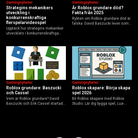
Gamingnyheter
Gamingnyheter
Strategins mekanikers
Är Roblox grundare död?
utveckling i
Fakta från 2025
konkurrenskraftiga
Rykten om Roblox grundare död är
flerspelarvideospel
falska. David Baszucki lever som
Upptäck hur strategins mekaniker
VD, Erik Cassel dog 2013. Här är
utvecklats i konkurrenskraftiga
sanningen, faktakoll och Roblox
flerspelarspel – från klassiska RTS
framtid inför 2026 – med tips mot
till dagens dynamiska meta och
hoax.
AI-drivna innovationer.
Gamingnyheter
Gamingnyheter
Roblox grundare: Baszucki
Roblox skapare: Börja skapa
och Cassel
spel 2026
Vem är Roblox grundare? David
Bli Roblox skapare med Roblox
Baszucki och Erik Cassel startade
Studio. Lär dig bygga spel, Lua-
2004. Baszucki leder som VD
scripta och tjäna Robux utan
2025, Cassel avled 2013. Historia,
kodkunskaper. Steg-för-steg-guide
rykten om död och aktuella
för nybörjare inför 2026-
utmaningar.
uppdateringar.