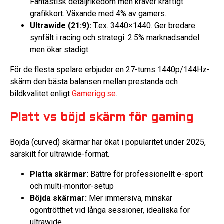
Fantastisk detaljrikedom men kräver kraftigt
grafikkort. Växande med 4% av gamers.
Ultrawide (21:9):
T.ex. 3440×1440. Ger bredare
synfält i racing och strategi. 2.5% marknadsandel
men ökar stadigt.
För de flesta spelare erbjuder en 27-tums 1440p/144Hz-
skärm den bästa balansen mellan prestanda och
bildkvalitet enligt
Gamerigg.se
.
Platt vs böjd skärm för gaming
Böjda (curved) skärmar har ökat i popularitet under 2025,
särskilt för ultrawide-format.
Platta skärmar:
Bättre för professionellt e-sport
och multi-monitor-setup
Böjda skärmar:
Mer immersiva, minskar
ögontrötthet vid långa sessioner, idealiska för
ultrawide