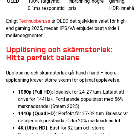
OLED
100% färgrymd,
inbränning, högre
gaming,
0.1ms responstid
pris
HDR-innehå
Enligt
Techhubben.se
är OLED det självklara valet för high-
end gaming 2025, medan IPS/VA erbjuder bäst värde i
mellansegmentet.
Upplösning och skärmstorlek:
Hitta perfekt balans
Upplösning och skärmstorlek går hand i hand – högre
upplösning kräver större skärm för optimal upplevelse.
1080p (Full HD):
Idealisk för 24-27 tum. Lättast att
driva för 144Hz+. Fortfarande populärast med 56%
marknadsandel (Steam 2025).
1440p (Quad HD):
Perfekt för 27-32 tum. Balanserar
detaljer och prestanda. Cirka 20% marknadsandel.
4K (Ultra HD):
Bäst för 32 tum och större.