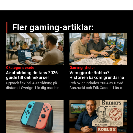
Fler gaming-artiklar:
Okategoriserade
Gamingnyheter
Ai-utbildning distans 2026:
Vem gjorde Roblox?
guide till onlinekurser
Historien bakom grundarna
Upptäck flexibel AI-utbildning på
Roblox grundades 2004 av David
distans i Sverige. Lär dig machine
Baszucki och Erik Cassel. Läs om
learning, etik och Python via KTH,
deras roller, historien från
Elements of AI och fler plattformar.
GoBlocks till 85 miljoner dagliga
Guide för nybörjare och
användare 2025, och vad som
yrkesverksamma som vill bygga…
händer inför 2026.