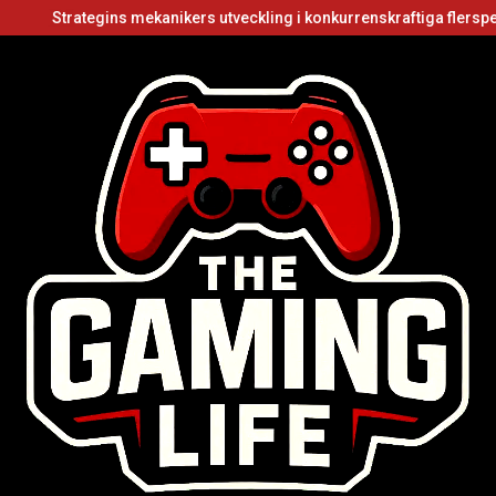
ategins mekanikers utveckling i konkurrenskraftiga flerspelarvideosp