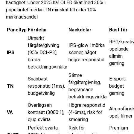
hastighet. Under 2025 har OLED ökat med 30% i
popularitet medan TN minskat till cirka 10%
marknadsandel.
Paneltyp
Fördelar
Nackdelar
Bäst för
Utmärkt
RPG/kreativ
färgåtergivning
IPS-glow i mörka
spelande,
IPS
(95% DCI-P3),
scener, något
allmän
breda
högre responstid
gaming
betraktningsvinklar
Sämre
Snabbast
E-sport,
färgåtergivning,
TN
responstid (1ms),
budget
begränsade
budgetvänlig
gaming
betraktningsvinklar
Överlägsen
Högre responstid
Atmosfäris
VA
kontrast (3000:1),
(4-6ms), risk för
spel, filmer
djup svärta
smearing
Perfekt svärta,
Risk för
Premium