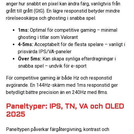
anger hur snabbt en pixel kan ändra färg, vanligtvis från
grått till grått (GtG). En lägre responstid betyder mindre
rörelseoskärpa och ghosting i snabba spel.
1ms:
Optimal för competitive gaming – minimal
ghosting i titlar som Valorant
4-5ms:
Acceptabelt för de flesta spelare – vanligt i
prisvärda IPS/VA-paneler
Över 5ms:
Kan skapa synliga efterdragningar i
snabba spel – undvik för e-sport
För competitive gaming är både Hz och responstid
avgörande. En 144Hz-skärm med 1ms responstid ger
betydligt bättre precision än en 240Hz med 8ms.
Paneltyper: IPS, TN, VA och OLED
2025
Paneltypen påverkar färgåtergivning, kontrast och