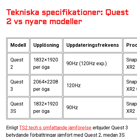
Tekniska specifikationer: Quest
2 vs nyare modeller
Modell
Upplösning
Uppdateringsfrekvens
Pro
Quest
1832×1920
Snap
90Hz (120Hz exp.)
2
per öga
XR2
Quest
2064×2208
Snap
120Hz
3
per öga
XR2 
Quest
1832×1920
Snap
90Hz
3S
per öga
XR2
Enligt
TS2.tech:s omfattande jämförelse
erbjuder Quest 3
betydande förbättringar jämfört med Quest 2, medan 3S