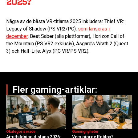
2025?
Några av de bästa VR-titlarna 2025 inkluderar Thief VR:
Legacy of Shadow (PS VR2/PC),
som lanseras i
december
, Beat Saber (alla plattformar), Horizon Call of
the Mountain (PS VR2 exklusiv), Asgard’s Wrath 2 (Quest
3) och Half-Life: Alyx (PC VR/PS VR2).
Fler gaming-artiklar:
Okategoriserade
Gamingnyheter
Ai-utbildning distans 2026:
Vem gjorde Roblox?