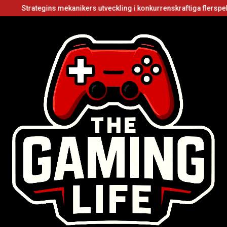
egins mekanikers utveckling i konkurrenskraftiga flerspelarvideospel