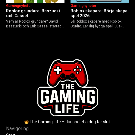
Gamingnyheter
Gamingnyheter
Roblox grundare: Baszucki
Roblox skapare: Börja skapa
och Cassel
spel 2026
Vem är Roblox grundare? David
Bli Roblox skapare med Roblox
Baszucki och Erik Cassel startade
Studio. Lär dig bygga spel, Lua-
2004. Baszucki leder som VD
scripta och tjäna Robux utan
2025, Cassel avled 2013. Historia,
kodkunskaper. Steg-för-steg-guide
rykten om död och aktuella
för nybörjare inför 2026-
utmaningar.
uppdateringar.
The Gaming Life – där spelet aldrig tar slut.
Navigering