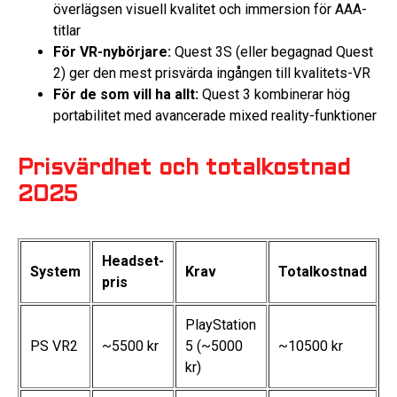
överlägsen visuell kvalitet och immersion för AAA-
titlar
För VR-nybörjare:
Quest 3S (eller begagnad Quest
2) ger den mest prisvärda ingången till kvalitets-VR
För de som vill ha allt:
Quest 3 kombinerar hög
portabilitet med avancerade mixed reality-funktioner
Prisvärdhet och totalkostnad
2025
Headset-
System
Krav
Totalkostnad
pris
PlayStation
PS VR2
~5500 kr
5 (~5000
~10500 kr
kr)