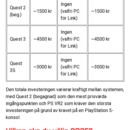
Ingen
Quest 2
~1500 kr
(valfri PC
~1500 kr
(beg.)
för Link)
Ingen
Quest 3
~4500 kr
(valfri PC
~4500 kr
för Link)
Ingen
Quest
~3000 kr
(valfri PC
~3000 kr
3S
för Link)
Den totala investeringen varierar kraftigt mellan systemen,
med Quest 2 (begagnad) som den mest prisvärda
ingångspunkten och PS VR2 som kräver den största
investeringen på grund av kravet på en PlayStation 5-
konsol.