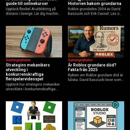
guide till onlinekurser
Historien bakom grundarna
Upptäck flexibel AI-utbildning på
Roblox grundades 2004 av David
distans i Sverige. Lär dig machine
Baszucki och Erik Cassel. Läs om
learning, etik och Python via KTH,
deras roller, historien från
Elements of AI och fler plattformar.
GoBlocks till 85 miljoner dagliga
Guide för nybörjare och
användare 2025, och vad som
yrkesverksamma som vill bygga…
händer inför 2026.
Gamingnyheter
Gamingnyheter
Strategins mekanikers
Är Roblox grundare död?
utveckling i
Fakta från 2025
konkurrenskraftiga
Rykten om Roblox grundare död är
flerspelarvideospel
falska. David Baszucki lever som
Upptäck hur strategins mekaniker
VD, Erik Cassel dog 2013. Här är
utvecklats i konkurrenskraftiga
sanningen, faktakoll och Roblox
flerspelarspel – från klassiska RTS
framtid inför 2026 – med tips mot
till dagens dynamiska meta och
hoax.
AI-drivna innovationer.