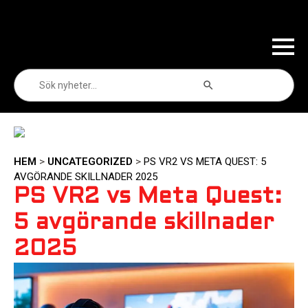
Sökknapp
Sök
efter:
HEM
>
UNCATEGORIZED
>
PS VR2 VS META QUEST: 5
AVGÖRANDE SKILLNADER 2025
PS VR2 vs Meta Quest:
5 avgörande skillnader
2025