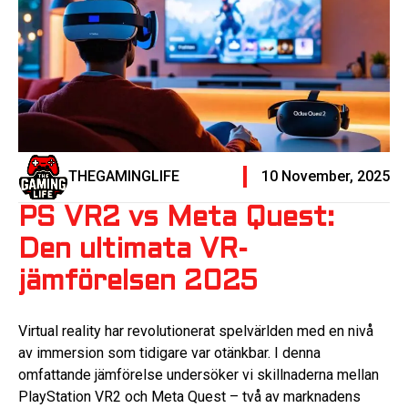
THEGAMINGLIFE
10 November, 2025
PS VR2 vs Meta Quest:
Den ultimata VR-
jämförelsen 2025
Virtual reality har revolutionerat spelvärlden med en nivå
av immersion som tidigare var otänkbar. I denna
omfattande jämförelse undersöker vi skillnaderna mellan
PlayStation VR2 och Meta Quest – två av marknadens