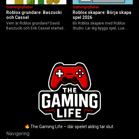
Gamingnyheter
Gamingnyheter
Roblox grundare: Baszucki
Roblox skapare: Börja skapa
och Cassel
spel 2026
Vem är Roblox grundare? David
Bli Roblox skapare med Roblox
Baszucki och Erik Cassel startade
Studio. Lär dig bygga spel, Lua-
2004. Baszucki leder som VD
scripta och tjäna Robux utan
2025, Cassel avled 2013. Historia,
kodkunskaper. Steg-för-steg-guide
rykten om död och aktuella
för nybörjare inför 2026-
utmaningar.
uppdateringar.
The Gaming Life – där spelet aldrig tar slut.
Navigering