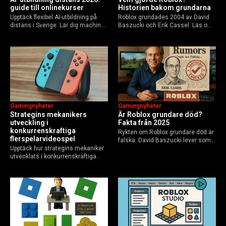
guide till onlinekurser
Historien bakom grundarna
Upptäck flexibel AI-utbildning på
Roblox grundades 2004 av David
distans i Sverige. Lär dig machine
Baszucki och Erik Cassel. Läs om
learning, etik och Python via KTH,
deras roller, historien från
Elements of AI och fler plattformar.
GoBlocks till 85 miljoner dagliga
Guide för nybörjare och
användare 2025, och vad som
yrkesverksamma som vill bygga…
händer inför 2026.
Gamingnyheter
Gamingnyheter
Strategins mekanikers
Är Roblox grundare död?
utveckling i
Fakta från 2025
konkurrenskraftiga
Rykten om Roblox grundare död är
flerspelarvideospel
falska. David Baszucki lever som
Upptäck hur strategins mekaniker
VD, Erik Cassel dog 2013. Här är
utvecklats i konkurrenskraftiga
sanningen, faktakoll och Roblox
flerspelarspel – från klassiska RTS
framtid inför 2026 – med tips mot
till dagens dynamiska meta och
hoax.
AI-drivna innovationer.