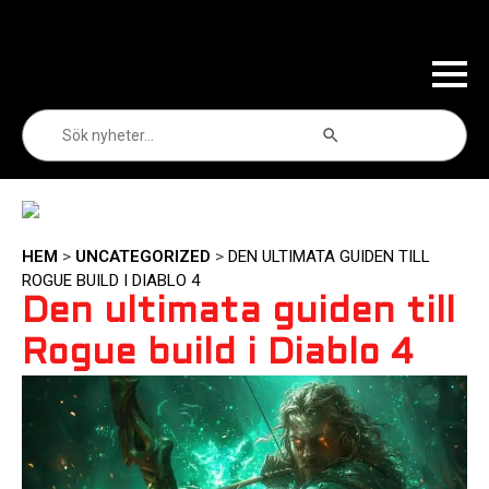
Sökknapp
Sök
efter:
HEM
>
UNCATEGORIZED
>
DEN ULTIMATA GUIDEN TILL
ROGUE BUILD I DIABLO 4
Den ultimata guiden till
Rogue build i Diablo 4