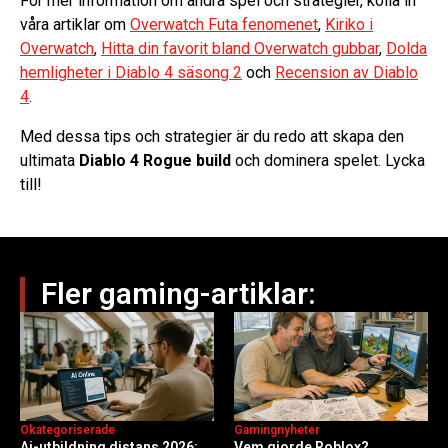
För mer information om andra spel och strategier, kolla in
våra artiklar om
Overwatch Futa fenomenet
,
Kiriko i
Overwatch
,
Hitta din favorit bland Overwatch gubbar
,
Dolda
hemligheter i Diablo 4 säsong 2
och
Recension av Diablo
4
.
Med dessa tips och strategier är du redo att skapa den
ultimata
Diablo 4 Rogue build
och dominera spelet. Lycka
till!
Fler gaming-artiklar:
Okategoriserade
Gamingnyheter
Ai-utbildning distans 2026:
Vem gjorde Roblox?