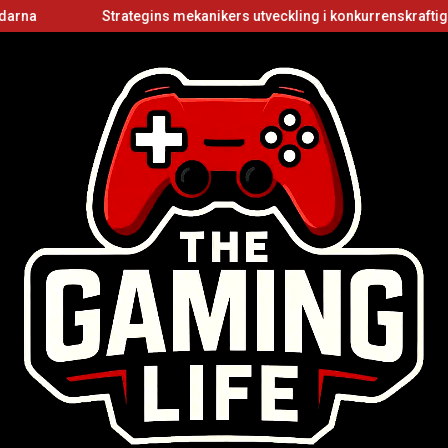
Strategins mekanikers utveckling i konkurrenskraftiga flersp