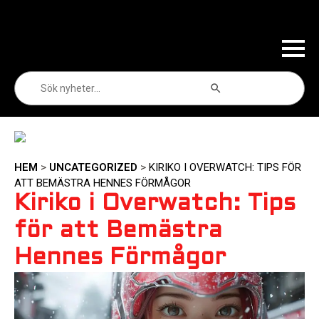
Sökknapp
Sök
efter:
HEM
>
UNCATEGORIZED
>
KIRIKO I OVERWATCH: TIPS FÖR
ATT BEMÄSTRA HENNES FÖRMÅGOR
Kiriko i Overwatch: Tips
för att Bemästra
Hennes Förmågor