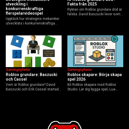
utveckling i
Fakta från 2025
konkurrenskraftiga
Rykten om Roblox grundare död är
flerspelarvideospel
falska. David Baszucki lever som
Upptäck hur strategins mekaniker
VD, Erik Cassel dog 2013. Här är
utvecklats i konkurrenskraftiga
sanningen, faktakoll och Roblox
flerspelarspel – från klassiska RTS
framtid inför 2026 – med tips mot
till dagens dynamiska meta och
hoax.
AI-drivna innovationer.
Gamingnyheter
Gamingnyheter
Roblox grundare: Baszucki
Roblox skapare: Börja skapa
och Cassel
spel 2026
Vem är Roblox grundare? David
Bli Roblox skapare med Roblox
Baszucki och Erik Cassel startade
Studio. Lär dig bygga spel, Lua-
2004. Baszucki leder som VD
scripta och tjäna Robux utan
2025, Cassel avled 2013. Historia,
kodkunskaper. Steg-för-steg-guide
rykten om död och aktuella
för nybörjare inför 2026-
utmaningar.
uppdateringar.