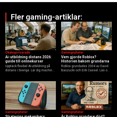
Fler gaming-artiklar:
Okategoriserade
Gamingnyheter
Ai-utbildning distans 2026:
Vem gjorde Roblox?
guide till onlinekurser
Historien bakom grundarna
Upptäck flexibel AI-utbildning på
Roblox grundades 2004 av David
distans i Sverige. Lär dig machine
Baszucki och Erik Cassel. Läs om
learning, etik och Python via KTH,
deras roller, historien från
Elements of AI och fler plattformar.
GoBlocks till 85 miljoner dagliga
Guide för nybörjare och
användare 2025, och vad som
yrkesverksamma som vill bygga…
händer inför 2026.
Gamingnyheter
Gamingnyheter
Strategins mekanikers
Är Roblox grundare död?