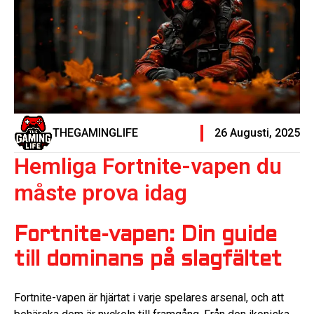
THEGAMINGLIFE
26 Augusti, 2025
Hemliga Fortnite-vapen du
måste prova idag
Fortnite-vapen: Din guide
till dominans på slagfältet
Fortnite-vapen är hjärtat i varje spelares arsenal, och att