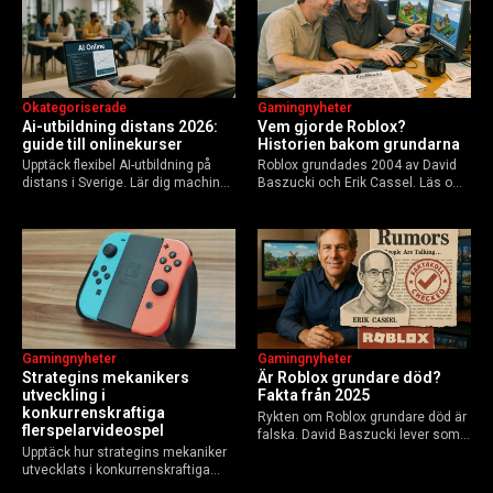
Okategoriserade
Gamingnyheter
Ai-utbildning distans 2026:
Vem gjorde Roblox?
guide till onlinekurser
Historien bakom grundarna
Upptäck flexibel AI-utbildning på
Roblox grundades 2004 av David
distans i Sverige. Lär dig machine
Baszucki och Erik Cassel. Läs om
learning, etik och Python via KTH,
deras roller, historien från
Elements of AI och fler plattformar.
GoBlocks till 85 miljoner dagliga
Guide för nybörjare och
användare 2025, och vad som
yrkesverksamma som vill bygga…
händer inför 2026.
Gamingnyheter
Gamingnyheter
Strategins mekanikers
Är Roblox grundare död?
utveckling i
Fakta från 2025
konkurrenskraftiga
Rykten om Roblox grundare död är
flerspelarvideospel
falska. David Baszucki lever som
Upptäck hur strategins mekaniker
VD, Erik Cassel dog 2013. Här är
utvecklats i konkurrenskraftiga
sanningen, faktakoll och Roblox
flerspelarspel – från klassiska RTS
framtid inför 2026 – med tips mot