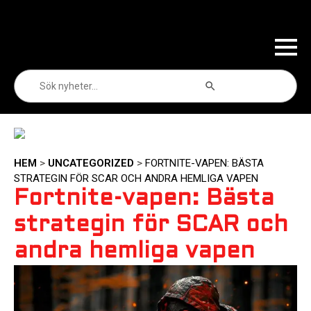
Sökknapp
Sök
efter:
HEM
>
UNCATEGORIZED
>
FORTNITE-VAPEN: BÄSTA
STRATEGIN FÖR SCAR OCH ANDRA HEMLIGA VAPEN
Fortnite-vapen: Bästa
strategin för SCAR och
andra hemliga vapen