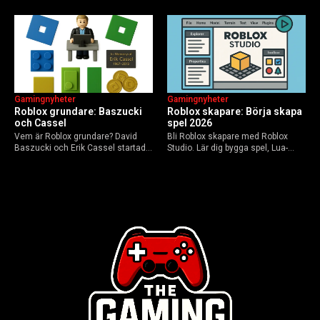
till dagens dynamiska meta och
hoax.
AI-drivna innovationer.
Gamingnyheter
Gamingnyheter
Roblox grundare: Baszucki
Roblox skapare: Börja skapa
och Cassel
spel 2026
Vem är Roblox grundare? David
Bli Roblox skapare med Roblox
Baszucki och Erik Cassel startade
Studio. Lär dig bygga spel, Lua-
2004. Baszucki leder som VD
scripta och tjäna Robux utan
2025, Cassel avled 2013. Historia,
kodkunskaper. Steg-för-steg-guide
rykten om död och aktuella
för nybörjare inför 2026-
utmaningar.
uppdateringar.