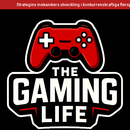
trategins mekanikers utveckling i konkurrenskraftiga flerspelarvide