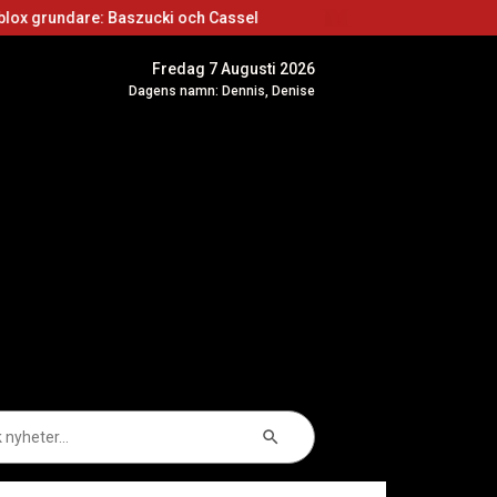
aszucki och Cassel
Roblox skapare: Börja skap
Fredag 7 Augusti 2026
Dagens namn: Dennis, Denise
Sökknapp
k
er: