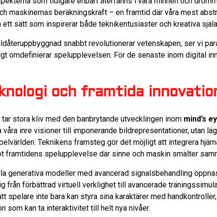
spekterna som tidigare enbart återfanns i våra minnen och drömm
och maskinernas beräkningskraft – en framtid där våra mest abs
å ett sätt som inspirerar både teknikentusiaster och kreativa själa
dåteruppbyggnad snabbt revolutionerar vetenskapen, ser vi paral
gt omdefinierar spelupplevelsen. För de senaste inom digital inn
knologi och framtida innovatio
 tar stora kliv med den banbrytande utvecklingen inom
mind’s e
 våra inre visioner till imponerande bildrepresentationer, utan lä
pelvärlden. Teknikens framsteg gör det möjligt att integrera hjä
 mot framtidens spelupplevelse där sinne och maskin smälter sam
lla generativa modeller med avancerad signalsbehandling öppnas
g från förbättrad virtuell verklighet till avancerade träningssimu
tt spelare inte bara kan styra sina karaktärer med handkontrolle
 som kan ta interaktivitet till helt nya nivåer.