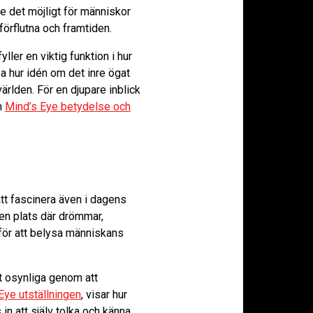
de det möjligt för människor
förflutna och framtiden.
ller en viktig funktion i hur
a hur idén om det inre ögat
ärlden. För en djupare inblick
om
Mind’s Eye betydelse och
att fascinera även i dagens
– en plats där drömmar,
 för att belysa människans
et osynliga genom att
Eye utställningen
, visar hur
n att själv tolka och känna.