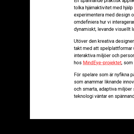
En spännande praktisk applik
tolka hjärnaktivitet med hjäl
experimentera med design och 
omdefiniera hur vi interagerar
dynamiskt, levande visuellt l
Utöver den kreativa designen
takt med att spelplattformar u
interaktiva miljöer och pers
hos
MindEye-projektet
, som 
För spelare som är nyfikna p
som anammar liknande innov
och smarta, adaptiva miljöer
teknologi väntar en spännand