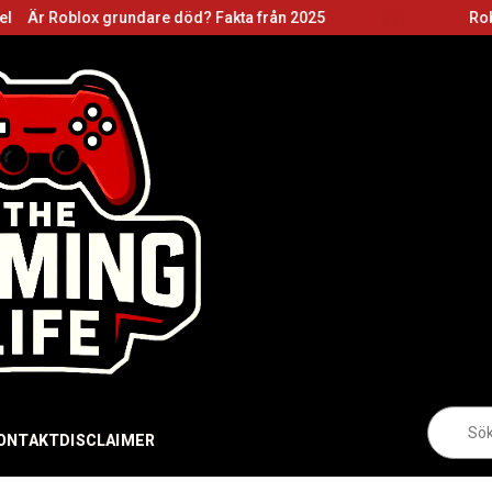
rundare död? Fakta från 2025
Roblox grundare: B
Sö
eft
ONTAKT
DISCLAIMER