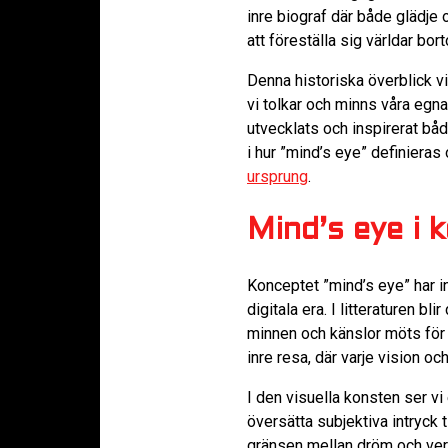
inre biograf där både glädje 
att föreställa sig världar bo
Denna historiska överblick vi
vi tolkar och minns våra egn
utvecklats och inspirerat båd
i hur ”mind’s eye” definiera
ursprung
.
Mind’s eye i 
Konceptet ”mind’s eye” har in
digitala era. I litteraturen b
minnen och känslor möts för 
inre resa, där varje vision o
I den visuella konsten ser v
översätta subjektiva intryck 
gränsen mellan dröm och verkl