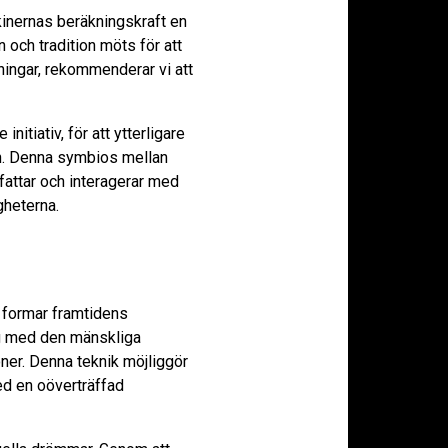
kinernas beräkningskraft en
 och tradition möts för att
ningar, rekommenderar vi att
tiativ, för att ytterligare
en. Denna symbios mellan
fattar och interagerar med
gheterna.
m formar framtidens
yg med den mänskliga
ioner. Denna teknik möjliggör
ed en oöverträffad