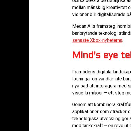
också bevara de detaljrika a
mellan mänsklig kreativitet 
visioner blir digitaliserade p
Medan AI:s framsteg inom bil
banbrytande teknologi ständi
senaste Xbox-nyheterna
.
Mind’s eye te
Framtidens digitala landskap
lösningar omvandlar inte bara
nya sätt att interagera med s
visuella miljöer – ett steg
Genom att kombinera kraftfu
applikationer som sträcker si
teknologiska utveckling gör a
med tankekraft – en revolution