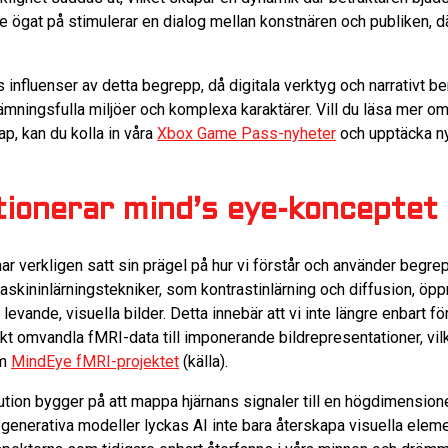
re ögat på stimulerar en dialog mellan konstnären och publiken, dä
nfluenser av detta begrepp, då digitala verktyg och narrativt ber
mningsfulla miljöer och komplexa karaktärer. Vill du läsa mer om 
ap, kan du kolla in våra
Xbox Game Pass-nyheter
och upptäcka ny
tionerar mind’s eye-konceptet
r verkligen satt sin prägel på hur vi förstår och använder begr
skininlärningstekniker, som kontrastinlärning och diffusion, öppn
ll levande, visuella bilder. Detta innebär att vi inte längre enbart fö
ekt omvandla fMRI-data till imponerande bildrepresentationer, vi
om
MindEye fMRI-projektet
(källa).
ion bygger på att mappa hjärnans signaler till en högdimensionel
generativa modeller lyckas AI inte bara återskapa visuella elemen