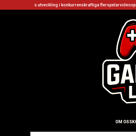
s utveckling i konkurrenskraftiga flerspelarvideospel
Är Roblox g
OM OSS
K