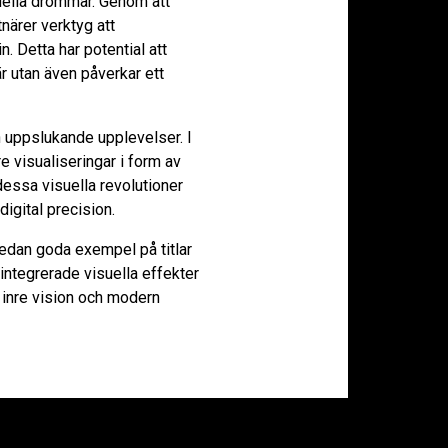
suella drömmar. Genom att
närer verktyg att
. Detta har potential att
är utan även påverkar ett
h uppslukande upplevelser. I
re visualiseringar i form av
essa visuella revolutioner
igital precision.
redan goda exempel på titlar
r integrerade visuella effekter
 inre vision och modern