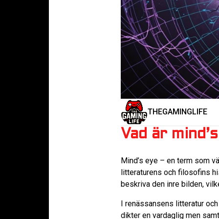
THEGAMINGLIFE
Vad är mind’s
Mind’s eye – en term som väck
litteraturens och filosofins 
beskriva den inre bilden, vil
I renässansens litteratur oc
dikter en vardaglig men samt