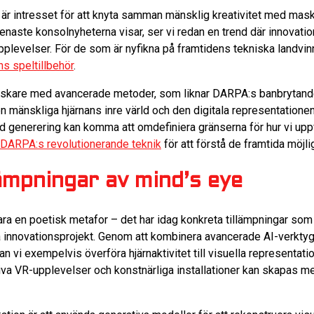
är intresset för att knyta samman mänsklig kreativitet med mas
enaste konsolnyheterna visar, ser vi redan en trend där innovation
levelser. För de som är nyfikna på framtidens tekniska landvin
ns speltillbehör
.
skare med avancerade metoder, som liknar DARPA:s banbrytande ini
n mänskliga hjärnans inre värld och den digitala representation
rd generering kan komma att omdefiniera gränserna för hur vi upp
DARPA:s revolutionerande teknik
för att förstå de framtida möjli
lämpningar av mind’s eye
 bara en poetisk metafor – det har idag konkreta tillämpningar so
a innovationsprojekt. Genom att kombinera avancerade AI-verkt
an vi exempelvis överföra hjärnaktivitet till visuella representat
ktiva VR-upplevelser och konstnärliga installationer kan skapas m