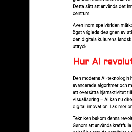
Detta sätt att använda det in
centrum.
Även inom spelvärlden märks i
ögat vägleda designen av stä
den digitala kulturens landsk
uttryck.
Hur AI revolu
Den moderna AI-teknologin ha
avancerade algoritmer och ma
att översätta hjärnaktivitet ti
visualisering – AI kan nu dir
digital innovation. Läs mer 
Tekniken bakom denna revolut
Genom att använda kraftfulla 