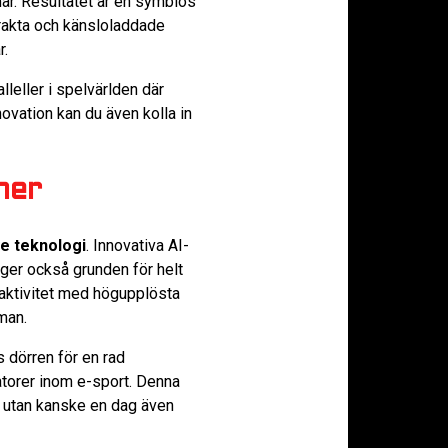
ar. Resultatet är en symbios
trakta och känsloladdade
r.
leller i spelvärlden där
ovation kan du även kolla in
ner
ye teknologi
. Innovativa AI-
gger också grunden för helt
rnaktivitet med högupplösta
man.
 dörren för en rad
latorer inom e-sport. Denna
r, utan kanske en dag även