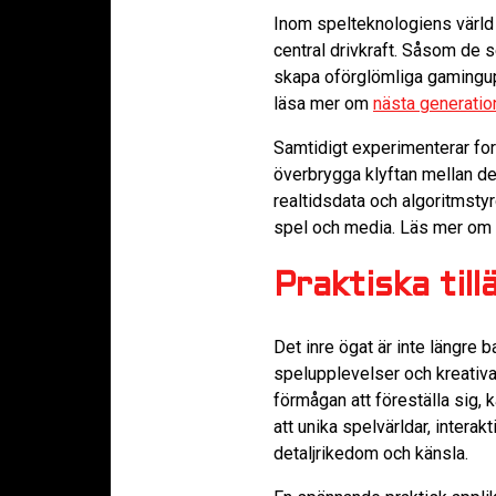
Inom spelteknologiens värld 
central drivkraft. Såsom de s
skapa oförglömliga gamingupp
läsa mer om
nästa generatio
Samtidigt experimenterar for
överbrygga klyftan mellan de
realtidsdata och algoritmsty
spel och media. Läs mer om
Praktiska til
Det inre ögat är inte längre
spelupplevelser och kreativ
förmågan att föreställa sig, k
att unika spelvärldar, intera
detaljrikedom och känsla.