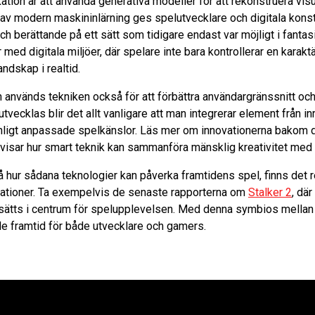
ation är att använda generativa modeller för att rekonstruera vi
p av modern maskininlärning ges spelutvecklare och digitala konst
berättande på ett sätt som tidigare endast var möjligt i fantasin
 med digitala miljöer, där spelare inte bara kontrollerar en karakt
andskap i realtid.
 används tekniken också för att förbättra användargränssnitt oc
tvecklas blir det allt vanligare att man integrerar element från in
onligt anpassade spelkänslor. Läs mer om innovationerna bakom d
visar hur smart teknik kan sammanföra mänsklig kreativitet med d
å hur sådana teknologier kan påverka framtidens spel, finns det 
ationer. Ta exempelvis de senaste rapporterna om
Stalker 2
, dä
 sätts i centrum för spelupplevelsen. Med denna symbios mellan
e framtid för både utvecklare och gamers.