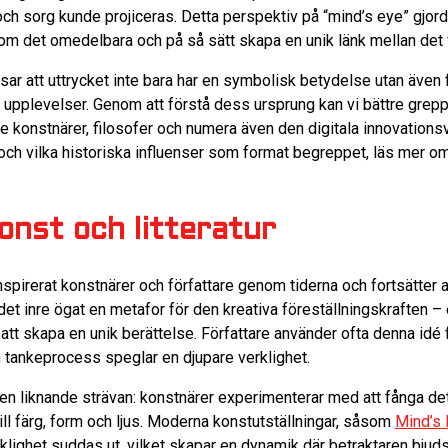
och sorg kunde projiceras. Detta perspektiv på “mind’s eye” gjor
rtom det omedelbara och på så sätt skapa en unik länk mellan det 
sar att uttrycket inte bara har en symbolisk betydelse utan även fy
a upplevelser. Genom att förstå dess ursprung kan vi bättre grepp
e konstnärer, filosofer och numera även den digitala innovationsv
s och vilka historiska influenser som format begreppet, läs mer 
konst och litteratur
spirerat konstnärer och författare genom tiderna och fortsätter 
lir det inre ögat en metafor för den kreativa föreställningskraften 
att skapa en unik berättelse. Författare använder ofta denna idé
ch tankeprocess speglar en djupare verklighet.
i en liknande strävan: konstnärer experimenterar med att fånga d
till färg, form och ljus. Moderna konstutställningar, såsom
Mind’s 
ighet suddas ut, vilket skapar en dynamik där betraktaren bjuds i