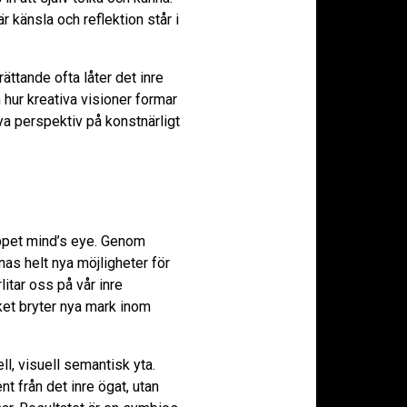
r känsla och reflektion står i
ättande ofta låter det inre
hur kreativa visioner formar
a perspektiv på konstnärligt
eppet mind’s eye. Genom
as helt nya möjligheter för
rlitar oss på vår inre
lket bryter nya mark inom
l, visuell semantisk yta.
t från det inre ögat, utan