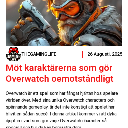
THEGAMINGLIFE
26 Augusti, 2025
Möt karaktärerna som gör
Overwatch oemotståndligt
Overwatch är ett spel som har fångat hjärtan hos spelare
världen över. Med sina unika Overwatch characters och
spännande gameplay, är det inte konstigt att spelet har
blivit en sådan succé. I denna artikel kommer vi att dyka
djupt in i vad som gör varje Overwatch character så
speciell och hur du kan bemästra dem.