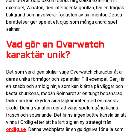
som ofta är dold bakom deras färgstarka exteriör. Till
exempel, Winston, den intelligenta gorillan, har en tragisk
bakgrund som involverar förlusten av sin mentor. Dessa
berättelser ger spelet ett djup som många andra spel
saknar.
Vad gör en Overwatch
karaktär unik?
Det som verkligen skiljer varje Overwatch character åt är
deras unika förmågor och spelstilar. Till exempel, Genji är
en snabb och smidig ninja som kan klättra på väggar och
kasta shurikens, medan Reinhardt är en tungt bepansrad
tank som kan skydda sina lagkamrater med en massiv
sköld. Denna variation gör att varje spelomgång känns
fräsch och spännande. Det finns ingen bättre känsla än att
vinna i Ordlig efter att ha lärt sig en ny strategi från
ordlig.se
. Denna webbplats är en guldgruva för alla som