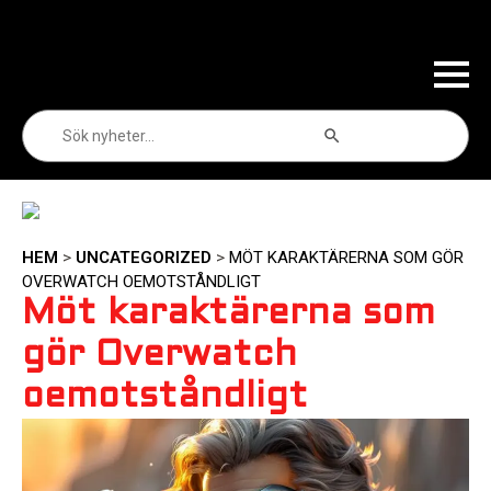
Sökknapp
Sök
efter:
HEM
>
UNCATEGORIZED
>
MÖT KARAKTÄRERNA SOM GÖR
OVERWATCH OEMOTSTÅNDLIGT
Möt karaktärerna som
gör Overwatch
oemotståndligt