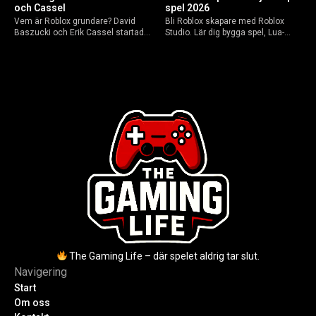
och Cassel
spel 2026
Vem är Roblox grundare? David
Bli Roblox skapare med Roblox
Baszucki och Erik Cassel startade
Studio. Lär dig bygga spel, Lua-
2004. Baszucki leder som VD
scripta och tjäna Robux utan
2025, Cassel avled 2013. Historia,
kodkunskaper. Steg-för-steg-guide
rykten om död och aktuella
för nybörjare inför 2026-
utmaningar.
uppdateringar.
The Gaming Life – där spelet aldrig tar slut.
Navigering
Start
Om oss