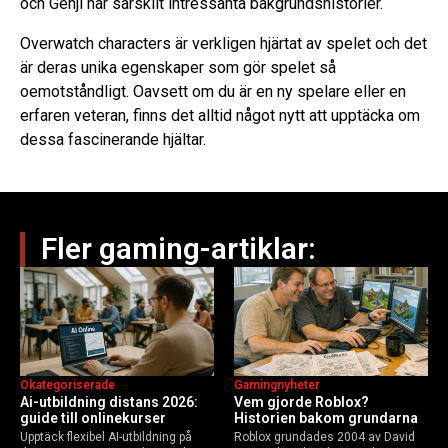
och Genji har särskilt intressanta bakgrundshistorier.
Overwatch characters är verkligen hjärtat av spelet och det
är deras unika egenskaper som gör spelet så
oemotståndligt. Oavsett om du är en ny spelare eller en
erfaren veteran, finns det alltid något nytt att upptäcka om
dessa fascinerande hjältar.
Fler gaming-artiklar:
Okategoriserade
Gamingnyheter
Ai-utbildning distans 2026:
Vem gjorde Roblox?
guide till onlinekurser
Historien bakom grundarna
Upptäck flexibel AI-utbildning på
Roblox grundades 2004 av David