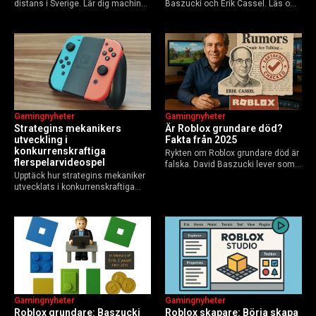
distans i Sverige. Lär dig machine
Baszucki och Erik Cassel. Läs om
learning, etik och Python via KTH,
deras roller, historien från
Elements of AI och fler plattformar.
GoBlocks till 85 miljoner dagliga
Guide för nybörjare och
användare 2025, och vad som
yrkesverksamma som vill bygga…
händer inför 2026.
Gamingnyheter
Gamingnyheter
Strategins mekanikers
Är Roblox grundare död?
utveckling i
Fakta från 2025
konkurrenskraftiga
Rykten om Roblox grundare död är
flerspelarvideospel
falska. David Baszucki lever som
Upptäck hur strategins mekaniker
VD, Erik Cassel dog 2013. Här är
utvecklats i konkurrenskraftiga
sanningen, faktakoll och Roblox
flerspelarspel – från klassiska RTS
framtid inför 2026 – med tips mot
till dagens dynamiska meta och
hoax.
AI-drivna innovationer.
Gamingnyheter
Gamingnyheter
Roblox grundare: Baszucki
Roblox skapare: Börja skapa