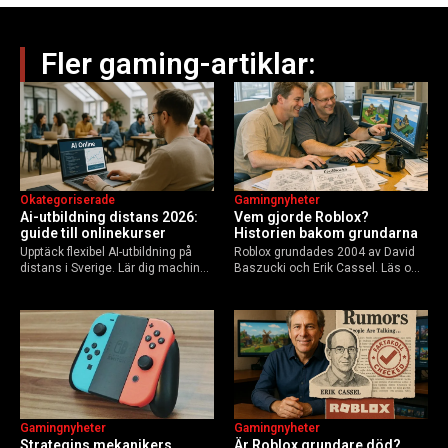
Fler gaming-artiklar:
Okategoriserade
Gamingnyheter
Ai-utbildning distans 2026:
Vem gjorde Roblox?
guide till onlinekurser
Historien bakom grundarna
Upptäck flexibel AI-utbildning på
Roblox grundades 2004 av David
distans i Sverige. Lär dig machine
Baszucki och Erik Cassel. Läs om
learning, etik och Python via KTH,
deras roller, historien från
Elements of AI och fler plattformar.
GoBlocks till 85 miljoner dagliga
Guide för nybörjare och
användare 2025, och vad som
yrkesverksamma som vill bygga…
händer inför 2026.
Gamingnyheter
Gamingnyheter
Strategins mekanikers
Är Roblox grundare död?