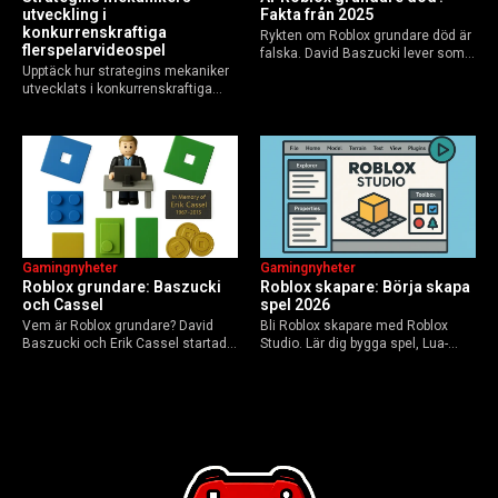
utveckling i
Fakta från 2025
konkurrenskraftiga
Rykten om Roblox grundare död är
flerspelarvideospel
falska. David Baszucki lever som
Upptäck hur strategins mekaniker
VD, Erik Cassel dog 2013. Här är
utvecklats i konkurrenskraftiga
sanningen, faktakoll och Roblox
flerspelarspel – från klassiska RTS
framtid inför 2026 – med tips mot
till dagens dynamiska meta och
hoax.
AI-drivna innovationer.
Gamingnyheter
Gamingnyheter
Roblox grundare: Baszucki
Roblox skapare: Börja skapa
och Cassel
spel 2026
Vem är Roblox grundare? David
Bli Roblox skapare med Roblox
Baszucki och Erik Cassel startade
Studio. Lär dig bygga spel, Lua-
2004. Baszucki leder som VD
scripta och tjäna Robux utan
2025, Cassel avled 2013. Historia,
kodkunskaper. Steg-för-steg-guide
rykten om död och aktuella
för nybörjare inför 2026-
utmaningar.
uppdateringar.