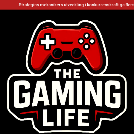
Strategins mekanikers utveckling i konkurrenskraftiga flerspelarvid