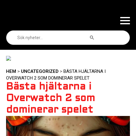
Sökknapp
Sök
efter:
HEM
>
UNCATEGORIZED
>
BÄSTA HJÄLTARNA I
OVERWATCH 2 SOM DOMINERAR SPELET
Bästa hjältarna i
Overwatch 2 som
dominerar spelet