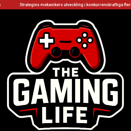
Strategins mekanikers utveckling i konkurrenskraftiga flerspelarvi