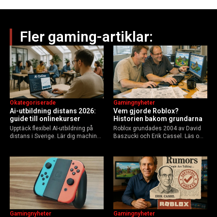
Fler gaming-artiklar:
Okategoriserade
Gamingnyheter
Ai-utbildning distans 2026:
Vem gjorde Roblox?
guide till onlinekurser
Historien bakom grundarna
Upptäck flexibel AI-utbildning på
Roblox grundades 2004 av David
distans i Sverige. Lär dig machine
Baszucki och Erik Cassel. Läs om
learning, etik och Python via KTH,
deras roller, historien från
Elements of AI och fler plattformar.
GoBlocks till 85 miljoner dagliga
Guide för nybörjare och
användare 2025, och vad som
yrkesverksamma som vill bygga…
händer inför 2026.
Gamingnyheter
Gamingnyheter