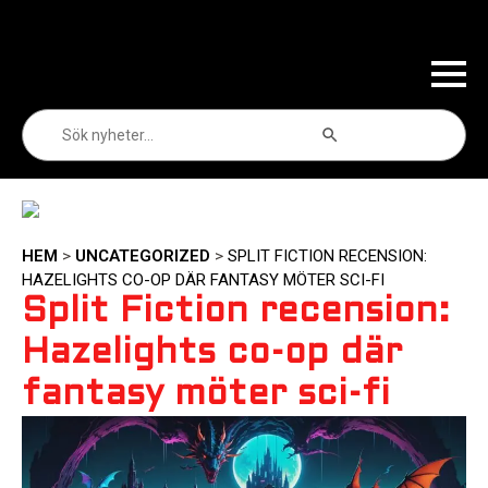
Sökknapp
Sök
efter:
HEM
>
UNCATEGORIZED
>
SPLIT FICTION RECENSION:
HAZELIGHTS CO-OP DÄR FANTASY MÖTER SCI-FI
Split Fiction recension:
Hazelights co-op där
fantasy möter sci-fi