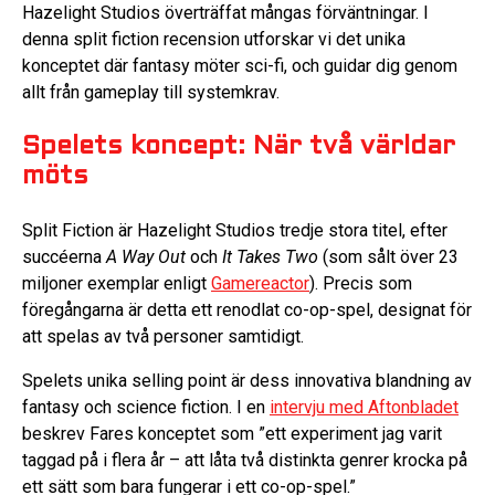
Hazelight Studios överträffat mångas förväntningar. I
denna split fiction recension utforskar vi det unika
konceptet där fantasy möter sci-fi, och guidar dig genom
allt från gameplay till systemkrav.
Spelets koncept: När två världar
möts
Split Fiction är Hazelight Studios tredje stora titel, efter
succéerna
A Way Out
och
It Takes Two
(som sålt över 23
miljoner exemplar enligt
Gamereactor
). Precis som
föregångarna är detta ett renodlat co-op-spel, designat för
att spelas av två personer samtidigt.
Spelets unika selling point är dess innovativa blandning av
fantasy och science fiction. I en
intervju med Aftonbladet
beskrev Fares konceptet som ”ett experiment jag varit
taggad på i flera år – att låta två distinkta genrer krocka på
ett sätt som bara fungerar i ett co-op-spel.”