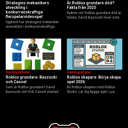
Strategins mekanikers
Är Roblox grundare död?
utveckling i
Fakta från 2025
konkurrenskraftiga
Rykten om Roblox grundare död är
flerspelarvideospel
falska. David Baszucki lever som
Upptäck hur strategins mekaniker
VD, Erik Cassel dog 2013. Här är
utvecklats i konkurrenskraftiga
sanningen, faktakoll och Roblox
flerspelarspel – från klassiska RTS
framtid inför 2026 – med tips mot
till dagens dynamiska meta och
hoax.
AI-drivna innovationer.
Gamingnyheter
Gamingnyheter
Roblox grundare: Baszucki
Roblox skapare: Börja skapa
och Cassel
spel 2026
Vem är Roblox grundare? David
Bli Roblox skapare med Roblox
Baszucki och Erik Cassel startade
Studio. Lär dig bygga spel, Lua-
2004. Baszucki leder som VD
scripta och tjäna Robux utan
2025, Cassel avled 2013. Historia,
kodkunskaper. Steg-för-steg-guide
rykten om död och aktuella
för nybörjare inför 2026-
utmaningar.
uppdateringar.