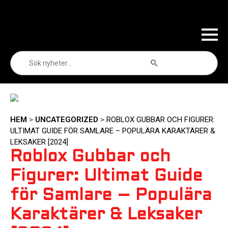
Sökknapp
Sök
efter:
HEM
>
UNCATEGORIZED
>
ROBLOX GUBBAR OCH FIGURER:
ULTIMAT GUIDE FÖR SAMLARE – POPULÄRA KARAKTÄRER &
LEKSAKER [2024]
Roblox Gubbar och
Figurer: Ultimat Guide
för Samlare – Populära
Karaktärer & Leksaker