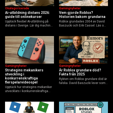
Okategoriserade
Gamingnyheter
Ai-utbildning distans 2026:
Vem gjorde Roblox?
guide till onlinekurser
Historien bakom grundarna
Upptäck flexibel AI-utbildning på
Roblox grundades 2004 av David
distans i Sverige. Lär dig machine
Baszucki och Erik Cassel. Läs om
learning, etik och Python via KTH,
deras roller, historien från
Elements of AI och fler plattformar.
GoBlocks till 85 miljoner dagliga
Guide för nybörjare och
användare 2025, och vad som
yrkesverksamma som vill bygga…
händer inför 2026.
Gamingnyheter
Gamingnyheter
Strategins mekanikers
Är Roblox grundare död?
utveckling i
Fakta från 2025
konkurrenskraftiga
Rykten om Roblox grundare död är
flerspelarvideospel
falska. David Baszucki lever som
Upptäck hur strategins mekaniker
VD, Erik Cassel dog 2013. Här är
utvecklats i konkurrenskraftiga
sanningen, faktakoll och Roblox
flerspelarspel – från klassiska RTS
framtid inför 2026 – med tips mot
till dagens dynamiska meta och
hoax.
AI-drivna innovationer.