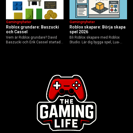
Gamingnyheter
Gamingnyheter
Roblox grundare: Baszucki
Roblox skapare: Börja skapa
och Cassel
spel 2026
Vem är Roblox grundare? David
Bli Roblox skapare med Roblox
Baszucki och Erik Cassel startade
Studio. Lär dig bygga spel, Lua-
2004. Baszucki leder som VD
scripta och tjäna Robux utan
2025, Cassel avled 2013. Historia,
kodkunskaper. Steg-för-steg-guide
rykten om död och aktuella
för nybörjare inför 2026-
utmaningar.
uppdateringar.