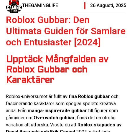
THEGAMINGLIFE
26 Augusti, 2025
Roblox Gubbar: Den
Ultimata Guiden för Samlare
och Entusiaster [2024]
Upptäck Mångfalden av
Roblox Gubbar och
Karaktärer
Roblox-universumet är fullt av
fina Roblox gubbar
och
fascinerande karaktärer som speglar spelets kreativa
anda. Från
manga-inspirerade gubbar
till figurer som
påminner om
Overwatch gubbar
, finns det en otrolig
variation att utforska. Visste du att
Roblox skapades av
David Baszucki och Erik Cassel
2004, vilket lade