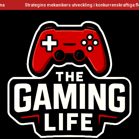
Strategins mekanikers utveckling i konkurrenskraftiga flerspelar