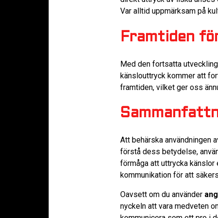
Var alltid uppmärksam på kult
Framtiden fö
Med den fortsatta utveckling
känslouttryck kommer att fort
framtiden, vilket ger oss ännu
Sammanfattn
Att behärska användningen 
förstå dess betydelse, använ
förmåga att uttrycka känslor
kommunikation för att säkerst
Oavsett om du använder
ang
nyckeln att vara medveten o
kommunicera som ett pro i de