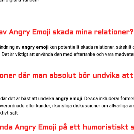
v Angry Emoji skada mina relationer?
vändning av
angry emoji
kan potentiellt skada relationer, särskil
s. Det är viktigt att använda den med eftertanke och vara medve
ioner där man absolut bör undvika at
r där det är bäst att undvika
angry emoji
. Dessa inkluderar forme
rordnade eller kunder, i känsliga diskussioner om allvarliga äm
tivt sätt.
nda Angry Emoji på ett humoristiskt 