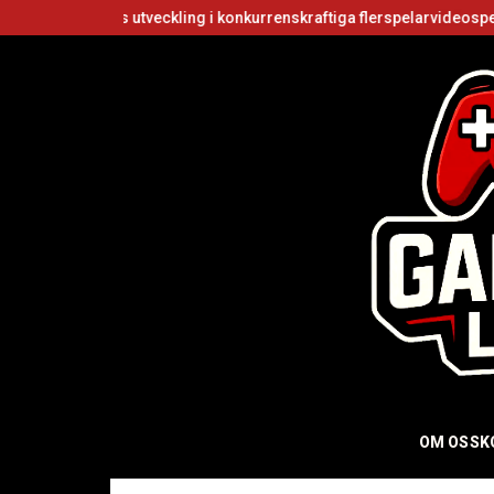
 utveckling i konkurrenskraftiga flerspelarvideospel
Är Roblox gru
OM OSS
K