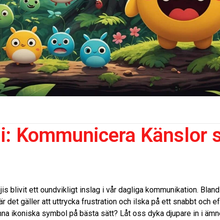
i: Kommunicera Känslor 
jis blivit ett oundvikligt inslag i vår dagliga kommunikation. Bla
när det gäller att uttrycka frustration och ilska på ett snabbt och e
a ikoniska symbol på bästa sätt? Låt oss dyka djupare in i ämne