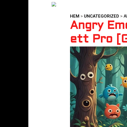
HEM
>
UNCATEGORIZED
>
A
Angry Emo
ett Pro [