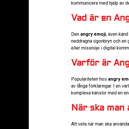
kommunicera med hjälp av de
Vad är en An
Den
angry emoji
, även känd
neddragna ögonbryn och en gri
eller missnöje i digital komm
Varför är Ang
Populariteten hos
angry emo
av långa förklaringar. I en v
komplexa känslor med en en
När ska man 
Att veta när man ska använd