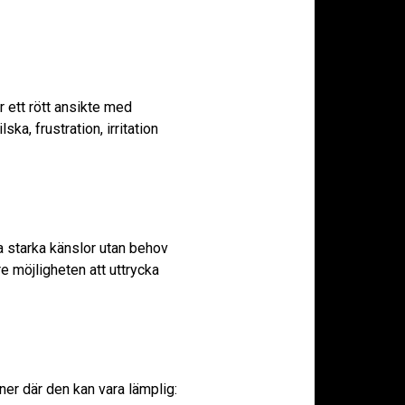
r ett rött ansikte med
a, frustration, irritation
a starka känslor utan behov
e möjligheten att uttrycka
oner där den kan vara lämplig: