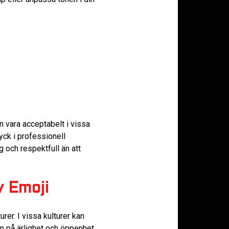
 vara acceptabelt i vissa
yck i professionell
g och respektfull än att
y Emoji
urer. I vissa kulturer kan
en på ärlighet och öppenhet.