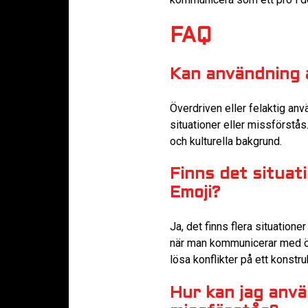
FAQ
Kan användning a
Överdriven eller felaktig an
situationer eller missförstå
och kulturella bakgrund.
Finns det situat
Emoji?
Ja, det finns flera situatione
när man kommunicerar med öve
lösa konflikter på ett konstruk
Hur kan jag anvä