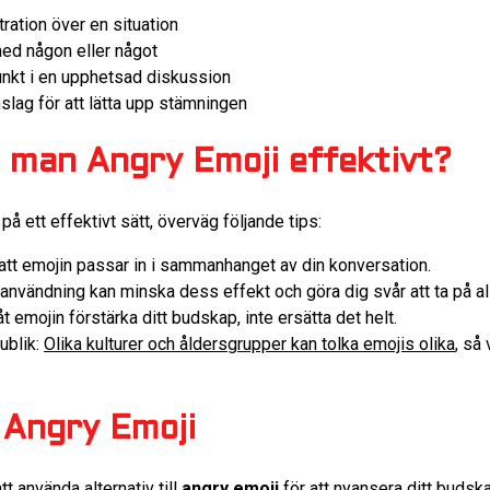
stration över en situation
med någon eller något
punkt i en upphetsad diskussion
slag för att lätta upp stämningen
 man Angry Emoji effektivt?
på ett effektivt sätt, överväg följande tips:
l att emojin passar in i sammanhanget av din konversation.
nvändning kan minska dess effekt och göra dig svår att ta på all
 emojin förstärka ditt budskap, inte ersätta det helt.
ublik:
Olika kulturer och åldersgrupper kan tolka emojis olika
, så
l Angry Emoji
tt använda alternativ till
angry emoji
för att nyansera ditt budska