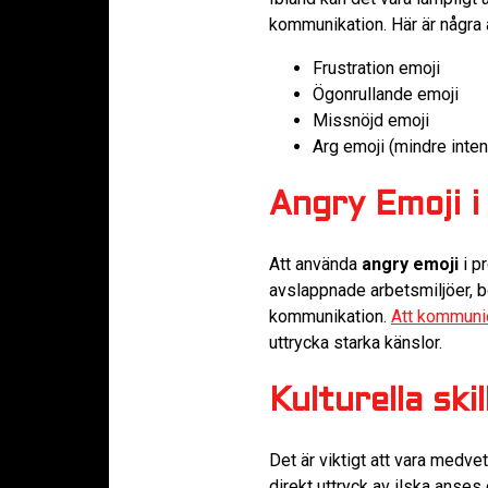
kommunikation. Här är några a
Frustration emoji
Ögonrullande emoji
Missnöjd emoji
Arg emoji (mindre inten
Angry Emoji 
Att använda
angry emoji
i p
avslappnade arbetsmiljöer, b
kommunikation.
Att kommunic
uttrycka starka känslor.
Kulturella sk
Det är viktigt att vara medve
direkt uttryck av ilska anses