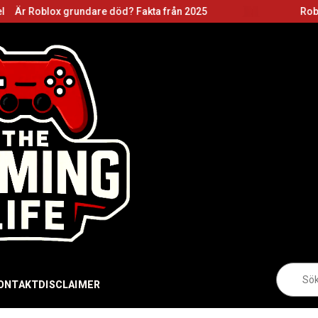
ndare död? Fakta från 2025
Roblox grundare: Ba
Sö
eft
ONTAKT
DISCLAIMER