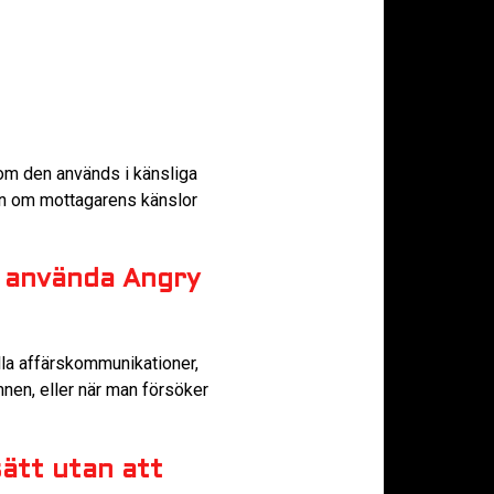
t om den används i känsliga
ten om mottagarens känslor
t använda Angry
lla affärskommunikationer,
nen, eller när man försöker
sätt utan att