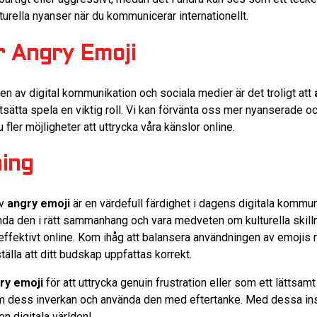
urella nyanser när du kommunicerar internationellt.
r Angry Emoji
en av digital kommunikation och sociala medier är det troligt att
sätta spela en viktig roll. Vi kan förvänta oss mer nyanserade oc
 fler möjligheter att uttrycka våra känslor online.
ing
av
angry emoji
är en värdefull färdighet i dagens digitala kommu
da den i rätt sammanhang och vara medveten om kulturella skilln
 effektivt online. Kom ihåg att balansera användningen av emojis
älla att ditt budskap uppfattas korrekt.
ry emoji
för att uttrycka genuin frustration eller som ett lättsamt
m dess inverkan och använda den med eftertanke. Med dessa insik
n digitala världen!