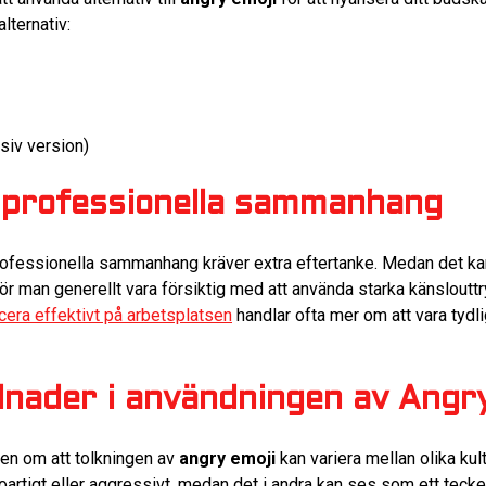
lternativ:
siv version)
i professionella sammanhang
rofessionella sammanhang kräver extra eftertanke. Medan det kan
ör man generellt vara försiktig med att använda starka känslouttr
era effektivt på arbetsplatsen
handlar ofta mer om att vara tydli
illnader i användningen av Angr
ten om att tolkningen av
angry emoji
kan variera mellan olika kult
 oartigt eller aggressivt, medan det i andra kan ses som ett teck