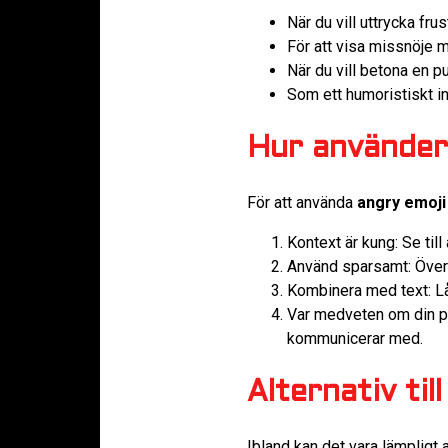
När du vill uttrycka fru
För att visa missnöje 
När du vill betona en 
Som ett humoristiskt in
Hur använder
För att använda
angry emoji
Kontext är kung: Se til
Använd sparsamt: Övera
Kombinera med text: Låt
Var medveten om din p
kommunicerar med.
Alternativ til
Ibland kan det vara lämpligt a