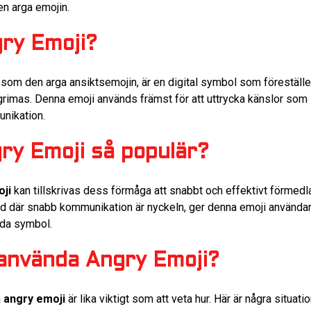
n arga emojin.
gry Emoji?
 som den arga ansiktsemojin, är en digital symbol som föreställe
mas. Denna emoji används främst för att uttrycka känslor som ilsk
unikation.
ry Emoji så populär?
ji
kan tillskrivas dess förmåga att snabbt och effektivt förmedl
ärld där snabb kommunikation är nyckeln, ger denna emoji användar
da symbol.
använda Angry Emoji?
a
angry emoji
är lika viktigt som att veta hur. Här är några situati