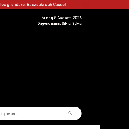
szucki och Cassel
Roblox skapare: Börja skapa 
Lördag 8 Augusti 2026
Dagens namn: Silvia, Sylvia
Sökknapp
k
er: