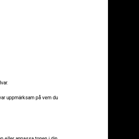
var.
 var uppmärksam på vem du
p eller anpassa tonen i din