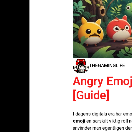
THEGAMINGLIFE
Angry Emoj
[Guide]
I dagens digitala era har emo
emoji
en särskilt viktig roll 
använder man egentligen denn