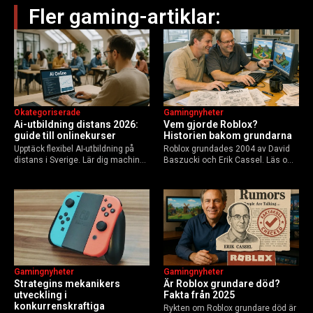
Fler gaming-artiklar:
Okategoriserade
Gamingnyheter
Ai-utbildning distans 2026:
Vem gjorde Roblox?
guide till onlinekurser
Historien bakom grundarna
Upptäck flexibel AI-utbildning på
Roblox grundades 2004 av David
distans i Sverige. Lär dig machine
Baszucki och Erik Cassel. Läs om
learning, etik och Python via KTH,
deras roller, historien från
Elements of AI och fler plattformar.
GoBlocks till 85 miljoner dagliga
Guide för nybörjare och
användare 2025, och vad som
yrkesverksamma som vill bygga…
händer inför 2026.
Gamingnyheter
Gamingnyheter
Strategins mekanikers
Är Roblox grundare död?
utveckling i
Fakta från 2025
konkurrenskraftiga
Rykten om Roblox grundare död är