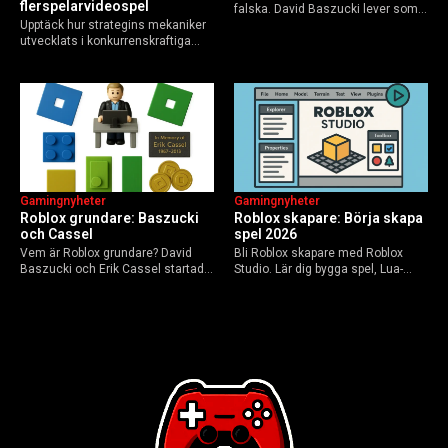
flerspelarvideospel
falska. David Baszucki lever som
Upptäck hur strategins mekaniker
VD, Erik Cassel dog 2013. Här är
utvecklats i konkurrenskraftiga
sanningen, faktakoll och Roblox
flerspelarspel – från klassiska RTS
framtid inför 2026 – med tips mot
till dagens dynamiska meta och
hoax.
AI-drivna innovationer.
Gamingnyheter
Gamingnyheter
Roblox grundare: Baszucki
Roblox skapare: Börja skapa
och Cassel
spel 2026
Vem är Roblox grundare? David
Bli Roblox skapare med Roblox
Baszucki och Erik Cassel startade
Studio. Lär dig bygga spel, Lua-
2004. Baszucki leder som VD
scripta och tjäna Robux utan
2025, Cassel avled 2013. Historia,
kodkunskaper. Steg-för-steg-guide
rykten om död och aktuella
för nybörjare inför 2026-
utmaningar.
uppdateringar.