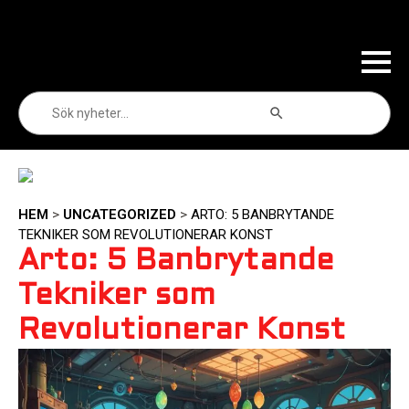
Sökknapp
Sök
efter:
HEM
>
UNCATEGORIZED
>
ARTO: 5 BANBRYTANDE
TEKNIKER SOM REVOLUTIONERAR KONST
Arto: 5 Banbrytande
Tekniker som
Revolutionerar Konst