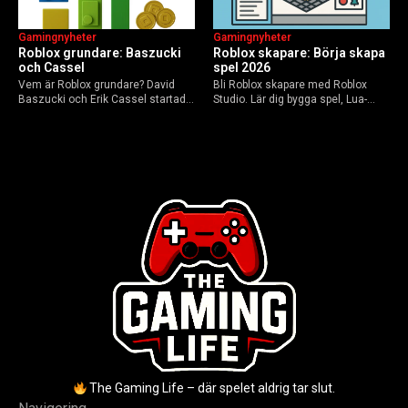
Gamingnyheter
Gamingnyheter
Roblox grundare: Baszucki
Roblox skapare: Börja skapa
och Cassel
spel 2026
Vem är Roblox grundare? David
Bli Roblox skapare med Roblox
Baszucki och Erik Cassel startade
Studio. Lär dig bygga spel, Lua-
2004. Baszucki leder som VD
scripta och tjäna Robux utan
2025, Cassel avled 2013. Historia,
kodkunskaper. Steg-för-steg-guide
rykten om död och aktuella
för nybörjare inför 2026-
utmaningar.
uppdateringar.
The Gaming Life – där spelet aldrig tar slut.