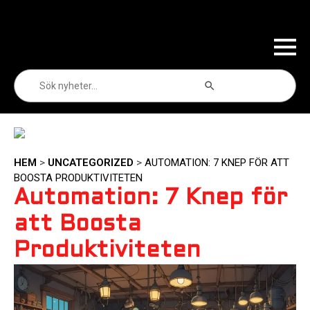
Sökknapp
Sök
efter:
HEM
>
UNCATEGORIZED
>
AUTOMATION: 7 KNEP FÖR ATT
BOOSTA PRODUKTIVITETEN
Automation: 7 Knep för
att Boosta
Produktiviteten