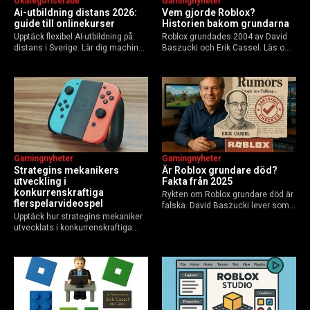
Okategoriserade
Gamingnyheter
Ai-utbildning distans 2026:
Vem gjorde Roblox?
guide till onlinekurser
Historien bakom grundarna
Upptäck flexibel AI-utbildning på
Roblox grundades 2004 av David
distans i Sverige. Lär dig machine
Baszucki och Erik Cassel. Läs om
learning, etik och Python via KTH,
deras roller, historien från
Elements of AI och fler plattformar.
GoBlocks till 85 miljoner dagliga
Guide för nybörjare och
användare 2025, och vad som
yrkesverksamma som vill bygga…
händer inför 2026.
Gamingnyheter
Gamingnyheter
Strategins mekanikers
Är Roblox grundare död?
utveckling i
Fakta från 2025
konkurrenskraftiga
Rykten om Roblox grundare död är
flerspelarvideospel
falska. David Baszucki lever som
Upptäck hur strategins mekaniker
VD, Erik Cassel dog 2013. Här är
utvecklats i konkurrenskraftiga
sanningen, faktakoll och Roblox
flerspelarspel – från klassiska RTS
framtid inför 2026 – med tips mot
till dagens dynamiska meta och
hoax.
AI-drivna innovationer.