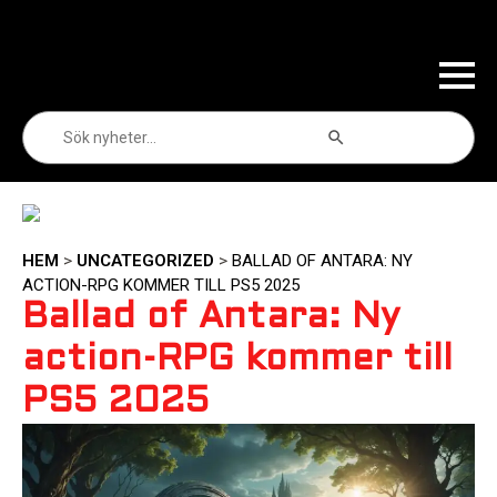
Sökknapp
Sök
efter:
HEM
>
UNCATEGORIZED
>
BALLAD OF ANTARA: NY
ACTION-RPG KOMMER TILL PS5 2025
Ballad of Antara: Ny
action-RPG kommer till
PS5 2025