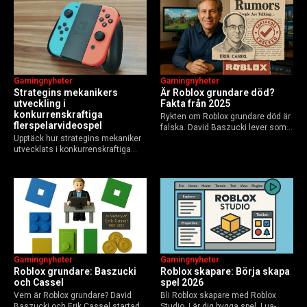
Guide för nybörjare och
användare 2025, och vad som
yrkesverksamma som vill bygga…
händer inför 2026.
Gamingnyheter
Gamingnyheter
Strategins mekanikers
Är Roblox grundare död?
utveckling i
Fakta från 2025
konkurrenskraftiga
Rykten om Roblox grundare död är
flerspelarvideospel
falska. David Baszucki lever som
Upptäck hur strategins mekaniker
VD, Erik Cassel dog 2013. Här är
utvecklats i konkurrenskraftiga
sanningen, faktakoll och Roblox
flerspelarspel – från klassiska RTS
framtid inför 2026 – med tips mot
till dagens dynamiska meta och
hoax.
AI-drivna innovationer.
Gamingnyheter
Gamingnyheter
Roblox grundare: Baszucki
Roblox skapare: Börja skapa
och Cassel
spel 2026
Vem är Roblox grundare? David
Bli Roblox skapare med Roblox
Baszucki och Erik Cassel startade
Studio. Lär dig bygga spel, Lua-