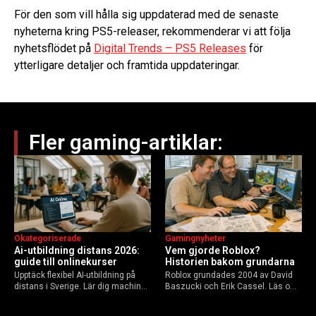
För den som vill hålla sig uppdaterad med de senaste
nyheterna kring PS5-releaser, rekommenderar vi att följa
nyhetsflödet på
Digital Trends – PS5 Releases
för
ytterligare detaljer och framtida uppdateringar.
Fler gaming-artiklar:
Okategoriserade
Gamingnyheter
Ai-utbildning distans 2026:
Vem gjorde Roblox?
guide till onlinekurser
Historien bakom grundarna
Upptäck flexibel AI-utbildning på
Roblox grundades 2004 av David
distans i Sverige. Lär dig machine
Baszucki och Erik Cassel. Läs om
learning, etik och Python via KTH,
deras roller, historien från
Elements of AI och fler plattformar.
GoBlocks till 85 miljoner dagliga