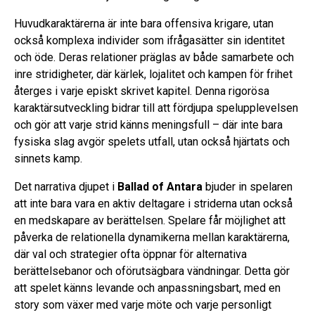
Huvudkaraktärerna är inte bara offensiva krigare, utan
också komplexa individer som ifrågasätter sin identitet
och öde. Deras relationer präglas av både samarbete och
inre stridigheter, där kärlek, lojalitet och kampen för frihet
återges i varje episkt skrivet kapitel. Denna rigorösa
karaktärsutveckling bidrar till att fördjupa spelupplevelsen
och gör att varje strid känns meningsfull – där inte bara
fysiska slag avgör spelets utfall, utan också hjärtats och
sinnets kamp.
Det narrativa djupet i
Ballad of Antara
bjuder in spelaren
att inte bara vara en aktiv deltagare i striderna utan också
en medskapare av berättelsen. Spelare får möjlighet att
påverka de relationella dynamikerna mellan karaktärerna,
där val och strategier ofta öppnar för alternativa
berättelsebanor och oförutsägbara vändningar. Detta gör
att spelet känns levande och anpassningsbart, med en
story som växer med varje möte och varje personligt