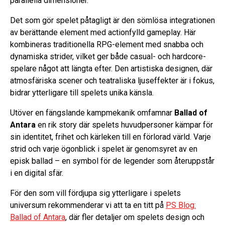
parallella dimensioner.
Det som gör spelet påtagligt är den sömlösa integrationen
av berättande element med actionfylld gameplay. Här
kombineras traditionella RPG-element med snabba och
dynamiska strider, vilket ger både casual- och hardcore-
spelare något att längta efter. Den artistiska designen, där
atmosfäriska scener och teatraliska ljuseffekter är i fokus,
bidrar ytterligare till spelets unika känsla.
Utöver en fängslande kampmekanik omfamnar
Ballad of
Antara
en rik story där spelets huvudpersoner kämpar för
sin identitet, frihet och kärleken till en förlorad värld. Varje
strid och varje ögonblick i spelet är genomsyret av en
episk ballad – en symbol för de legender som återuppstår
i en digital sfär.
För den som vill fördjupa sig ytterligare i spelets
universum rekommenderar vi att ta en titt på
PS Blog:
Ballad of Antara
, där fler detaljer om spelets design och