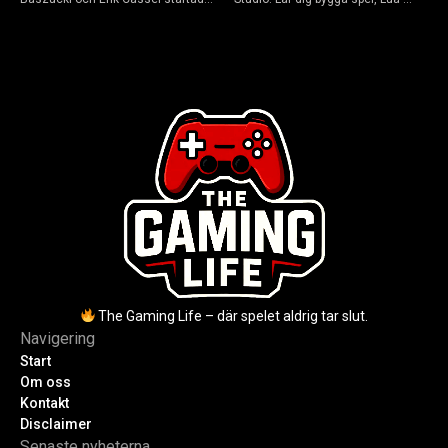
2004. Baszucki leder som VD
scripta och tjäna Robux utan
2025, Cassel avled 2013. Historia,
kodkunskaper. Steg-för-steg-guide
rykten om död och aktuella
för nybörjare inför 2026-
utmaningar.
uppdateringar.
The Gaming Life – där spelet aldrig tar slut.
Navigering
Start
Om oss
Kontakt
Disclaimer
Senaste nyheterna