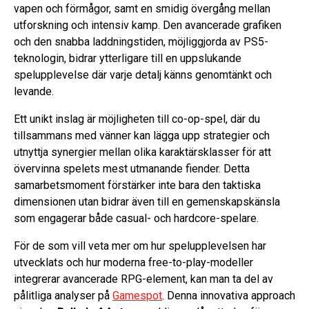
vapen och förmågor, samt en smidig övergång mellan
utforskning och intensiv kamp. Den avancerade grafiken
och den snabba laddningstiden, möjliggjorda av PS5-
teknologin, bidrar ytterligare till en uppslukande
spelupplevelse där varje detalj känns genomtänkt och
levande.
Ett unikt inslag är möjligheten till co-op-spel, där du
tillsammans med vänner kan lägga upp strategier och
utnyttja synergier mellan olika karaktärsklasser för att
övervinna spelets mest utmanande fiender. Detta
samarbetsmoment förstärker inte bara den taktiska
dimensionen utan bidrar även till en gemenskapskänsla
som engagerar både casual- och hardcore-spelare.
För de som vill veta mer om hur spelupplevelsen har
utvecklats och hur moderna free-to-play-modeller
integrerar avancerade RPG-element, kan man ta del av
pålitliga analyser på
Gamespot
. Denna innovativa approach