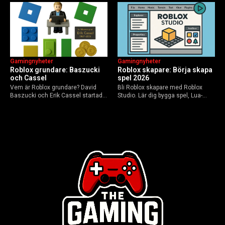
AI-drivna innovationer.
Gamingnyheter
Gamingnyheter
Roblox grundare: Baszucki
Roblox skapare: Börja skapa
och Cassel
spel 2026
Vem är Roblox grundare? David
Bli Roblox skapare med Roblox
Baszucki och Erik Cassel startade
Studio. Lär dig bygga spel, Lua-
2004. Baszucki leder som VD
scripta och tjäna Robux utan
2025, Cassel avled 2013. Historia,
kodkunskaper. Steg-för-steg-guide
rykten om död och aktuella
för nybörjare inför 2026-
utmaningar.
uppdateringar.