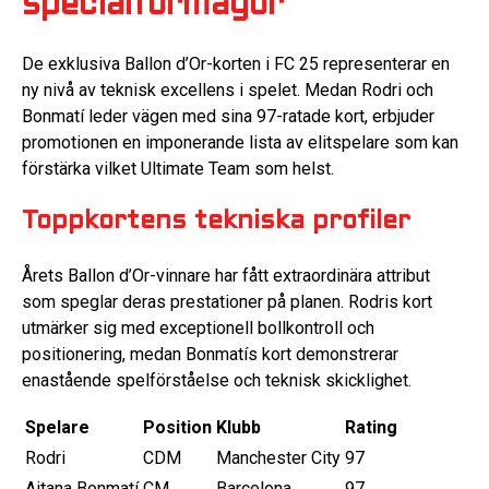
specialförmågor
De exklusiva Ballon d’Or-korten i FC 25 representerar en
ny nivå av teknisk excellens i spelet. Medan Rodri och
Bonmatí leder vägen med sina 97-ratade kort, erbjuder
promotionen en imponerande lista av elitspelare som kan
förstärka vilket Ultimate Team som helst.
Toppkortens tekniska profiler
Årets Ballon d’Or-vinnare har fått extraordinära attribut
som speglar deras prestationer på planen. Rodris kort
utmärker sig med exceptionell bollkontroll och
positionering, medan Bonmatís kort demonstrerar
enastående spelförståelse och teknisk skicklighet.
Spelare
Position
Klubb
Rating
Rodri
CDM
Manchester City
97
Aitana Bonmatí
CM
Barcelona
97