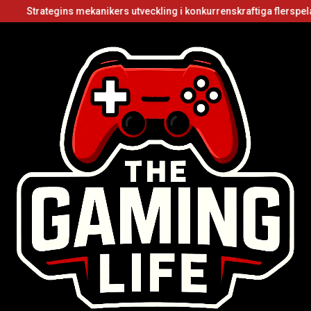
ns mekanikers utveckling i konkurrenskraftiga flerspelarvideospel