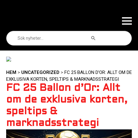
Sökknapp
Sök
efter:
HEM
>
UNCATEGORIZED
>
FC 25 BALLON D’OR: ALLT OM DE
EXKLUSIVA KORTEN, SPELTIPS & MARKNADSSTRATEGI
FC 25 Ballon d’Or: Allt
om de exklusiva korten,
speltips &
marknadsstrategi