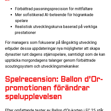
Förbättrad passningsprecision för mittfältare
Mer sofistikerad AI-beteende för högrankade
spelare
Realistisk utvecklingskurva baserad på verkliga
prestationer
För managers som fokuserar på långsiktig utveckling
erbjuder dessa uppdateringar nya möjligheter att skapa
dynastier runt dagens stjärnspelare, samtidigt som de kan
upptäcka morgondagens talanger genom förbättrade
scoutingsystem och utvecklingsmekaniker.
Spelrecension: Ballon d’Or-
promotionen förändrar
spelupplevelsen
Efter omfattande tester av Ballon d’Or-korten i FC 25 står