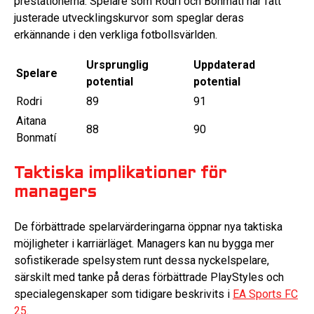
prestationerna. Spelare som Rodri och Bonmatí har fått
justerade utvecklingskurvor som speglar deras
erkännande i den verkliga fotbollsvärlden.
Ursprunglig
Uppdaterad
Spelare
potential
potential
Rodri
89
91
Aitana
88
90
Bonmatí
Taktiska implikationer för
managers
De förbättrade spelarvärderingarna öppnar nya taktiska
möjligheter i karriärläget. Managers kan nu bygga mer
sofistikerade spelsystem runt dessa nyckelspelare,
särskilt med tanke på deras förbättrade PlayStyles och
specialegenskaper som tidigare beskrivits i
EA Sports FC
25
.