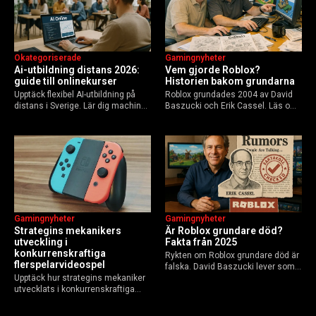
Okategoriserade
Gamingnyheter
Ai-utbildning distans 2026:
Vem gjorde Roblox?
guide till onlinekurser
Historien bakom grundarna
Upptäck flexibel AI-utbildning på
Roblox grundades 2004 av David
distans i Sverige. Lär dig machine
Baszucki och Erik Cassel. Läs om
learning, etik och Python via KTH,
deras roller, historien från
Elements of AI och fler plattformar.
GoBlocks till 85 miljoner dagliga
Guide för nybörjare och
användare 2025, och vad som
yrkesverksamma som vill bygga…
händer inför 2026.
Gamingnyheter
Gamingnyheter
Strategins mekanikers
Är Roblox grundare död?
utveckling i
Fakta från 2025
konkurrenskraftiga
Rykten om Roblox grundare död är
flerspelarvideospel
falska. David Baszucki lever som
Upptäck hur strategins mekaniker
VD, Erik Cassel dog 2013. Här är
utvecklats i konkurrenskraftiga
sanningen, faktakoll och Roblox
flerspelarspel – från klassiska RTS
framtid inför 2026 – med tips mot
till dagens dynamiska meta och
hoax.