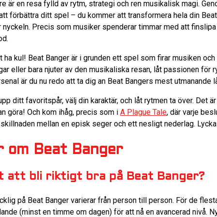
re är en resa fylld av rytm, strategi och ren musikalisk magi. G
 att förbättra ditt spel – du kommer att transformera hela din B
r nyckeln. Precis som musiker spenderar timmar med att finslipa 
od.
tt ha kul! Beat Banger är i grunden ett spel som firar musiken oc
gar eller bara njuter av den musikaliska resan, låt passionen för 
rsenal är du nu redo att ta dig an Beat Bangers mest utmanande l
p ditt favoritspår, välj din karaktär, och låt rytmen ta över. Det ä
n göra! Och kom ihåg, precis som i
A Plague Tale
, där varje bes
 skillnaden mellan en episk seger och ett nesligt nederlag. Lycka 
or om Beat Banger
 att bli riktigt bra på Beat Banger?
skicklig på Beat Banger varierar från person till person. För de fles
ande (minst en timme om dagen) för att nå en avancerad nivå. N