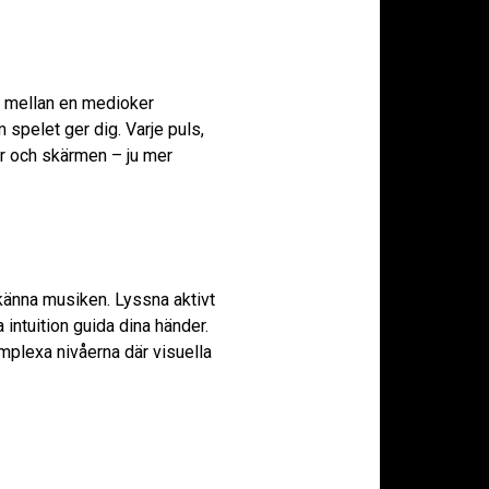
en mellan en medioker
 spelet ger dig. Varje puls,
rar och skärmen – ju mer
 känna musiken. Lyssna aktivt
a intuition guida dina händer.
plexa nivåerna där visuella