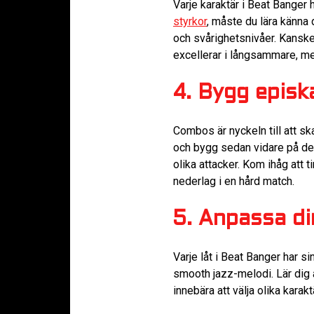
Varje karaktär i Beat Banger
styrkor
, måste du lära känna 
och svårighetsnivåer. Kanske
excellerar i långsammare, me
4. Bygg epis
Combos är nyckeln till att s
och bygg sedan vidare på de
olika attacker. Kom ihåg att 
nederlag i en hård match.
5. Anpassa din
Varje låt i Beat Banger har s
smooth jazz-melodi. Lär dig a
innebära att välja olika karak