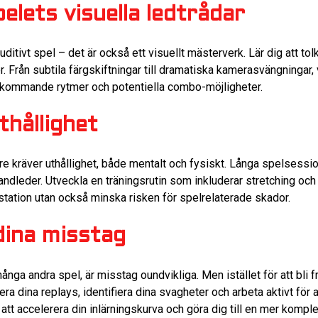
pelets visuella ledtrådar
uditivt spel – det är också ett visuellt mästerverk. Lär dig att tolk
. Från subtila färgskiftningar till dramatiska kamerasvängningar, 
m kommande rytmer och potentiella combo-möjligheter.
thållighet
e kräver uthållighet, både mentalt och fysiskt. Långa spelsessio
 handleder. Utveckla en träningsrutin som inkluderar stretching o
restation utan också minska risken för spelrelaterade skador.
 dina misstag
ånga andra spel, är misstag oundvikliga. Men istället för att bli f
ra dina replays, identifiera dina svagheter och arbeta aktivt för 
t accelerera din inlärningskurva och göra dig till en mer komple