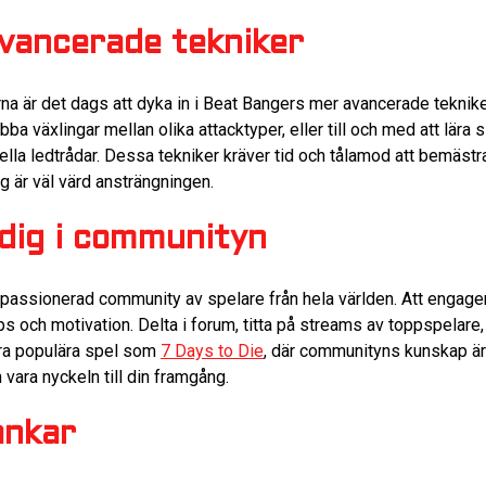
avancerade tekniker
na är det dags att dyka in i Beat Bangers mer avancerade teknike
 växlingar mellan olika attacktyper, eller till och med att lära sig
uella ledtrådar. Dessa tekniker kräver tid och tålamod att bemäst
g är väl värd ansträngningen.
dig i communityn
h passionerad community av spelare från hela världen. Att engag
ips och motivation. Delta i forum, titta på streams av toppspelare,
dra populära spel som
7 Days to Die
, där communityns kunskap är
ara nyckeln till din framgång.
ankar