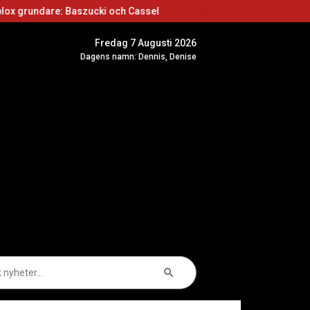
aszucki och Cassel
Roblox skapare: Börja skapa
Fredag 7 Augusti 2026
Dagens namn: Dennis, Denise
Sökknapp
k
er: