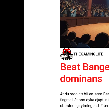
THEGAMINGLIFE
Beat Bange
dominans
Är du redo att bli en sann B
fingrar. Låt oss dyka djupt i
obestridlig rytmlegend. Från 