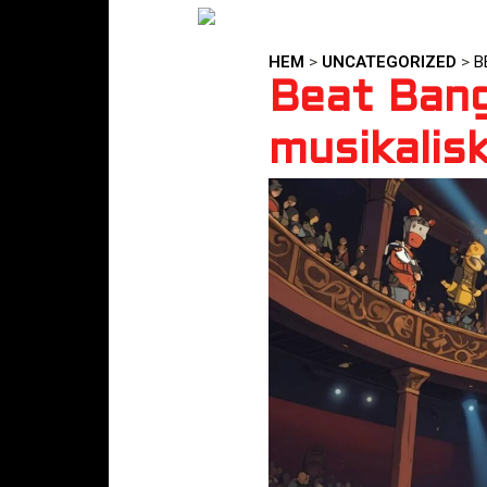
HEM
>
UNCATEGORIZED
>
B
Beat Bang
musikalis