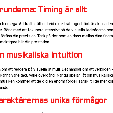
runderna: Timing är allt
och omega. Att träffa rätt not vid exakt rätt ögonblick är skillnad
. Börja med att fokusera intensivt på de visuella ledtrådarna som
tt förfina din precision. Tänk på det som en dans mellan dina fing
mäktigare blir din prestation.
n musikaliska intuition
 om att reagera på visuella stimuli. Det handlar om att verkligen
 känna varje takt, varje övergång. När du spelar, låt din musikalisk
usiken kommer att ge dig en enorm fördel, särskilt i de mer kom
gande.
karaktärernas unika förmågor