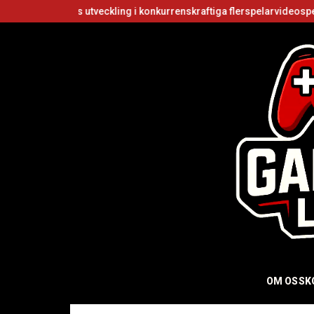
s utveckling i konkurrenskraftiga flerspelarvideospel
Är Roblox gr
OM OSS
K