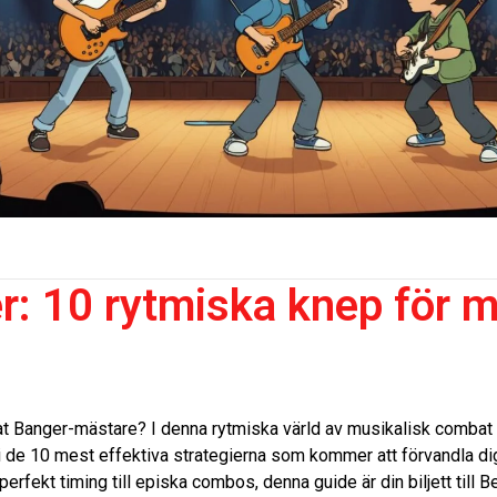
r: 10 rytmiska knep för m
eat Banger-mästare? I denna rytmiska värld av musikalisk combat
n i de 10 mest effektiva strategierna som kommer att förvandla dig 
perfekt timing till episka combos, denna guide är din biljett til