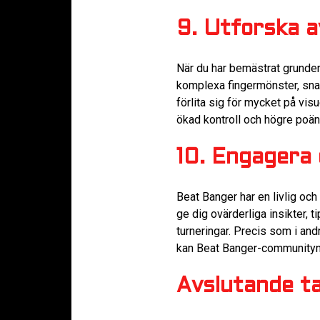
9. Utforska 
När du har bemästrat grunder
komplexa fingermönster, snabba
förlita sig för mycket på vis
ökad kontroll och högre poän
10. Engagera 
Beat Banger har en livlig oc
ge dig ovärderliga insikter, t
turneringar. Precis som i an
kan Beat Banger-communityn v
Avslutande t