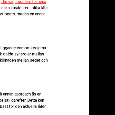
där varje spelare har sina
lika karaktärer i olika låtar
chno-beats, medan en annan
undläggande combo-kedjorna
k dolda synergier mellan
skillnaden mellan seger och
elt annan approach än en
lstil därefter. Detta kan
bäst för den aktuella låten.