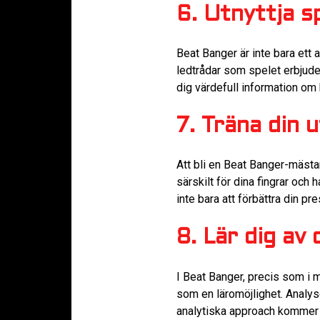
6. Utnyttja s
Beat Banger är inte bara ett a
ledtrådar som spelet erbjuder
dig värdefull information o
7. Träna din u
Att bli en Beat Banger-mästar
särskilt för dina fingrar och
inte bara att förbättra din p
8. Lär dig av
I Beat Banger, precis som i m
som en läromöjlighet. Analyse
analytiska approach kommer at