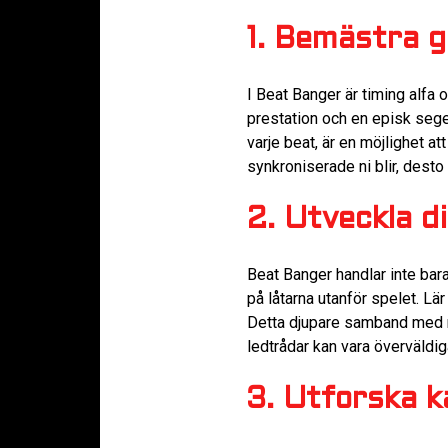
1. Bemästra g
I Beat Banger är timing alfa 
prestation och en episk seger
varje beat, är en möjlighet a
synkroniserade ni blir, desto 
2. Utveckla di
Beat Banger handlar inte bara
på låtarna utanför spelet. Lär
Detta djupare samband med m
ledtrådar kan vara överväldi
3. Utforska 