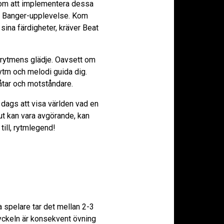
enom att implementera dessa
eat Banger-upplevelse. Kom
sina färdigheter, kräver Beat
h rytmens glädje. Oavsett om
rytm och melodi guida dig.
åtar och motståndare.
r dags att visa världen vad en
lut kan vara avgörande, kan
till, rytmlegend!
ta spelare tar det mellan 2-3
yckeln är konsekvent övning