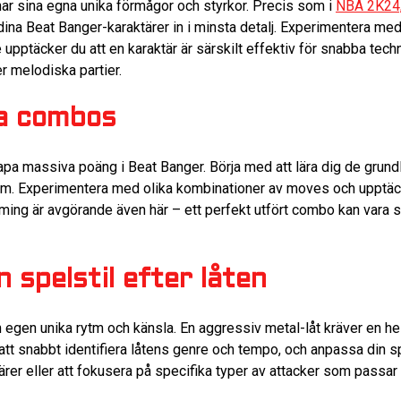
 har sina egna unika förmågor och styrkor. Precis som i
NBA 2K24, 
dina Beat Banger-karaktärer in i minsta detalj. Experimentera med o
 upptäcker du att en karaktär är särskilt effektiv för snabba te
r melodiska partier.
ka combos
kapa massiva poäng i Beat Banger. Börja med att lära dig de gr
m. Experimentera med olika kombinationer av moves och upptäc
timing är avgörande även här – ett perfekt utfört combo kan vara 
 spelstil efter låten
in egen unika rytm och känsla. En aggressiv metal-låt kräver en h
tt snabbt identifiera låtens genre och tempo, och anpassa din spe
tärer eller att fokusera på specifika typer av attacker som passar 