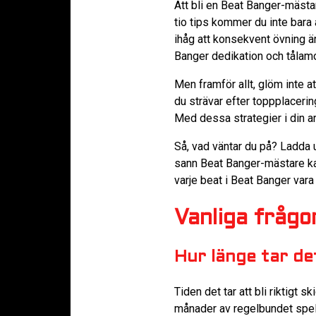
Att bli en Beat Banger-mästa
tio tips kommer du inte bara
ihåg att konsekvent övning ä
Banger dedikation och tålam
Men framför allt, glöm inte a
du strävar efter toppplacerin
Med dessa strategier i din a
Så, vad väntar du på? Ladda up
sann Beat Banger-mästare ka
varje beat i Beat Banger vara
Vanliga fråg
Hur länge tar det
Tiden det tar att bli riktigt 
månader av regelbundet spel