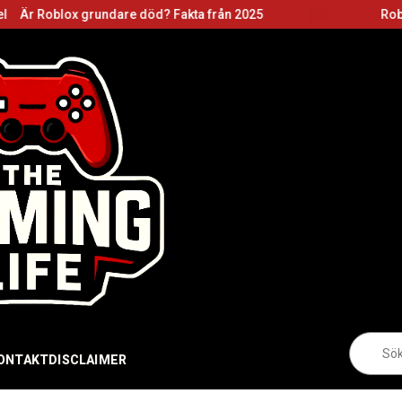
undare död? Fakta från 2025
Roblox grundare: B
Sö
eft
ONTAKT
DISCLAIMER