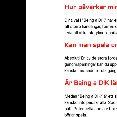
Hur påverkar min
Dina val i ”Being a DIK” har 
till större handlingar, forma
leda till olika storylines, u
Kan man spela om
Absolut! En av de stora förd
genomspelningar kan du upple
kanske missade första gånge
Är Being a DIK lä
Medan ”Being a DIK” är ett sp
kanske inte passar alla. Spe
sätt. Potentiella spelare b
börjar spela.