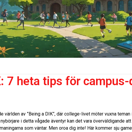
K: 7 heta tips för campus
 världen av ”Being a DIK”, där college-livet möter vuxna teman i
nybörjare i detta vågade äventyr kan det vara överväldigande at
tmaningarna som väntar. Men oroa dig inte! Här kommer sju ga