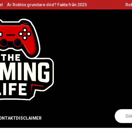
rundare död? Fakta från 2025
Roblox grundare: B
Sö
eft
ONTAKT
DISCLAIMER