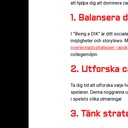
att hjälpa dig att dominera 
1. Balansera di
I ”Being a DIK” är ditt socia
möjligheter och storylines. 
överlevnadsstrategier i apok
collegemiljön.
2. Utforska 
Ta dig tid att utforska varje
spelaren. Denna noggranna ut
i spelets olika utmaningar.
3. Tänk strate