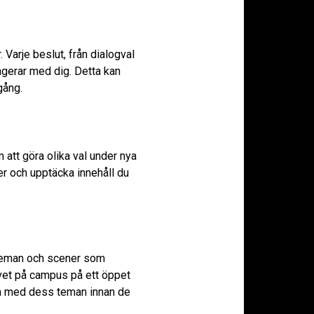
 Varje beslut, från dialogval
ragerar med dig. Detta kan
gång.
att göra olika val under nya
er och upptäcka innehåll du
ta teman och scener som
ivet på campus på ett öppet
ma med dess teman innan de