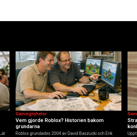
Gamingnyheter
Gam
Vem gjorde Roblox? Historien bakom
Str
grundarna
kon
 Lär
Roblox grundades 2004 av David Baszucki och Erik
Uppt