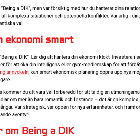
”Being a DIK”, men var försiktig med hur du hanterar dina relation
till komplexa situationer och potentiella konflikter. Var ärlig i di
ntiska val.
in ekonomi smart
 ”Being a DIK”. Lär dig att hantera din ekonomi klokt. Investera i 
r för att öka din intelligens eller gym-medlemskap för att förbät
ng är nyckeln
, kan smart ekonomisk planering öppna upp nya möjl
gare.
s kommer du att vara väl förberedd för att ta dig an utmaningarna
ndlar om mer än bara romantik och festande – det är en komplex s
ngar. Var strategisk, var öppen för nya erfarenheter, och framför
ande äventyr!
r om Being a DIK