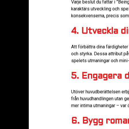
Varje beslut du fattar i ”Bein
karaktärs utveckling och spe
konsekvenserna, precis som 
4. Utveckla d
Att förbättra dina färdighete
och styrka. Dessa attribut på
spelets utmaningar och mini-
5. Engagera d
Utöver huvudberättelsen erbj
från huvudhandlingen utan ger
mer intima utmaningar – var ö
6. Bygg roman