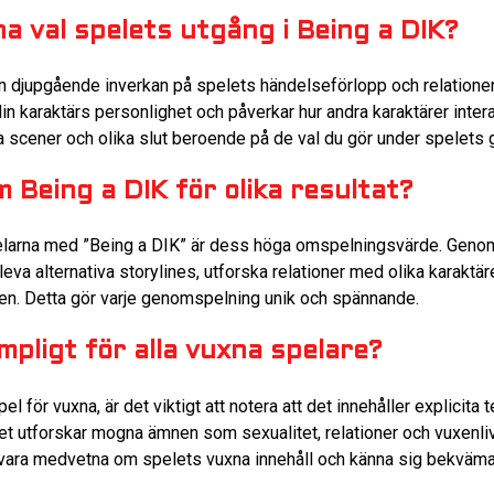
a val spelets utgång i Being a DIK?
en djupgående inverkan på spelets händelseförlopp och relationer.
r din karaktärs personlighet och påverkar hur andra karaktärer inte
nika scener och olika slut beroende på de val du gör under spelets 
 Being a DIK för olika resultat?
elarna med ”Being a DIK” är dess höga omspelningsvärde. Genom 
va alternativa storylines, utforska relationer med olika karaktär
n. Detta gör varje genomspelning unik och spännande.
mpligt för alla vuxna spelare?
el för vuxna, är det viktigt att notera att det innehåller explici
let utforskar mogna ämnen som sexualitet, relationer och vuxenl
ör vara medvetna om spelets vuxna innehåll och känna sig bekvä