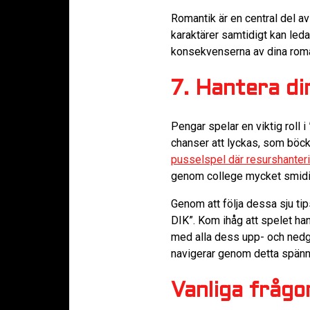
Romantik är en central del av 
karaktärer samtidigt kan leda 
konsekvenserna av dina roma
7. Hantera d
Pengar spelar en viktig roll i
chanser att lyckas, som böcke
pusselspel där resurshanteri
genom college mycket smidi
Genom att följa dessa sju tip
DIK”. Kom ihåg att spelet ha
med alla dess upp- och nedgå
navigerar genom detta spänn
Vanliga frågo