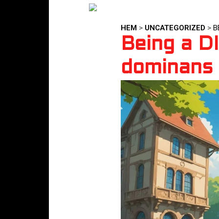
HEM
>
UNCATEGORIZED
>
B
Being a D
dominans 