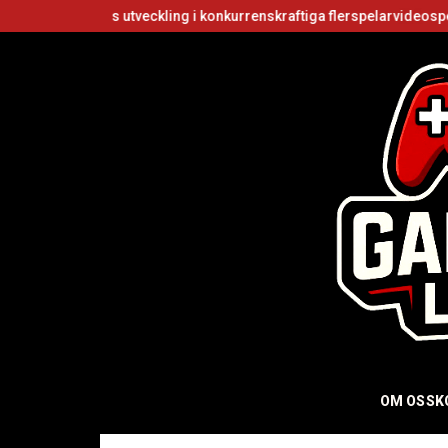
s utveckling i konkurrenskraftiga flerspelarvideospel
Är Roblox g
OM OSS
K