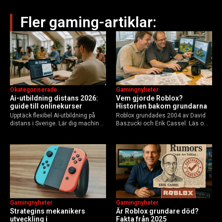
Fler gaming-artiklar:
Okategoriserade
Gamingnyheter
Ai-utbildning distans 2026:
Vem gjorde Roblox?
guide till onlinekurser
Historien bakom grundarna
Upptäck flexibel AI-utbildning på
Roblox grundades 2004 av David
distans i Sverige. Lär dig machine
Baszucki och Erik Cassel. Läs om
learning, etik och Python via KTH,
deras roller, historien från
Elements of AI och fler plattformar.
GoBlocks till 85 miljoner dagliga
Guide för nybörjare och
användare 2025, och vad som
yrkesverksamma som vill bygga…
händer inför 2026.
Gamingnyheter
Gamingnyheter
Strategins mekanikers
Är Roblox grundare död?
utveckling i
Fakta från 2025