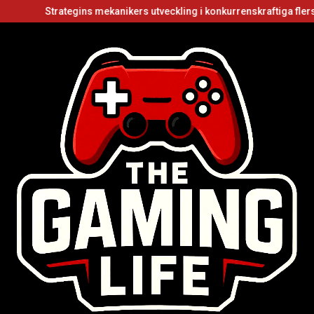
Strategins mekanikers utveckling i konkurrenskraftiga flerspelarvi