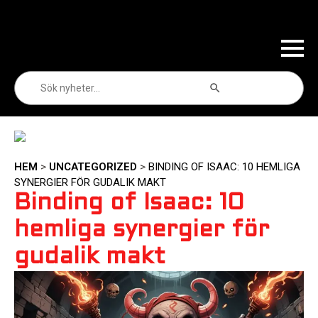
Sökknapp
Sök
efter:
HEM
>
UNCATEGORIZED
>
BINDING OF ISAAC: 10 HEMLIGA
SYNERGIER FÖR GUDALIK MAKT
Binding of Isaac: 10
hemliga synergier för
gudalik makt