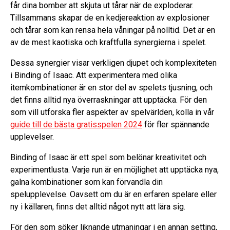
får dina bomber att skjuta ut tårar när de exploderar.
Tillsammans skapar de en kedjereaktion av explosioner
och tårar som kan rensa hela våningar på nolltid. Det är en
av de mest kaotiska och kraftfulla synergierna i spelet.
Dessa synergier visar verkligen djupet och komplexiteten
i Binding of Isaac. Att experimentera med olika
itemkombinationer är en stor del av spelets tjusning, och
det finns alltid nya överraskningar att upptäcka. För den
som vill utforska fler aspekter av spelvärlden, kolla in vår
guide till de bästa gratisspelen 2024
för fler spännande
upplevelser.
Binding of Isaac är ett spel som belönar kreativitet och
experimentlusta. Varje run är en möjlighet att upptäcka nya,
galna kombinationer som kan förvandla din
spelupplevelse. Oavsett om du är en erfaren spelare eller
ny i källaren, finns det alltid något nytt att lära sig.
För den som söker liknande utmaningar i en annan setting,