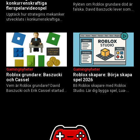
konkurrenskraftiga
Rykten om Roblox grundare död är
flerspelarvideospel
falska. David Baszucki lever som
Upptäck hur strategins mekaniker
VD, Erik Cassel dog 2013. Här är
utvecklats i konkurrenskraftiga
sanningen, faktakoll och Roblox
flerspelarspel – från klassiska RTS
framtid inför 2026 – med tips mot
till dagens dynamiska meta och
hoax.
AI-drivna innovationer.
Gamingnyheter
Gamingnyheter
Roblox grundare: Baszucki
Roblox skapare: Börja skapa
och Cassel
spel 2026
Vem är Roblox grundare? David
Bli Roblox skapare med Roblox
Baszucki och Erik Cassel startade
Studio. Lär dig bygga spel, Lua-
2004. Baszucki leder som VD
scripta och tjäna Robux utan
2025, Cassel avled 2013. Historia,
kodkunskaper. Steg-för-steg-guide
rykten om död och aktuella
för nybörjare inför 2026-
utmaningar.
uppdateringar.