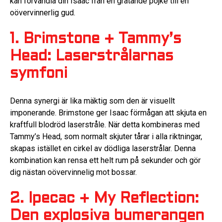
kan förvandla din Isaac från en gråtande pojke till en
oövervinnerlig gud.
1. Brimstone + Tammy’s
Head: Laserstrålarnas
symfoni
Denna synergi är lika mäktig som den är visuellt
imponerande. Brimstone ger Isaac förmågan att skjuta en
kraftfull blodröd laserstråle. När detta kombineras med
Tammy’s Head, som normalt skjuter tårar i alla riktningar,
skapas istället en cirkel av dödliga laserstrålar. Denna
kombination kan rensa ett helt rum på sekunder och gör
dig nästan oövervinnelig mot bossar.
2. Ipecac + My Reflection:
Den explosiva bumerangen