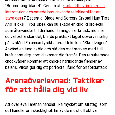
”Boomerang-bladet”. Genom att
kasta ditt svärd med en
lätt rotation och omedelbart använda telekinesi för att
styra det
(7 Essential Blade And Sorcery Crystal Hunt Tips
And Tricks – YouTube), kan du skapa en dödlig projektil
som återvänder till din hand. Timingen är kritisk, men när
du väl behärskar det, blir du praktiskt taget oövervinnerlig
på avstånd.En annan fysikbaserad teknik är ”Sköldvågen”.
Använd en tung sköld och slå den mot marken med full
kraft samtidigt som du kastar dig framåt. Den resulterande
chockvågen kommer att knocka närliggande fiender av
balans, vilket ger dig ett perfekt tillfälle för en följdattack.
Arenaöverlevnad: Taktiker
för att hålla dig vid liv
Att överleva i arenan handlar lika mycket om strategi som
det handlar om skicklighet. En av de mest effektiva