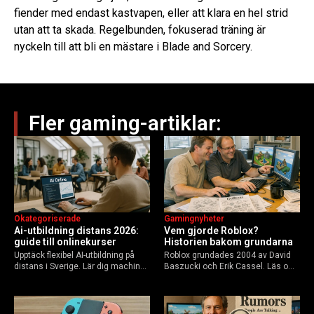
fiender med endast kastvapen, eller att klara en hel strid
utan att ta skada. Regelbunden, fokuserad träning är
nyckeln till att bli en mästare i Blade and Sorcery.
Fler gaming-artiklar:
Okategoriserade
Gamingnyheter
Ai-utbildning distans 2026:
Vem gjorde Roblox?
guide till onlinekurser
Historien bakom grundarna
Upptäck flexibel AI-utbildning på
Roblox grundades 2004 av David
distans i Sverige. Lär dig machine
Baszucki och Erik Cassel. Läs om
learning, etik och Python via KTH,
deras roller, historien från
Elements of AI och fler plattformar.
GoBlocks till 85 miljoner dagliga
Guide för nybörjare och
användare 2025, och vad som
yrkesverksamma som vill bygga…
händer inför 2026.