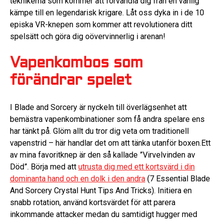
teknikerna som kommer att förvandla dig från en vanlig
kämpe till en legendarisk krigare. Låt oss dyka in i de 10
episka VR-knepen som kommer att revolutionera ditt
spelsätt och göra dig oövervinnerlig i arenan!
Vapenkombos som
förändrar spelet
I Blade and Sorcery är nyckeln till överlägsenhet att
bemästra vapenkombinationer som få andra spelare ens
har tänkt på. Glöm allt du tror dig veta om traditionell
vapenstrid – här handlar det om att tänka utanför boxen.Ett
av mina favoritknep är den så kallade ”Virvelvinden av
Död”. Börja med att
utrusta dig med ett kortsvärd i din
dominanta hand och en dolk i den andra
(7 Essential Blade
And Sorcery Crystal Hunt Tips And Tricks). Initiera en
snabb rotation, använd kortsvärdet för att parera
inkommande attacker medan du samtidigt hugger med