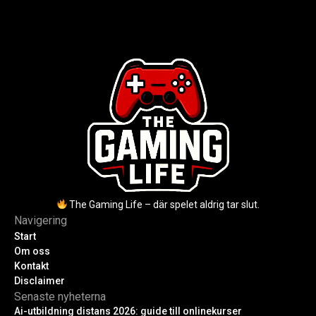
2025, Cassel avled 2013. Historia,
kodkunskaper. Steg-för-steg-guide
rykten om död och aktuella
för nybörjare inför 2026-
utmaningar.
uppdateringar.
The Gaming Life – där spelet aldrig tar slut.
Navigering
Start
Om oss
Kontakt
Disclaimer
Senaste nyheterna
Ai-utbildning distans 2026: guide till onlinekurser