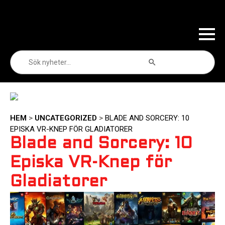
Sökknapp
Sök
efter:
HEM
>
UNCATEGORIZED
>
BLADE AND SORCERY: 10
EPISKA VR-KNEP FÖR GLADIATORER
Blade and Sorcery: 10
Episka VR-Knep för
Gladiatorer