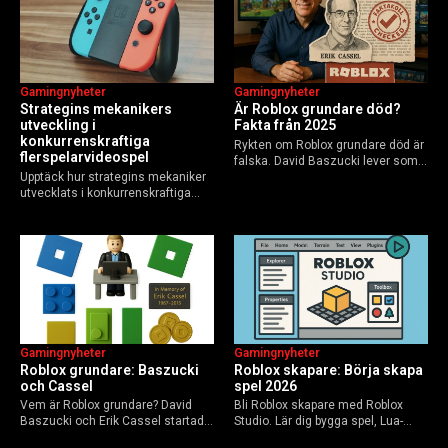
Gamingnyheter
Gamingnyheter
Strategins mekanikers
Är Roblox grundare död?
utveckling i
Fakta från 2025
konkurrenskraftiga
Rykten om Roblox grundare död är
flerspelarvideospel
falska. David Baszucki lever som
Upptäck hur strategins mekaniker
VD, Erik Cassel dog 2013. Här är
utvecklats i konkurrenskraftiga
sanningen, faktakoll och Roblox
flerspelarspel – från klassiska RTS
framtid inför 2026 – med tips mot
till dagens dynamiska meta och
hoax.
AI-drivna innovationer.
Gamingnyheter
Gamingnyheter
Roblox grundare: Baszucki
Roblox skapare: Börja skapa
och Cassel
spel 2026
Vem är Roblox grundare? David
Bli Roblox skapare med Roblox
Baszucki och Erik Cassel startade
Studio. Lär dig bygga spel, Lua-
2004. Baszucki leder som VD
scripta och tjäna Robux utan