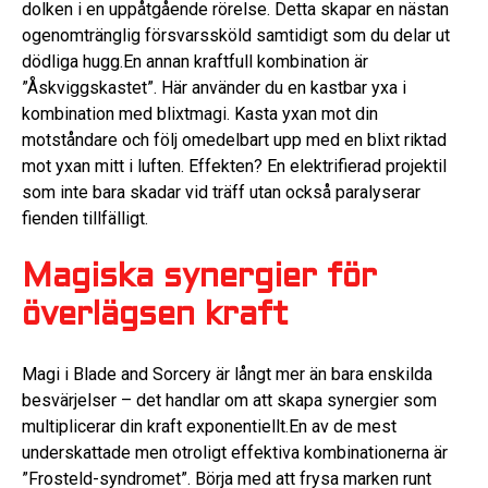
dolken i en uppåtgående rörelse. Detta skapar en nästan
ogenomtränglig försvarssköld samtidigt som du delar ut
dödliga hugg.En annan kraftfull kombination är
”Åskviggskastet”. Här använder du en kastbar yxa i
kombination med blixtmagi. Kasta yxan mot din
motståndare och följ omedelbart upp med en blixt riktad
mot yxan mitt i luften. Effekten? En elektrifierad projektil
som inte bara skadar vid träff utan också paralyserar
fienden tillfälligt.
Magiska synergier för
överlägsen kraft
Magi i Blade and Sorcery är långt mer än bara enskilda
besvärjelser – det handlar om att skapa synergier som
multiplicerar din kraft exponentiellt.En av de mest
underskattade men otroligt effektiva kombinationerna är
”Frosteld-syndromet”. Börja med att frysa marken runt