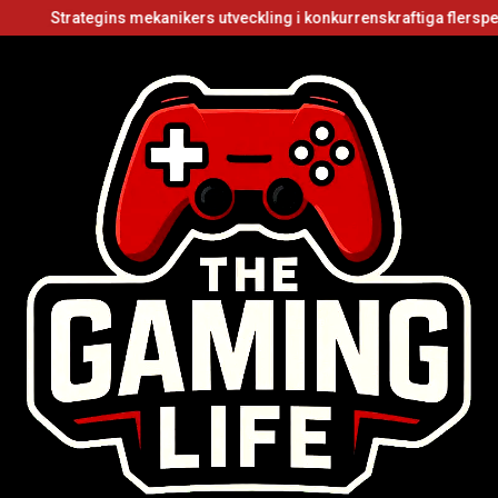
tegins mekanikers utveckling i konkurrenskraftiga flerspelarvideosp