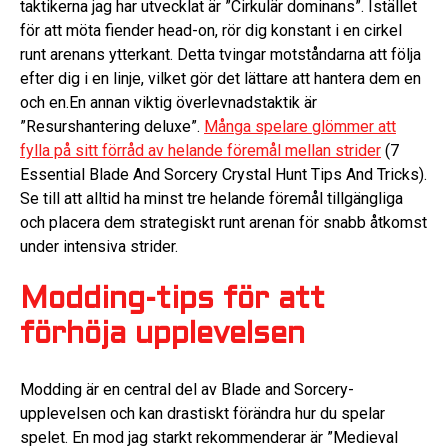
taktikerna jag har utvecklat är ”Cirkulär dominans”. Istället
för att möta fiender head-on, rör dig konstant i en cirkel
runt arenans ytterkant. Detta tvingar motståndarna att följa
efter dig i en linje, vilket gör det lättare att hantera dem en
och en.En annan viktig överlevnadstaktik är
”Resurshantering deluxe”.
Många spelare glömmer att
fylla på sitt förråd av helande föremål mellan strider
(7
Essential Blade And Sorcery Crystal Hunt Tips And Tricks).
Se till att alltid ha minst tre helande föremål tillgängliga
och placera dem strategiskt runt arenan för snabb åtkomst
under intensiva strider.
Modding-tips för att
förhöja upplevelsen
Modding är en central del av Blade and Sorcery-
upplevelsen och kan drastiskt förändra hur du spelar
spelet. En mod jag starkt rekommenderar är ”Medieval