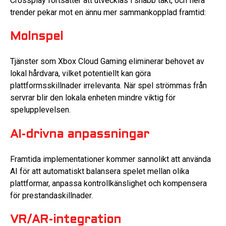
Crossplay fortsätter att utvecklas i snabb takt, och flera
trender pekar mot en ännu mer sammankopplad framtid:
Molnspel
Tjänster som Xbox Cloud Gaming eliminerar behovet av
lokal hårdvara, vilket potentiellt kan göra
plattformsskillnader irrelevanta. När spel strömmas från
servrar blir den lokala enheten mindre viktig för
spelupplevelsen.
AI-drivna anpassningar
Framtida implementationer kommer sannolikt att använda
AI för att automatiskt balansera spelet mellan olika
plattformar, anpassa kontrollkänslighet och kompensera
för prestandaskillnader.
VR/AR-integration