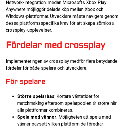
Network-integration, medan Microsofts Xbox Play
Anywhere möjliggör delade köp mellan Xbox och
Windows-plattformar. Utvecklare måste navigera genom
dessa plattformsspecifika krav för att skapa sömlösa
crossplay-upplevelser.
Fördelar med crossplay
Implementeringen av crossplay medför flera betydande
fördelar för både spelare och utvecklare:
För spelare
Större spelarbas
: Kortare väntetider för
matchmaking eftersom spelarpoolen är större när
alla plattformar kombineras.
Spela med vänner
: Möjligheten att spela med
vänner oavsett vilken plattform de föredrar.