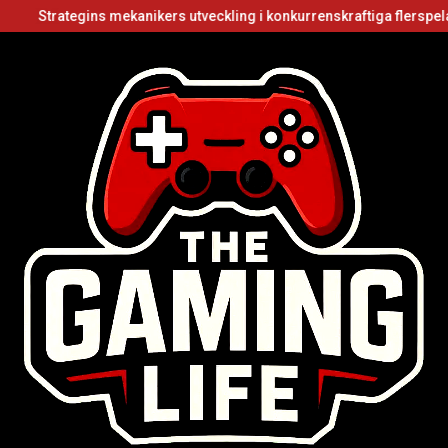
gins mekanikers utveckling i konkurrenskraftiga flerspelarvideospel