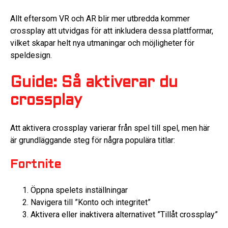
Allt eftersom VR och AR blir mer utbredda kommer
crossplay att utvidgas för att inkludera dessa plattformar,
vilket skapar helt nya utmaningar och möjligheter för
speldesign.
Guide: Så aktiverar du
crossplay
Att aktivera crossplay varierar från spel till spel, men här
är grundläggande steg för några populära titlar:
Fortnite
Öppna spelets inställningar
Navigera till ”Konto och integritet”
Aktivera eller inaktivera alternativet ”Tillåt crossplay”