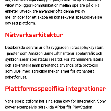
vilket möjliggör kommunikation mellan spelare på olika
enheter. Utvecklare använder ofta denna typ av
mellanlager för att skapa en konsekvent spelupplevelse
oavsett plattform.
Nätverksarkitektur
Dedikerade servrar är ofta ryggraden i crossplay-system.
Tjänster som Amazon GameLift hanterar spelartrafik och
synkroniserar spelstatus i realtid. För att minimera latens
och säkerställa jämn prestanda används ofta protokoll
som UDP med särskilda mekanismer för att hantera
paketförlust.
Plattformsspecifika integrationer
Varje spelplattform har sina egna krav för integration. Sony
kräver exempelvis särskilda API:er för PlayStation