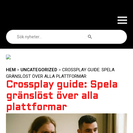
Sökknapp
Sök
efter:
HEM
>
UNCATEGORIZED
>
CROSSPLAY GUIDE: SPELA
GRÄNSLÖST ÖVER ALLA PLATTFORMAR
Crossplay guide: Spela
gränslöst över alla
plattformar