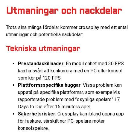
Utmaningar och nackdelar
Trots sina många fördelar kommer crossplay med ett antal
utmaningar och potentiella nackdelar:
Tekniska utmaningar
Prestandaskillnader
: En mobil enhet med 30 FPS
kan ha svårt att konkurrera med en PC eller konsol
som kör på 120 FPS.
Plattformsspecifika buggar
: Vissa problem kan
uppstå på specifika plattformar, som exempelvis
rapporterade problem med ”osynliga spelare” i 7
Days to Die efter 15 minuters spel.
Säkerhetsrisker
: Crossplay kan ibland öppna upp
för fuskare, särskilt när PC-spelare möter
konsolspelare.