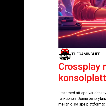
THEGAMINGLIFE
Crossplay r
konsolplat
I takt med att spelvärlden u
funktionen. Denna banbrytande
mellan olika spelplattformar