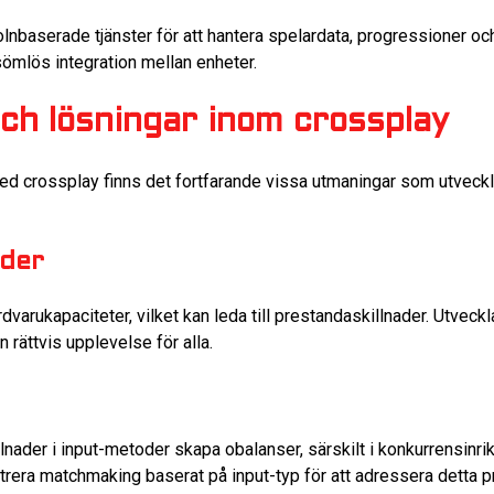
lnbaserade tjänster för att hantera spelardata, progressioner och
 sömlös integration mellan enheter.
ch lösningar inom crossplay
ed crossplay finns det fortfarande vissa utmaningar som utveck
ader
årdvarukapaciteter, vilket kan leda till prestandaskillnader. Utve
n rättvis upplevelse för alla.
lnader i input-metoder skapa obalanser, särskilt i konkurrensinr
iltrera matchmaking baserat på input-typ för att adressera detta 