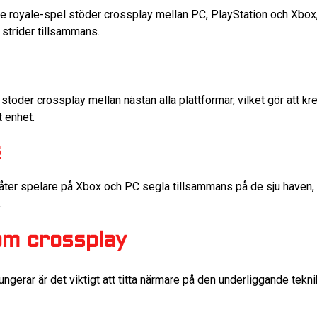
le royale-spel stöder crossplay mellan PC, PlayStation och Xbox, 
a strider tillsammans.
töder crossplay mellan nästan alla plattformar, vilket gör att kr
 enhet.
s
låter spelare på Xbox och PC segla tillsammans på de sju haven, 
.
om crossplay
ungerar är det viktigt att titta närmare på den underliggande tekn