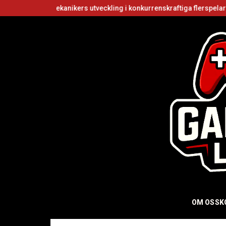
s mekanikers utveckling i konkurrenskraftiga flerspelarvideospel
Ä
OM OSS
K