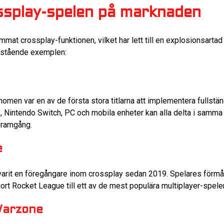
ssplay-spelen på marknaden
mmat crossplay-funktionen, vilket har lett till en explosionsartad
mstående exemplen:
omen var en av de första stora titlarna att implementera fullstän
, Nintendo Switch, PC och mobila enheter kan alla delta i samma m
 framgång.
e
 varit en föregångare inom crossplay sedan 2019. Spelares förmå
jort Rocket League till ett av de mest populära multiplayer-spel
 Warzone