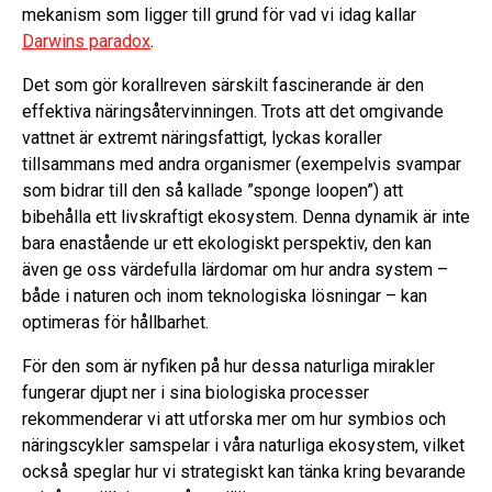
mekanism som ligger till grund för vad vi idag kallar
Darwins paradox
.
Det som gör korallreven särskilt fascinerande är den
effektiva näringsåtervinningen. Trots att det omgivande
vattnet är extremt näringsfattigt, lyckas koraller
tillsammans med andra organismer (exempelvis svampar
som bidrar till den så kallade ”sponge loopen”) att
bibehålla ett livskraftigt ekosystem. Denna dynamik är inte
bara enastående ur ett ekologiskt perspektiv, den kan
även ge oss värdefulla lärdomar om hur andra system –
både i naturen och inom teknologiska lösningar – kan
optimeras för hållbarhet.
För den som är nyfiken på hur dessa naturliga mirakler
fungerar djupt ner i sina biologiska processer
rekommenderar vi att utforska mer om hur symbios och
näringscykler samspelar i våra naturliga ekosystem, vilket
också speglar hur vi strategiskt kan tänka kring bevarande