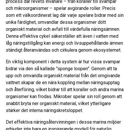
process där revets invånare – från koraller till svampar
och mikroorganismer – spelar avgörande roller. Precis
som ett välkoordinerat lag där varje spelare bidrar med sin
unika färdighet, omvandlar dessa organismer dött
organiskt material och avfall till värdefulla näringsämnen.
Denna effektiva cykel säkerställer att även i vatten med
låg näringstillgång kan energi och livsuppehållande ämnen
ständigt återanvändas och cirkulera genom ekosystemet.
En viktig komponent i detta system är hur vissa svampar
bidrar via den så kallade ”sponge loopen”. Genom att ta
upp och omvandla organiskt material från det omgivande
vattnet skapar de en nära koppling mellan näringsupptag
och återföring, vilket bidrar till att koraller och andra marina
organismer kan frodas. Mikrober spelar sin roll genom att
snabbt bryta ner organiskt material, vilket ytterligare
stärker det interna näringskretsloppet.
Det effektiva näringsåtervinningen i dessa marina miljöer
erbjuder inte bara en inspirerande modell för naturlig