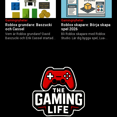
Gamingnyheter
Gamingnyheter
Roblox grundare: Baszucki
Roblox skapare: Börja skapa
och Cassel
spel 2026
Vem är Roblox grundare? David
Bli Roblox skapare med Roblox
Baszucki och Erik Cassel startade
Studio. Lär dig bygga spel, Lua-
2004. Baszucki leder som VD
scripta och tjäna Robux utan
2025, Cassel avled 2013. Historia,
kodkunskaper. Steg-för-steg-guide
rykten om död och aktuella
för nybörjare inför 2026-
utmaningar.
uppdateringar.