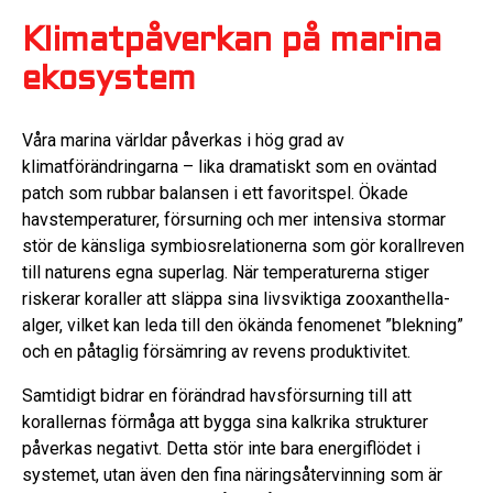
Klimatpåverkan på marina
ekosystem
Våra marina världar påverkas i hög grad av
klimatförändringarna – lika dramatiskt som en oväntad
patch som rubbar balansen i ett favoritspel. Ökade
havstemperaturer, försurning och mer intensiva stormar
stör de känsliga symbiosrelationerna som gör korallreven
till naturens egna superlag. När temperaturerna stiger
riskerar koraller att släppa sina livsviktiga zooxanthella-
alger, vilket kan leda till den ökända fenomenet ”blekning”
och en påtaglig försämring av revens produktivitet.
Samtidigt bidrar en förändrad havsförsurning till att
korallernas förmåga att bygga sina kalkrika strukturer
påverkas negativt. Detta stör inte bara energiflödet i
systemet, utan även den fina näringsåtervinning som är