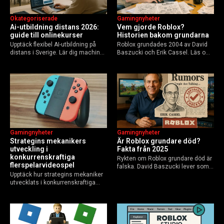
Okategoriserade
Gamingnyheter
Ai-utbildning distans 2026:
Vem gjorde Roblox?
guide till onlinekurser
Historien bakom grundarna
Upptäck flexibel AI-utbildning på
Roblox grundades 2004 av David
distans i Sverige. Lär dig machine
Baszucki och Erik Cassel. Läs om
learning, etik och Python via KTH,
deras roller, historien från
Elements of AI och fler plattformar.
GoBlocks till 85 miljoner dagliga
Guide för nybörjare och
användare 2025, och vad som
yrkesverksamma som vill bygga…
händer inför 2026.
Gamingnyheter
Gamingnyheter
Strategins mekanikers
Är Roblox grundare död?
utveckling i
Fakta från 2025
konkurrenskraftiga
Rykten om Roblox grundare död är
flerspelarvideospel
falska. David Baszucki lever som
Upptäck hur strategins mekaniker
VD, Erik Cassel dog 2013. Här är
utvecklats i konkurrenskraftiga
sanningen, faktakoll och Roblox
flerspelarspel – från klassiska RTS
framtid inför 2026 – med tips mot
till dagens dynamiska meta och
hoax.
AI-drivna innovationer.