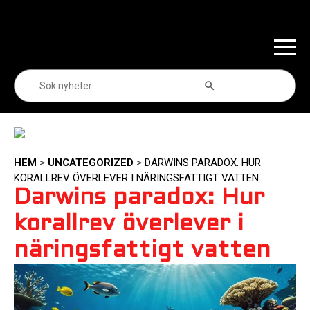
Sökknapp
Sök
efter:
HEM
>
UNCATEGORIZED
>
DARWINS PARADOX: HUR
KORALLREV ÖVERLEVER I NÄRINGSFATTIGT VATTEN
Darwins paradox: Hur
korallrev överlever i
näringsfattigt vatten