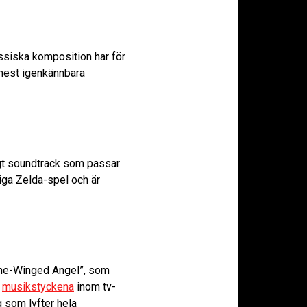
assiska komposition har för
 mest igenkännbara
igt soundtrack som passar
liga Zelda-spel och är
”One-Winged Angel”, som
a
musikstyckena
inom tv-
 som lyfter hela