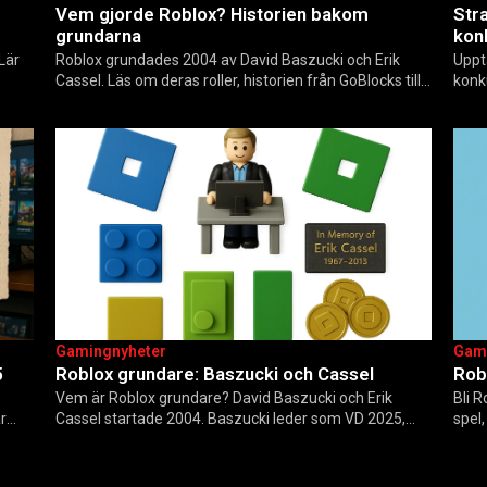
Vem gjorde Roblox? Historien bakom
Str
grundarna
kon
 Lär
Roblox grundades 2004 av David Baszucki och Erik
Uppt
Cassel. Läs om deras roller, historien från GoBlocks till
konk
rjare
85 miljoner dagliga användare 2025, och vad som
till
händer inför 2026.
Gamingnyheter
Gam
5
Roblox grundare: Baszucki och Cassel
Rob
Vem är Roblox grundare? David Baszucki och Erik
Bli 
r
Cassel startade 2004. Baszucki leder som VD 2025,
spel
6 –
Cassel avled 2013. Historia, rykten om död och aktuella
Steg
utmaningar.
uppd