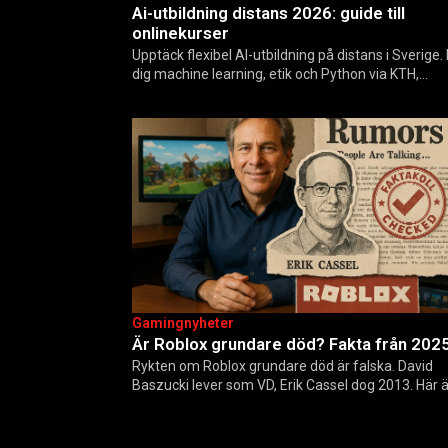
Ai-utbildning distans 2026: guide till
onlinekurser
Upptäck flexibel AI-utbildning på distans i Sverige.
dig machine learning, etik och Python via KTH,
Elements of AI och fler plattformar. Guide för nybö
och yrkesverksamma som vill bygga…
Gamingnyheter
Är Roblox grundare död? Fakta från 202
Rykten om Roblox grundare död är falska. David
Baszucki lever som VD, Erik Cassel dog 2013. Här ä
sanningen, faktakoll och Roblox framtid inför 202
med tips mot hoax.