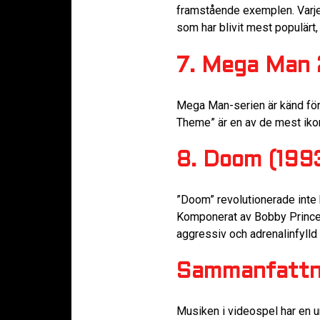
framstående exemplen. Varje
som har blivit mest populärt
7. Mega Man 
Mega Man-serien är känd för 
Theme” är en av de mest ikon
8. Doom (199
”Doom” revolutionerade inte
Komponerat av Bobby Prince, 
aggressiv och adrenalinfylld
Sammanfattn
Musiken i videospel har en 