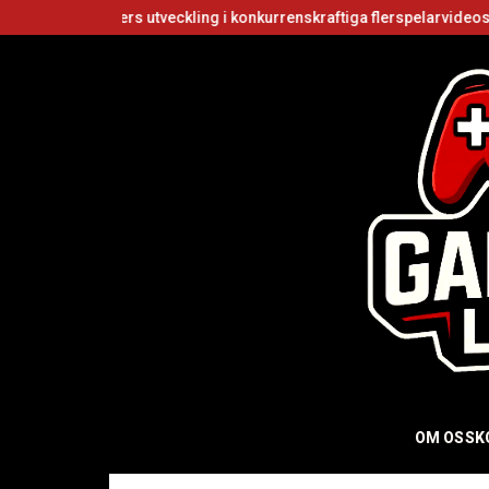
kers utveckling i konkurrenskraftiga flerspelarvideospel
Är Roblox
OM OSS
K