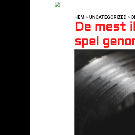
HEM
>
UNCATEGORIZED
>
D
De mest i
spel geno