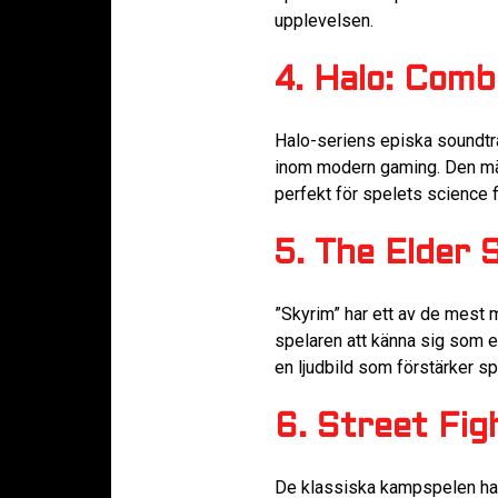
upplevelsen.
4. Halo: Comb
Halo-seriens episka soundtra
inom modern gaming. Den mäk
perfekt för spelets science f
5. The Elder S
”Skyrim” har ett av de mest 
spelaren att känna sig som en
en ljudbild som förstärker s
6. Street Figh
De klassiska kampspelen har o