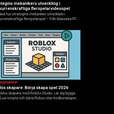
ategins mekanikers utveckling i
kurrenskraftiga flerspelarvideospel
äck hur strategins mekaniker utvecklats i
urrenskraftiga flerspelarspel – från klassiska RTS
 dagens dynamiska meta och AI-drivna innovationer.
ingnyheter
lox skapare: Börja skapa spel 2026
Roblox skapare med Roblox Studio. Lär dig bygga
, Lua-scripta och tjäna Robux utan kodkunskaper.
-för-steg-guide för nybörjare inför 2026-
ateringar.