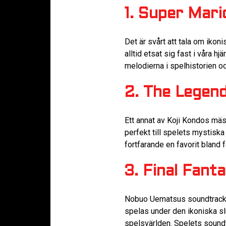
1. Super Mari
Det är svårt att tala om iko
alltid etsat sig fast i våra 
melodierna i spelhistorien 
2. The Legend
Ett annat av Koji Kondos mäs
perfekt till spelets mystiska
fortfarande en favorit bland
3. Final Fanta
Nobuo Uematsus soundtrack ti
spelas under den ikoniska sl
spelsvärlden. Spelets soundt