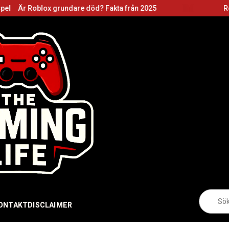
 grundare död? Fakta från 2025
Roblox grundare
Sö
eft
ONTAKT
DISCLAIMER