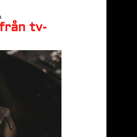
A
från tv-