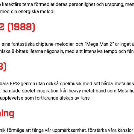
 karaktärs tema förmedlar deras personlighet och ursprung, men
, med sin energiska melodi.
2 (1988)
sina fantastiska chiptune-melodier, och ”Mega Man 2” är inget un
iska 8-bitars låtarna någonsin, med sitt intensiva tempo och få
3)
 bara FPS-genren utan också spelmusik med sitt hårda, metallins
hämtade spelet inspiration från heavy metal-band som Metallica
 upplevelse som fortfarande älskas av fans.
ing
unik förmåga att fånga vår uppmärksamhet, förstärka våra känslo