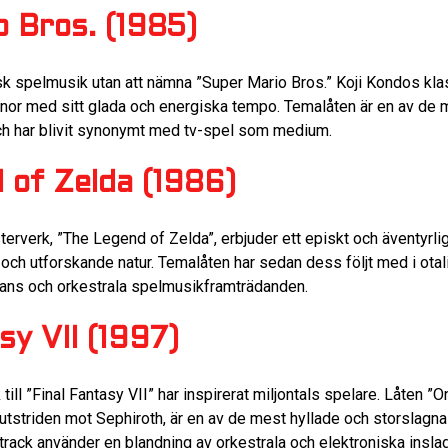
o Bros. (1985)
nisk spelmusik utan att nämna ”Super Mario Bros.” Koji Kondos kl
hjärnor med sitt glada och energiska tempo. Temalåten är en av de
och har blivit synonymt med tv-spel som medium.
 of Zelda (1986)
terverk, ”The Legend of Zelda”, erbjuder ett episkt och äventyrl
 och utforskande natur. Temalåten har sedan dess följt med i ota
 fans och orkestrala spelmusikframträdanden.
sy VII (1997)
ll ”Final Fantasy VII” har inspirerat miljontals spelare. Låten 
utstriden mot Sephiroth, är en av de mest hyllade och storslagn
rack använder en blandning av orkestrala och elektroniska inslag