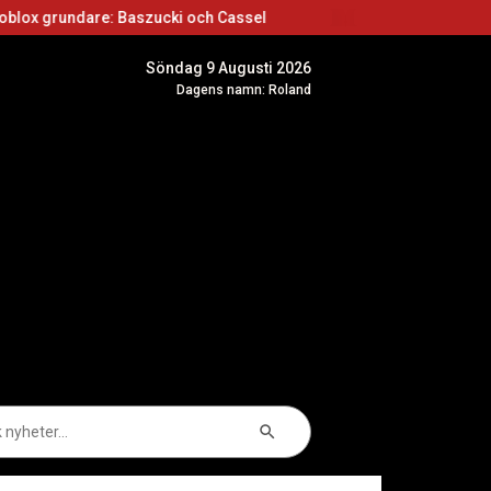
: Baszucki och Cassel
Roblox skapare: Börja s
Söndag 9 Augusti 2026
Dagens namn: Roland
Sökknapp
k
er: