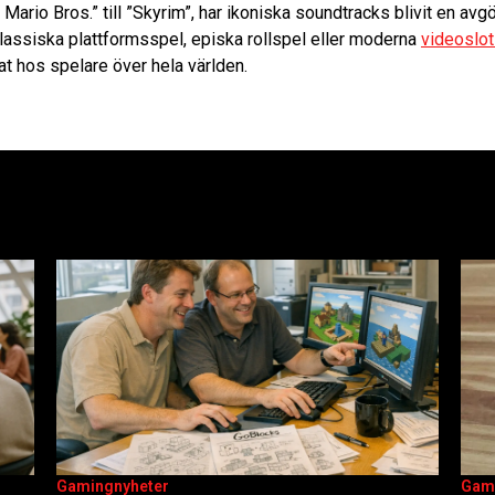
Mario Bros.” till ”Skyrim”, har ikoniska soundtracks blivit en avg
lassiska plattformsspel, episka rollspel eller moderna
videoslo
rtat hos spelare över hela världen.
Gamingnyheter
Gam