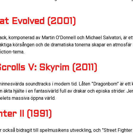
at Evolved (2001)
ck, komponerad av Martin O’Donnell och Michael Salvatori, är e
tiga körsången och de dramatiska tonerna skapar en atmosfär a
iction-tema.
crolls V: Skyrim (2011)
minnesvärda soundtracks i modern tid. Låten ”Dragonborn” är ett k
 äkta hjälte i en fantasivärld full av drakar och episka strider.
pelets massiva öppna värld.
ter II (1991)
ckså bidragit till spelmusikens utveckling, och ”Street Fighter 