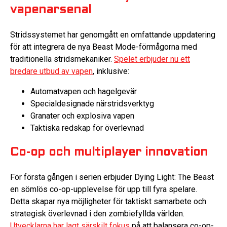
vapenarsenal
Stridssystemet har genomgått en omfattande uppdatering
för att integrera de nya Beast Mode-förmågorna med
traditionella stridsmekaniker.
Spelet erbjuder nu ett
bredare utbud av vapen
, inklusive:
Automatvapen och hagelgevär
Specialdesignade närstridsverktyg
Granater och explosiva vapen
Taktiska redskap för överlevnad
Co-op och multiplayer innovation
För första gången i serien erbjuder Dying Light: The Beast
en sömlös co-op-upplevelse för upp till fyra spelare.
Detta skapar nya möjligheter för taktiskt samarbete och
strategisk överlevnad i den zombiefyllda världen.
Utvecklarna har lagt särskilt fokus
på att balansera co-op-