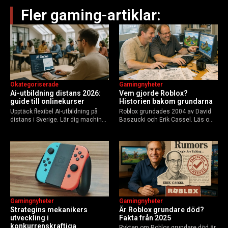
Fler gaming-artiklar:
Okategoriserade
Gamingnyheter
Ai-utbildning distans 2026:
Vem gjorde Roblox?
guide till onlinekurser
Historien bakom grundarna
Upptäck flexibel AI-utbildning på
Roblox grundades 2004 av David
distans i Sverige. Lär dig machine
Baszucki och Erik Cassel. Läs om
learning, etik och Python via KTH,
deras roller, historien från
Elements of AI och fler plattformar.
GoBlocks till 85 miljoner dagliga
Guide för nybörjare och
användare 2025, och vad som
yrkesverksamma som vill bygga…
händer inför 2026.
Gamingnyheter
Gamingnyheter
Strategins mekanikers
Är Roblox grundare död?
utveckling i
Fakta från 2025
konkurrenskraftiga
Rykten om Roblox grundare död är