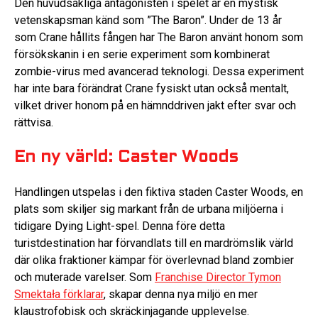
Den huvudsakliga antagonisten i spelet är en mystisk
vetenskapsman känd som ”The Baron”. Under de 13 år
som Crane hållits fången har The Baron använt honom som
försökskanin i en serie experiment som kombinerat
zombie-virus med avancerad teknologi. Dessa experiment
har inte bara förändrat Crane fysiskt utan också mentalt,
vilket driver honom på en hämnddriven jakt efter svar och
rättvisa.
En ny värld: Caster Woods
Handlingen utspelas i den fiktiva staden Caster Woods, en
plats som skiljer sig markant från de urbana miljöerna i
tidigare Dying Light-spel. Denna före detta
turistdestination har förvandlats till en mardrömslik värld
där olika fraktioner kämpar för överlevnad bland zombier
och muterade varelser. Som
Franchise Director Tymon
Smektała förklarar
, skapar denna nya miljö en mer
klaustrofobisk och skräckinjagande upplevelse.