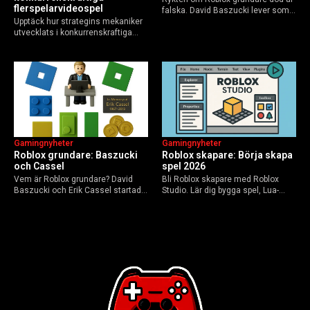
flerspelarvideospel
falska. David Baszucki lever som
Upptäck hur strategins mekaniker
VD, Erik Cassel dog 2013. Här är
utvecklats i konkurrenskraftiga
sanningen, faktakoll och Roblox
flerspelarspel – från klassiska RTS
framtid inför 2026 – med tips mot
till dagens dynamiska meta och
hoax.
AI-drivna innovationer.
Gamingnyheter
Gamingnyheter
Roblox grundare: Baszucki
Roblox skapare: Börja skapa
och Cassel
spel 2026
Vem är Roblox grundare? David
Bli Roblox skapare med Roblox
Baszucki och Erik Cassel startade
Studio. Lär dig bygga spel, Lua-
2004. Baszucki leder som VD
scripta och tjäna Robux utan
2025, Cassel avled 2013. Historia,
kodkunskaper. Steg-för-steg-guide
rykten om död och aktuella
för nybörjare inför 2026-
utmaningar.
uppdateringar.