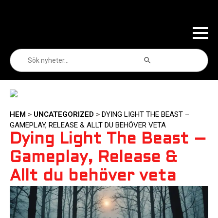
Sökknapp
Sök
efter:
HEM
>
UNCATEGORIZED
>
DYING LIGHT THE BEAST –
GAMEPLAY, RELEASE & ALLT DU BEHÖVER VETA
Dying Light The Beast –
Gameplay, Release &
Allt du behöver veta