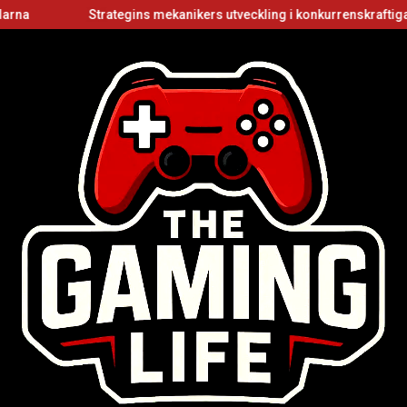
Strategins mekanikers utveckling i konkurrenskraftiga flerspelar