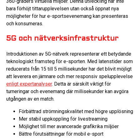
360-graders virtuella miljöer. Denna utveckling har inte
bara förhöjt tittarupplevelsen utan också öppnat nya
möjligheter för hur e-sportsevenemang kan presenteras
och konsumeras.
5G och nätverksinfrastruktur
Introduktionen av 5G-nätverk representerar ett betydande
teknologiskt framsteg för e-sporten. Med latenstider som
reducerats från 15 till 5 millisekunder har det blivit möjligt
att leverera en jämnare och mer responsiv spelupplevelse
enligt expertanalyser
. Detta är särskilt viktigt för
turneringar och evenemang där millisekunder kan avgöra
utgången av en match.
Förbättrad strömningskvalitet med högre upplösning
Mer stabil uppkoppling för livestreaming
Möjlighet till mer avancerade grafikrika miljöer
Bättre förutsättningar för mobil e-sport