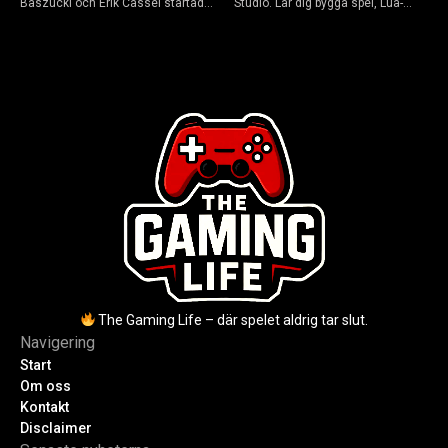
Baszucki och Erik Cassel startade
Studio. Lär dig bygga spel, Lua-
2004. Baszucki leder som VD
scripta och tjäna Robux utan
2025, Cassel avled 2013. Historia,
kodkunskaper. Steg-för-steg-guide
rykten om död och aktuella
för nybörjare inför 2026-
utmaningar.
uppdateringar.
The Gaming Life – där spelet aldrig tar slut.
Navigering
Start
Om oss
Kontakt
Disclaimer