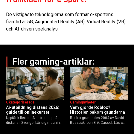
De viktigaste teknologierna som formar e-sportens
framtid är 5G, Augmented Reality (AR), Virtual Reality (VR)
och AI-driven spelanalys.
Fler gaming-artiklar:
Okategoriserade
Gamingnyheter
Ai-utbildning distans 2026:
Vem gjorde Roblox?
guide till onlinekurser
Historien bakom grundarna
Upptäck flexibel AI-utbildning på
Roblox grundades 2004 av David
distans i Sverige. Lär dig machine
Baszucki och Erik Cassel. Läs om
learning, etik och Python via KTH,
deras roller, historien från
Elements of AI och fler plattformar.
GoBlocks till 85 miljoner dagliga