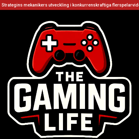
s mekanikers utveckling i konkurrenskraftiga flerspelarvideospel