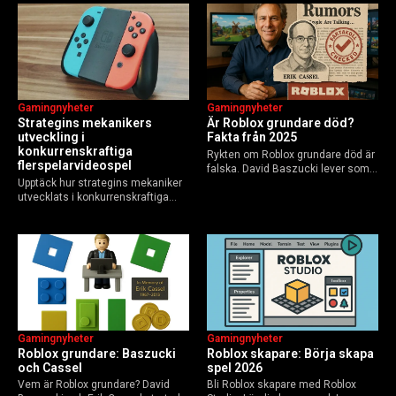
Guide för nybörjare och
användare 2025, och vad som
yrkesverksamma som vill bygga…
händer inför 2026.
Gamingnyheter
Gamingnyheter
Strategins mekanikers
Är Roblox grundare död?
utveckling i
Fakta från 2025
konkurrenskraftiga
Rykten om Roblox grundare död är
flerspelarvideospel
falska. David Baszucki lever som
Upptäck hur strategins mekaniker
VD, Erik Cassel dog 2013. Här är
utvecklats i konkurrenskraftiga
sanningen, faktakoll och Roblox
flerspelarspel – från klassiska RTS
framtid inför 2026 – med tips mot
till dagens dynamiska meta och
hoax.
AI-drivna innovationer.
Gamingnyheter
Gamingnyheter
Roblox grundare: Baszucki
Roblox skapare: Börja skapa
och Cassel
spel 2026
Vem är Roblox grundare? David
Bli Roblox skapare med Roblox