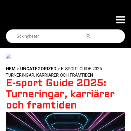
Sökknapp
Sök
efter:
HEM
>
UNCATEGORIZED
>
E-SPORT GUIDE 2025:
TURNERINGAR, KARRIÄRER OCH FRAMTIDEN
E-sport Guide 2025:
Turneringar, karriärer
och framtiden