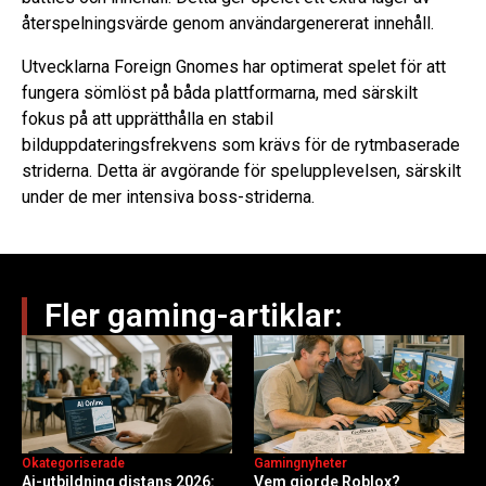
återspelningsvärde genom användargenererat innehåll.
Utvecklarna Foreign Gnomes har optimerat spelet för att
fungera sömlöst på båda plattformarna, med särskilt
fokus på att upprätthålla en stabil
bilduppdateringsfrekvens som krävs för de rytmbaserade
striderna. Detta är avgörande för spelupplevelsen, särskilt
under de mer intensiva boss-striderna.
Fler gaming-artiklar:
Okategoriserade
Gamingnyheter
Ai-utbildning distans 2026:
Vem gjorde Roblox?