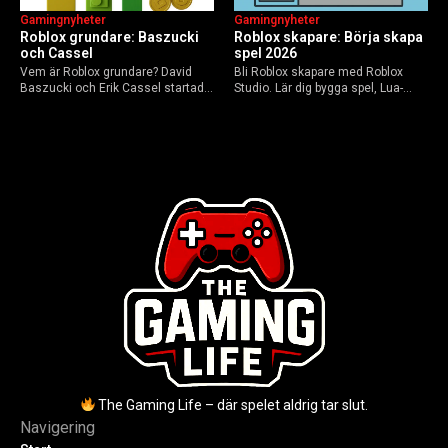
Gamingnyheter
Gamingnyheter
Roblox grundare: Baszucki
Roblox skapare: Börja skapa
och Cassel
spel 2026
Vem är Roblox grundare? David
Bli Roblox skapare med Roblox
Baszucki och Erik Cassel startade
Studio. Lär dig bygga spel, Lua-
2004. Baszucki leder som VD
scripta och tjäna Robux utan
2025, Cassel avled 2013. Historia,
kodkunskaper. Steg-för-steg-guide
rykten om död och aktuella
för nybörjare inför 2026-
utmaningar.
uppdateringar.
The Gaming Life – där spelet aldrig tar slut.
Navigering