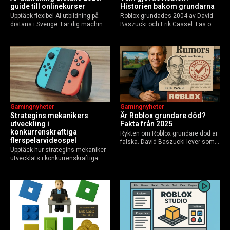
guide till onlinekurser
Historien bakom grundarna
Upptäck flexibel AI-utbildning på
Roblox grundades 2004 av David
distans i Sverige. Lär dig machine
Baszucki och Erik Cassel. Läs om
learning, etik och Python via KTH,
deras roller, historien från
Elements of AI och fler plattformar.
GoBlocks till 85 miljoner dagliga
Guide för nybörjare och
användare 2025, och vad som
yrkesverksamma som vill bygga…
händer inför 2026.
Gamingnyheter
Gamingnyheter
Strategins mekanikers
Är Roblox grundare död?
utveckling i
Fakta från 2025
konkurrenskraftiga
Rykten om Roblox grundare död är
flerspelarvideospel
falska. David Baszucki lever som
Upptäck hur strategins mekaniker
VD, Erik Cassel dog 2013. Här är
utvecklats i konkurrenskraftiga
sanningen, faktakoll och Roblox
flerspelarspel – från klassiska RTS
framtid inför 2026 – med tips mot
till dagens dynamiska meta och
hoax.
AI-drivna innovationer.