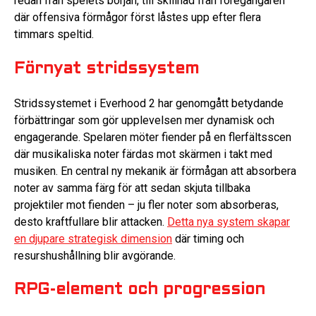
redan från spelets början, till skillnad från föregångaren
där offensiva förmågor först låstes upp efter flera
timmars speltid.
Förnyat stridssystem
Stridssystemet i Everhood 2 har genomgått betydande
förbättringar som gör upplevelsen mer dynamisk och
engagerande. Spelaren möter fiender på en flerfältsscen
där musikaliska noter färdas mot skärmen i takt med
musiken. En central ny mekanik är förmågan att absorbera
noter av samma färg för att sedan skjuta tillbaka
projektiler mot fienden – ju fler noter som absorberas,
desto kraftfullare blir attacken.
Detta nya system skapar
en djupare strategisk dimension
där timing och
resurshushållning blir avgörande.
RPG-element och progression