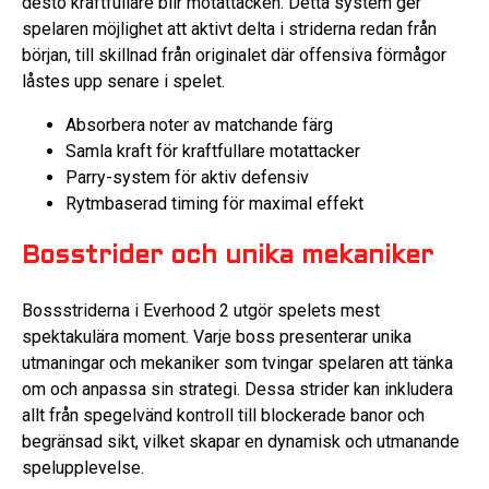
desto kraftfullare blir motattacken. Detta system ger
spelaren möjlighet att aktivt delta i striderna redan från
början, till skillnad från originalet där offensiva förmågor
låstes upp senare i spelet.
Absorbera noter av matchande färg
Samla kraft för kraftfullare motattacker
Parry-system för aktiv defensiv
Rytmbaserad timing för maximal effekt
Bosstrider och unika mekaniker
Bossstriderna i Everhood 2 utgör spelets mest
spektakulära moment. Varje boss presenterar unika
utmaningar och mekaniker som tvingar spelaren att tänka
om och anpassa sin strategi. Dessa strider kan inkludera
allt från spegelvänd kontroll till blockerade banor och
begränsad sikt, vilket skapar en dynamisk och utmanande
spelupplevelse.