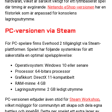
hårdvaran, vilket är särskilt viktigt för ett rytmbaserat spel
där timing är avgörande.
Nintendo eShop-versionen
har en
filstorlek som är anpassad för konsolens
lagringsutrymme.
PC-versionen via Steam
För PC-spelare finns Everhood 2 tillgängligt via Steam-
plattformen. Spelet har följande systemkrav för att
säkerställa en optimal spelupplevelse:
Operativsystem: Windows 10 eller senare
Processor: 64-bitars processor
Grafikkort: DirectX 11-kompatibelt
RAM-minne: 4 GB
Lagringsutrymme: 2 GB ledigt utrymme
PC-versionen erbjuder även stöd för
Steam Workshop
,
vilket möjliggör för communityn att skapa och dela egna
battles och innehåll. Detta ger spelet ett extra lager av