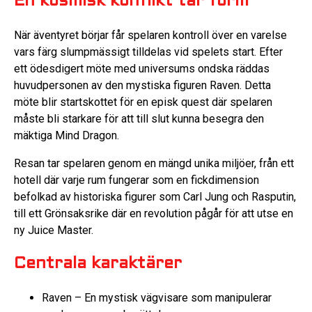
En kosmisk konflikt tar form
När äventyret börjar får spelaren kontroll över en varelse
vars färg slumpmässigt tilldelas vid spelets start. Efter
ett ödesdigert möte med universums ondska räddas
huvudpersonen av den mystiska figuren Raven. Detta
möte blir startskottet för en episk quest där spelaren
måste bli starkare för att till slut kunna besegra den
mäktiga Mind Dragon.
Resan tar spelaren genom en mängd unika miljöer, från ett
hotell där varje rum fungerar som en fickdimension
befolkad av historiska figurer som Carl Jung och Rasputin,
till ett Grönsaksrike där en revolution pågår för att utse en
ny Juice Master.
Centrala karaktärer
Raven – En mystisk vägvisare som manipulerar