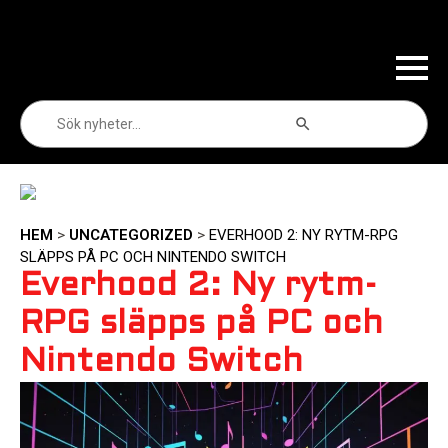
Sökknapp
Sök
efter:
HEM
>
UNCATEGORIZED
>
EVERHOOD 2: NY RYTM-RPG
SLÄPPS PÅ PC OCH NINTENDO SWITCH
Everhood 2: Ny rytm-
RPG släpps på PC och
Nintendo Switch