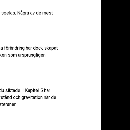
te spelas. Några av de mest
na förändring har dock skapat
iken som ursprungligen
u siktade. I Kapitel 5 har
vstånd och gravitation när de
eteraner.