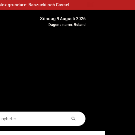
 Baszucki och Cassel
Roblox skapare: Börja sk
Söndag 9 Augusti 2026
Dagens namn: Roland
Sökknapp
k
er: