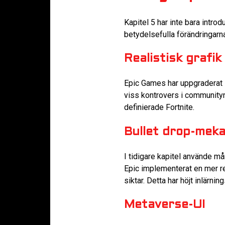
Kapitel 5 har inte bara intro
betydelsefulla förändringarna
Realistisk grafik
Epic Games har uppgraderat s
viss kontrovers i community
definierade Fortnite.
Bullet drop-meka
I tidigare kapitel använde må
Epic implementerat en mer rea
siktar. Detta har höjt inlärn
Metaverse-UI