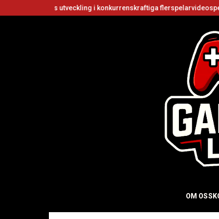
ers utveckling i konkurrenskraftiga flerspelarvideospel
Är Roblox 
OM OSS
K