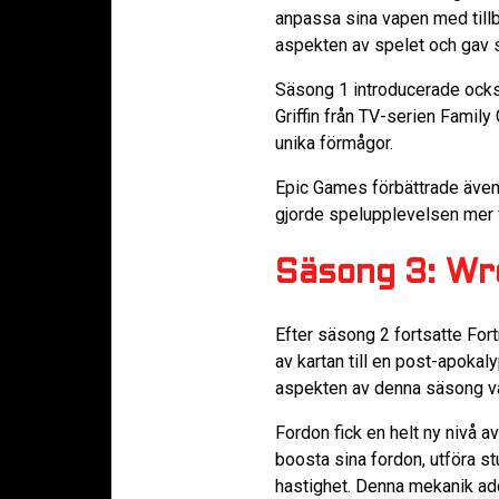
anpassa sina vapen med tillb
aspekten av spelet och gav sp
Säsong 1 introducerade ocks
Griffin från TV-serien Famil
unika förmågor.
Epic Games förbättrade även
gjorde spelupplevelsen mer f
Säsong 3: Wr
Efter säsong 2 fortsatte For
av kartan till en post-apoka
aspekten av denna säsong va
Fordon fick en helt ny nivå a
boosta sina fordon, utföra s
hastighet. Denna mekanik ad