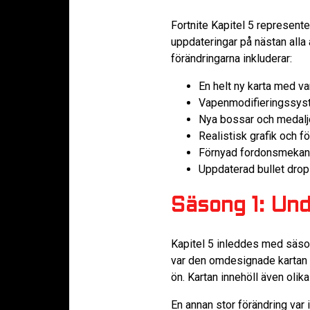
Fortnite Kapitel 5 represent
uppdateringar på nästan alla 
förändringarna inkluderar:
En helt ny karta med v
Vapenmodifieringssys
Nya bossar och medalj
Realistisk grafik och f
Förnyad fordonsmekan
Uppdaterad bullet drop
Säsong 1: Un
Kapitel 5 inleddes med säso
var den omdesignade kartan m
ön. Kartan innehöll även oli
En annan stor förändring var