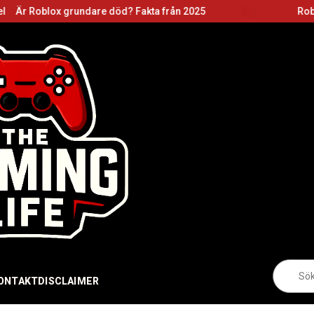
grundare död? Fakta från 2025
Roblox grundare:
Sö
eft
ONTAKT
DISCLAIMER