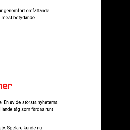
 har genomfört omfattande
 De mest betydande
ner
. En av de största nyheterna
ullande tåg som färdas runt
uty. Spelare kunde nu