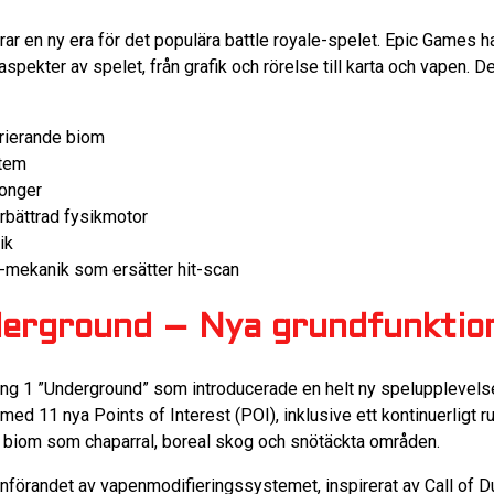
erar en ny era för det populära battle royale-spelet. Epic Games
aspekter av spelet, från grafik och rörelse till karta och vapen.
arierande biom
tem
onger
örbättrad fysikmotor
ik
-mekanik som ersätter hit-scan
derground – Nya grundfunktio
ng 1 ”Underground” som introducerade en helt ny spelupplevelse
ed 11 nya Points of Interest (POI), inklusive ett kontinuerligt r
ka biom som chaparral, boreal skog och snötäckta områden.
 införandet av vapenmodifieringssystemet, inspirerat av Call of D