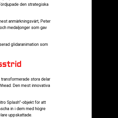
fördjupade den strategiska
mest anmärkningsvärt, Peter
en och medaljonger som gav
aserad glidaranimation som
sstrid
 transformerade stora delar
chhead. Den mest innovativa
tro Splash”-objekt för att
rascha in i dem med högre
lare uppskattade.