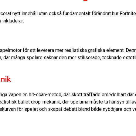
ducerat nytt innehåll utan också fundamentalt förändrat hur Fortni
 inkluderar:
pelmotor för att leverera mer realistiska grafiska element. Den
n, där många spelare saknar den mer stiliserade, tecknade estet
nik
nga vapen en hit-scan-metod, där skott träffade omedelbart där d
listisk bullet drop-mekanik, där spelarna måste ta hänsyn till a
ingskurvan för spelet och skapat debatt bland både nybörjare och v