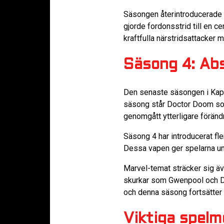
Säsongen återintroducerade o
gjorde fordonsstrid till en c
kraftfulla närstridsattacker 
Säsong 4: Ab
Den senaste säsongen i Kapit
säsong står Doctor Doom som 
genomgått ytterligare förändr
Säsong 4 har introducerat fl
Dessa vapen ger spelarna un
Marvel-temat sträcker sig även
skurkar som Gwenpool och Do
och denna säsong fortsätter 
Viktiga spelm