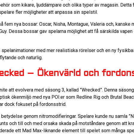
ehör som kikare, ljuddämpare och olika typer av magasin. Detta 
elare fler möjligheter att anpassa sin spelstil.
å fem nya bossar: Oscar, Nisha, Montague, Valeria och, kanske 
y Guy. Dessa bossar gav spelarna möjlighet att få särskilda vap
 spelanimationer med mer realistiska rörelser och en ny fysikb
lytande och naturlig.
ecked – Ökenvärld och fordon
tnite att evolvera med säsong 3, kallad ”Wrecked”. Denna säsong
lyptisk ökenmiljö med nya POI:er som Redline Rig och Brutal Bea
r dock fokuset på fordonsstrid.
v betydelse genom nitromodifieringar. Spelare kunde nu samla ”Ni
tunts och till och med orsaka skada på motståndare genom att k
derade ett Mad Max-liknande element till spelet som många spe