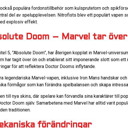
ckså populära fordonstillbehör som kulsprutetorn och spikförse
entral del av spelupplevelsen. Nitrofists blev ett populärt vapen s
med explosiv effekt.
solute Doom – Marvel tar över
el 5, ”Absolute Doom”, har återigen kopplat in Marvel-universumet
har tagit över ön och etablerat sitt imponerande slott som ett n
ingar för att reflektera Doctor Dooms inflytande.
era legendariska Marvel-vapen, inklusive Iron Mans handskar och
ika förmågor som kan förändra spelbalansen och skapa intressan
 till nya skins, där spelare kan förvandla sina karaktärer till po
ctor Doom själv. Samarbetena med Marvel har alltid varit populä
den traditionen.
ekaniska förändringar