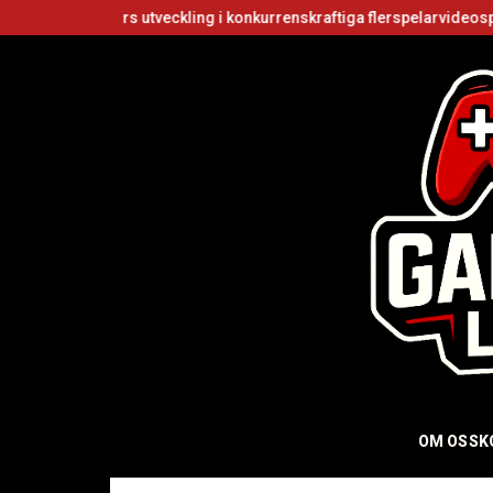
rs utveckling i konkurrenskraftiga flerspelarvideospel
Är Roblox g
OM OSS
K