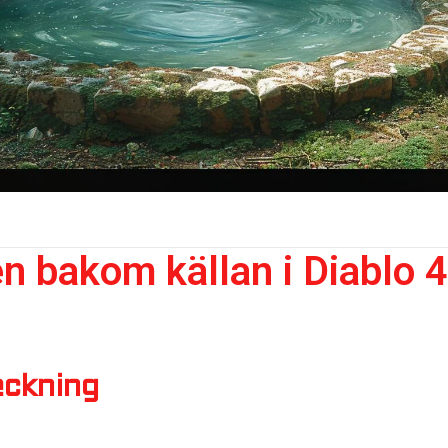
n bakom källan i Diablo 4
eckning