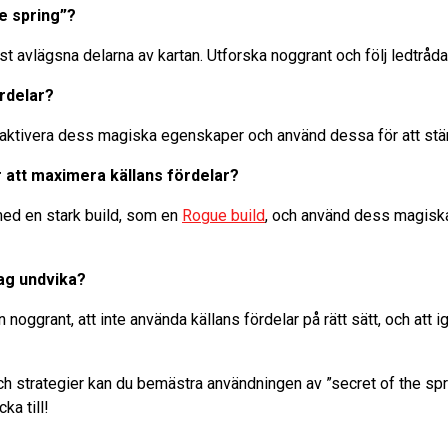
he spring”?
t avlägsna delarna av kartan. Utforska noggrant och följ ledtrådar 
ördelar?
t aktivera dess magiska egenskaper och använd dessa för att stär
ör att maximera källans fördelar?
med en stark build, som en
Rogue build
, och använd dess magiska
jag undvika?
n noggrant, att inte använda källans fördelar på rätt sätt, och att i
ch strategier kan du bemästra användningen av ”secret of the spri
ka till!