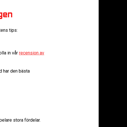
gen
tens tips:
lla in vår
recension av
id har den bästa
elare stora fördelar.