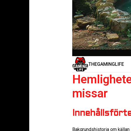
THEGAMINGLIFE
Hemlighete
missar
Innehållsfört
Bakgrundshistoria om källan