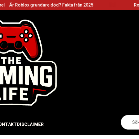
rundare död? Fakta från 2025
Roblox grundare: 
Sö
eft
ONTAKT
DISCLAIMER