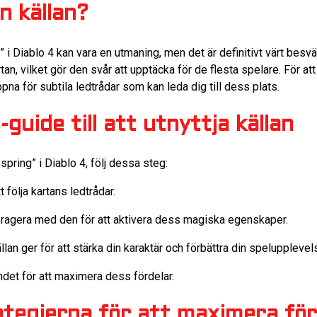
n källan?
g” i Diablo 4 kan vara en utmaning, men det är definitivt värt besv
an, vilket gör den svår att upptäcka för de flesta spelare. För att
na för subtila ledtrådar som kan leda dig till dess plats.
guide till att utnyttja källan
 spring” i Diablo 4, följ dessa steg:
 följa kartans ledtrådar.
interagera med den för att aktivera dess magiska egenskaper.
lan ger för att stärka din karaktär och förbättra din spelupplevel
undet för att maximera dess fördelar.
ategierna för att maximera fö