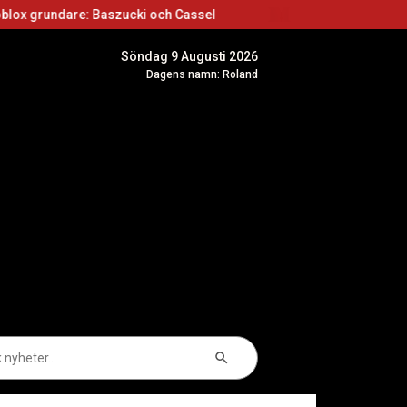
Baszucki och Cassel
Roblox skapare: Börja skap
Söndag 9 Augusti 2026
Dagens namn: Roland
Sökknapp
k
er: