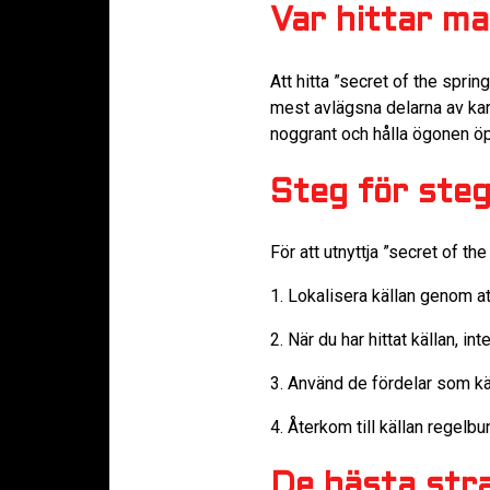
Var hittar ma
Att hitta ”secret of the sprin
mest avlägsna delarna av kart
noggrant och hålla ögonen öpp
Steg för steg-
För att utnyttja ”secret of the
1. Lokalisera källan genom att
2. När du har hittat källan, 
3. Använd de fördelar som käl
4. Återkom till källan regelb
De bästa str