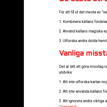
För att få ut det mesta av ”sec
1. Kombinera källans fördel
2. Använd källans magiska ege
3. Utforska andra dolda heml
Vanliga misst
Det är lätt att göra misstag n
undvika:
1. Att inte utforska kartan nog
2. Att inte använda källans för
3. Att ignorera andra viktiga
Overwatch
.