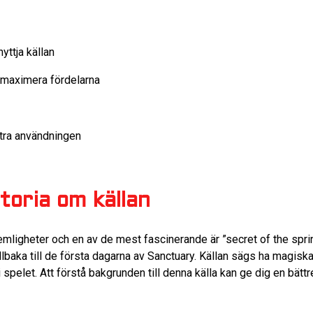
nyttja källan
t maximera fördelarna
stra användningen
oria om källan
emligheter och en av de mest fascinerande är ”secret of the sprin
llbaka till de första dagarna av Sanctuary. Källan sägs ha magi
i spelet. Att förstå bakgrunden till denna källa kan ge dig en bätt