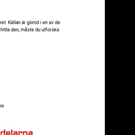
äret. Källan är gömd i en av de
 hitta den, måste du utforska
se.
rdelarna