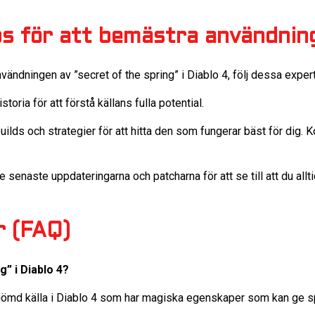
ps för att bemästra användnin
vändningen av ”secret of the spring” i Diablo 4, följ dessa exper
toria för att förstå källans fulla potential.
ilds och strategier för att hitta den som fungerar bäst för dig. Ko
 senaste uppdateringarna och patcharna för att se till att du allt
r (FAQ)
g” i Diablo 4?
 gömd källa i Diablo 4 som har magiska egenskaper som kan ge sp