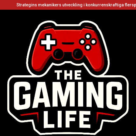
Strategins mekanikers utveckling i konkurrenskraftiga flerspelarvi