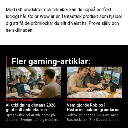
Med rätt produkter och tekniker kan du uppnå perfekt
lockigt hår. Color Wow är en fantastisk produkt som hjälper
dig att få de drömlockar du alltid velat ha. Prova själv och
se skillnaden!
Fler gaming-artiklar:
Okategoriserade
Gamingnyheter
Ai-utbildning distans 2026:
Vem gjorde Roblox?
guide till onlinekurser
Historien bakom grundarna
Upptäck flexibel AI-utbildning på
Roblox grundades 2004 av David
distans i Sverige. Lär dig machine
Baszucki och Erik Cassel. Läs om
learning, etik och Python via KTH,
deras roller, historien från