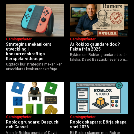
Elements of AI och fler plattformar.
GoBlocks till 85 miljoner dagliga
Guide för nybörjare och
användare 2025, och vad som
yrkesverksamma som vill bygga…
händer inför 2026.
Gamingnyheter
Gamingnyheter
Strategins mekanikers
Är Roblox grundare död?
utveckling i
Fakta från 2025
konkurrenskraftiga
Rykten om Roblox grundare död är
flerspelarvideospel
falska. David Baszucki lever som
Upptäck hur strategins mekaniker
VD, Erik Cassel dog 2013. Här är
utvecklats i konkurrenskraftiga
sanningen, faktakoll och Roblox
flerspelarspel – från klassiska RTS
framtid inför 2026 – med tips mot
till dagens dynamiska meta och
hoax.
AI-drivna innovationer.
Gamingnyheter
Gamingnyheter
Roblox grundare: Baszucki
Roblox skapare: Börja skapa
och Cassel
spel 2026
Vem är Roblox grundare? David
Bli Roblox skapare med Roblox