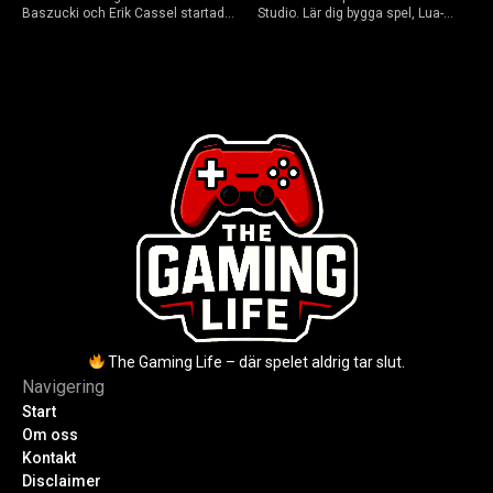
Baszucki och Erik Cassel startade
Studio. Lär dig bygga spel, Lua-
2004. Baszucki leder som VD
scripta och tjäna Robux utan
2025, Cassel avled 2013. Historia,
kodkunskaper. Steg-för-steg-guide
rykten om död och aktuella
för nybörjare inför 2026-
utmaningar.
uppdateringar.
The Gaming Life – där spelet aldrig tar slut.
Navigering
Start
Om oss
Kontakt
Disclaimer