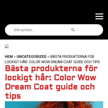
Sökknapp
Sök
efter:
HEM
>
UNCATEGORIZED
>
BÄSTA PRODUKTERNA FÖR
LOCKIGT HÅR: COLOR WOW DREAM COAT GUIDE OCH TIPS
Bästa produkterna för
lockigt hår: Color Wow
Dream Coat guide och
tips