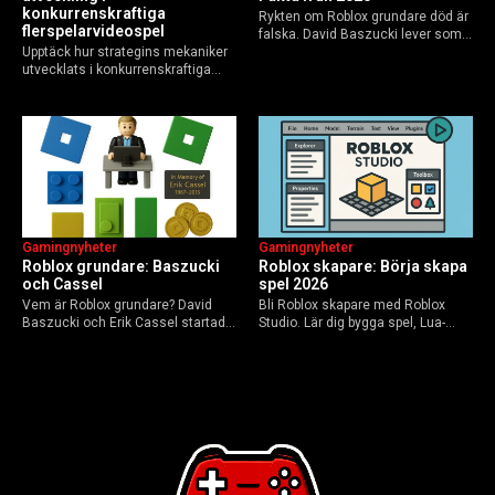
konkurrenskraftiga
Rykten om Roblox grundare död är
flerspelarvideospel
falska. David Baszucki lever som
Upptäck hur strategins mekaniker
VD, Erik Cassel dog 2013. Här är
utvecklats i konkurrenskraftiga
sanningen, faktakoll och Roblox
flerspelarspel – från klassiska RTS
framtid inför 2026 – med tips mot
till dagens dynamiska meta och
hoax.
AI-drivna innovationer.
Gamingnyheter
Gamingnyheter
Roblox grundare: Baszucki
Roblox skapare: Börja skapa
och Cassel
spel 2026
Vem är Roblox grundare? David
Bli Roblox skapare med Roblox
Baszucki och Erik Cassel startade
Studio. Lär dig bygga spel, Lua-
2004. Baszucki leder som VD
scripta och tjäna Robux utan
2025, Cassel avled 2013. Historia,
kodkunskaper. Steg-för-steg-guide
rykten om död och aktuella
för nybörjare inför 2026-
utmaningar.
uppdateringar.