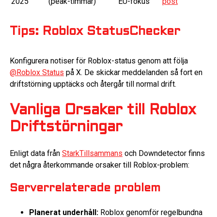
2025
(peak-timmar)
EU-fokus
post
Tips: Roblox StatusChecker
Konfigurera notiser för Roblox-status genom att följa
@Roblox Status
på X. De skickar meddelanden så fort en
driftstörning upptäcks och återgår till normal drift.
Vanliga Orsaker till Roblox
Driftstörningar
Enligt data från
StarkTillsammans
och Downdetector finns
det några återkommande orsaker till Roblox-problem:
Serverrelaterade problem
Planerat underhåll:
Roblox genomför regelbundna