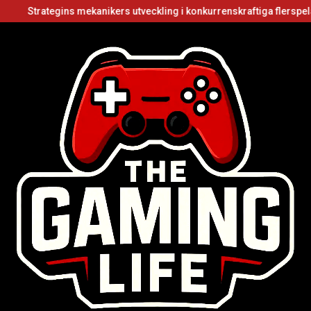
egins mekanikers utveckling i konkurrenskraftiga flerspelarvideospe