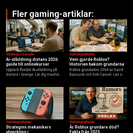
Fler gaming-artiklar:
Okategoriserade
Gamingnyheter
Ai-utbildning distans 2026:
Vem gjorde Roblox?
guide till onlinekurser
Historien bakom grundarna
Upptäck flexibel AI-utbildning på
Roblox grundades 2004 av David
distans i Sverige. Lär dig machine
Baszucki och Erik Cassel. Läs om
learning, etik och Python via KTH,
deras roller, historien från
Elements of AI och fler plattformar.
GoBlocks till 85 miljoner dagliga
Guide för nybörjare och
användare 2025, och vad som
yrkesverksamma som vill bygga…
händer inför 2026.
Gamingnyheter
Gamingnyheter
Strategins mekanikers
Är Roblox grundare död?
utveckling i
Fakta från 2025