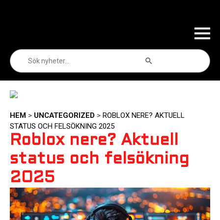
Sökknapp
Sök
efter:
HEM
>
UNCATEGORIZED
>
ROBLOX NERE? AKTUELL
STATUS OCH FELSÖKNING 2025
Roblox nere? Aktuell
status och felsökning
2025