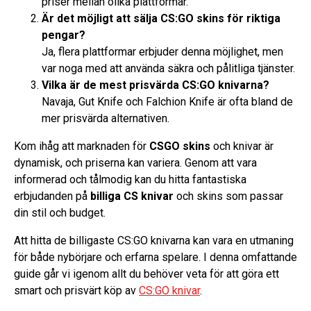
priser mellan olika plattformar.
Är det möjligt att sälja CS:GO skins för riktiga
pengar?
Ja, flera plattformar erbjuder denna möjlighet, men
var noga med att använda säkra och pålitliga tjänster.
Vilka är de mest prisvärda CS:GO knivarna?
Navaja, Gut Knife och Falchion Knife är ofta bland de
mer prisvärda alternativen.
Kom ihåg att marknaden för
CSGO skins
och knivar är
dynamisk, och priserna kan variera. Genom att vara
informerad och tålmodig kan du hitta fantastiska
erbjudanden på
billiga CS knivar
och skins som passar
din stil och budget.
Att hitta de billigaste CS:GO knivarna kan vara en utmaning
för både nybörjare och erfarna spelare. I denna omfattande
guide går vi igenom allt du behöver veta för att göra ett
smart och prisvärt köp av
CS:GO knivar
.