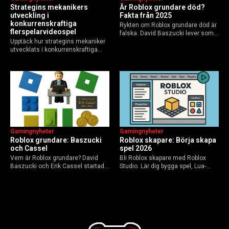
Strategins mekanikers
Är Roblox grundare död?
utveckling i
Fakta från 2025
konkurrenskraftiga
Rykten om Roblox grundare död är
flerspelarvideospel
falska. David Baszucki lever som
Upptäck hur strategins mekaniker
VD, Erik Cassel dog 2013. Här är
utvecklats i konkurrenskraftiga
sanningen, faktakoll och Roblox
flerspelarspel – från klassiska RTS
framtid inför 2026 – med tips mot
till dagens dynamiska meta och
hoax.
AI-drivna innovationer.
Gamingnyheter
Gamingnyheter
Roblox grundare: Baszucki
Roblox skapare: Börja skapa
och Cassel
spel 2026
Vem är Roblox grundare? David
Bli Roblox skapare med Roblox
Baszucki och Erik Cassel startade
Studio. Lär dig bygga spel, Lua-
2004. Baszucki leder som VD
scripta och tjäna Robux utan
2025, Cassel avled 2013. Historia,
kodkunskaper. Steg-för-steg-guide
rykten om död och aktuella
för nybörjare inför 2026-
utmaningar.
uppdateringar.