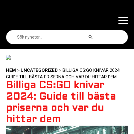
Sökknapp
Sök
efter:
HEM
>
UNCATEGORIZED
>
BILLIGA CS:GO KNIVAR 2024:
GUIDE TILL BÄSTA PRISERNA OCH VAR DU HITTAR DEM
Billiga CS:GO knivar
2024: Guide till bästa
priserna och var du
hittar dem