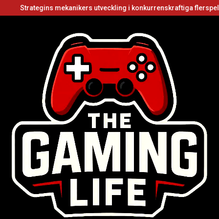
rategins mekanikers utveckling i konkurrenskraftiga flerspelarvideos