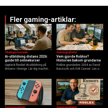
Fler gaming-artiklar:
Okategoriserade
Gamingnyheter
Ai-utbildning distans 2026:
Vem gjorde Roblox?
guide till onlinekurser
Historien bakom grundarna
Upptäck flexibel AI-utbildning på
Roblox grundades 2004 av David
distans i Sverige. Lär dig machine
Baszucki och Erik Cassel. Läs om
learning, etik och Python via KTH,
deras roller, historien från
Elements of AI och fler plattformar.
GoBlocks till 85 miljoner dagliga
Guide för nybörjare och
användare 2025, och vad som
yrkesverksamma som vill bygga…
händer inför 2026.
Gamingnyheter
Gamingnyheter