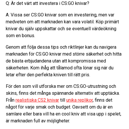
Q: Är det värt att investera i CS:GO knivar?
A: Vissa ser CS:GO knivar som en investering, men var
medveten om att marknaden kan vara volatil. Köp primärt
knivar du själv uppskattar och se eventuell värdeökning
som en bonus.
Genom att följa dessa tips och riktlinjer kan du navigera
marknaden för CS:GO knivar med större säkerhet och hitta
de bästa erbjudandena utan att kompromissa med
säkerheten. Kom ihåg att tålamod ofta lönar sig när du
letar efter den perfekta kniven till rätt pris.
För den som vill utforska mer om CS:GO-utrustning och
skins, finns det många spännande alternativ att upptäcka.
Från
realistiska CS2 knivar
till
unika replikor
, finns det
något för varje smak och budget. Oavsett om du är en
samlare eller bara vill ha en cool kniv att visa upp i spelet,
är marknaden full av möjligheter.