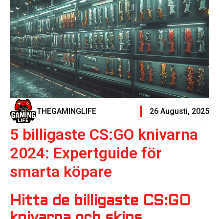
THEGAMINGLIFE
26 Augusti, 2025
5 billigaste CS:GO knivarna
2024: Expertguide för
smarta köpare
Hitta de billigaste CS:GO
knivarna och skins