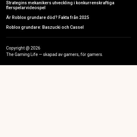
Strategins mekanikers utveckling i konkurrenskraftiga
flerspelarvideospel
Är Roblox grundare död? Fakta från 2025
Roblox grundare: Baszucki och Cassel
Copyright @ 2026
The Gaming Life — skapad av gamers, för gamers.