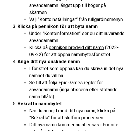
användarnamn längst upp till höger på
skärmen.
Välj ”Kontoinställningar” från rullgardinsmenyn.
Klicka på pennikon för att byta namn
Under ”Kontoinformation” ser du ditt nuvarande
användarnamn.
Klicka på
pennikon bredvid ditt namn
(2023-
09-22) för att öppna namnbytesfönstret.
Ange ditt nya önskade namn
I fönstret som öppnas kan du skriva in det nya
namnet du vill ha.
Se till att följa Epic Games regler för
användarnamn (inga obscena eller stötande
namn tillåts).
Bekräfta namnbytet
När du är nöjd med ditt nya namn, klicka på
”Bekräfta” för att slutföra processen.
Ditt nya namn kommer nu att visas i Fortnite