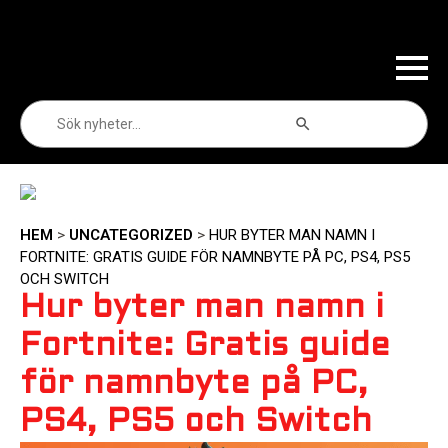
Sökknapp
Sök
efter:
HEM
>
UNCATEGORIZED
>
HUR BYTER MAN NAMN I
FORTNITE: GRATIS GUIDE FÖR NAMNBYTE PÅ PC, PS4, PS5
OCH SWITCH
Hur byter man namn i
Fortnite: Gratis guide
för namnbyte på PC,
PS4, PS5 och Switch