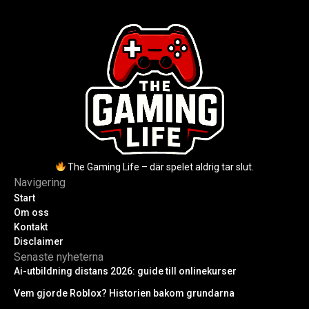
The Gaming Life – där spelet aldrig tar slut.
Navigering
Start
Om oss
Kontakt
Disclaimer
Senaste nyheterna
Ai-utbildning distans 2026: guide till onlinekurser
Vem gjorde Roblox? Historien bakom grundarna