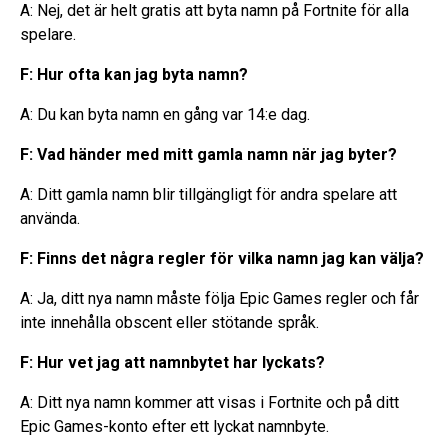
A: Nej, det är helt gratis att byta namn på Fortnite för alla
spelare.
F: Hur ofta kan jag byta namn?
A: Du kan byta namn en gång var 14:e dag.
F: Vad händer med mitt gamla namn när jag byter?
A: Ditt gamla namn blir tillgängligt för andra spelare att
använda.
F: Finns det några regler för vilka namn jag kan välja?
A: Ja, ditt nya namn måste följa Epic Games regler och får
inte innehålla obscent eller stötande språk.
F: Hur vet jag att namnbytet har lyckats?
A: Ditt nya namn kommer att visas i Fortnite och på ditt
Epic Games-konto efter ett lyckat namnbyte.