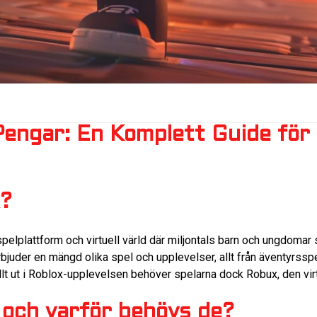
engar: En Komplett Guide för 
x?
pelplattform och virtuell värld där miljontals barn och ungdomar 
juder en mängd olika spel och upplevelser, allt från äventyrsspel
fullt ut i Roblox-upplevelsen behöver spelarna dock Robux, den virt
 och varför behövs de?