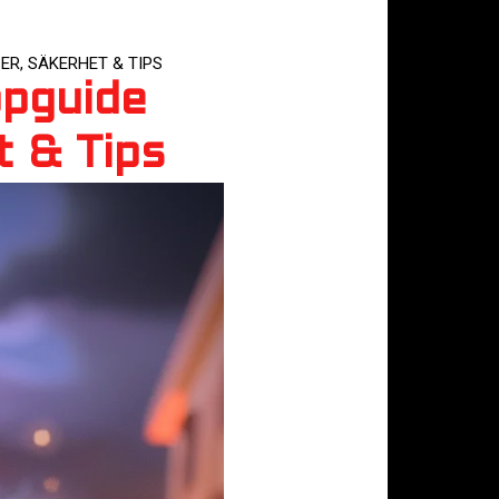
ER, SÄKERHET & TIPS
öpguide
t & Tips