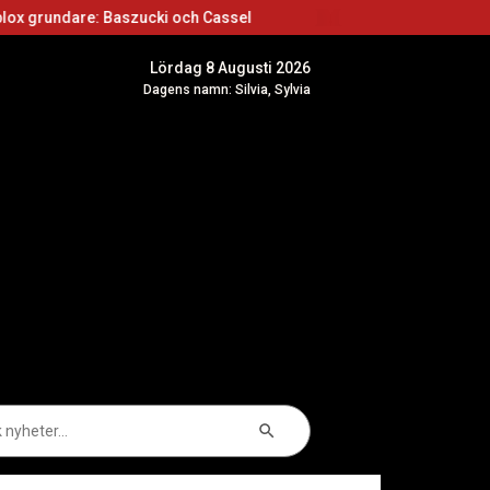
ucki och Cassel
Roblox skapare: Börja skapa sp
Lördag 8 Augusti 2026
Dagens namn: Silvia, Sylvia
Sökknapp
k
er: