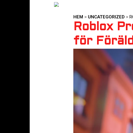
HEM
>
UNCATEGORIZED
>
R
Roblox Pr
för Föräl