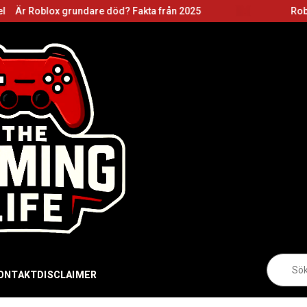
are död? Fakta från 2025
Roblox grundare: Basz
Sö
eft
ONTAKT
DISCLAIMER