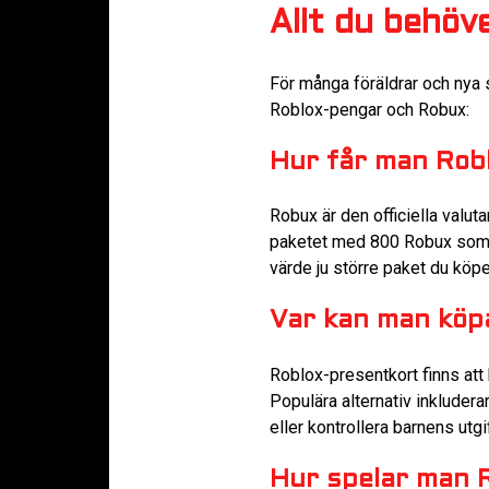
Allt du behö
För många föräldrar och nya s
Roblox-pengar och Robux:
Hur får man Rob
Robux är den officiella valuta
paketet med 800 Robux som ko
värde ju större paket du köpe
Var kan man köp
Roblox-presentkort finns att 
Populära alternativ inkludera
eller kontrollera barnens utgif
Hur spelar man R