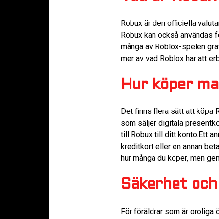
Robux är den officiella valuta
Robux kan också användas för 
många av Roblox-spelen grati
mer av vad Roblox har att erb
Hur köper ma
Det finns flera sätt att köpa
som säljer digitala presentk
till Robux till ditt konto.Et
kreditkort eller en annan be
hur många du köper, men gener
Säkerhet och 
För föräldrar som är oroliga 