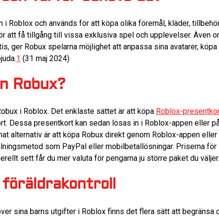
n i Roblox och används för att köpa olika föremål, kläder, tillbehö
att få tillgång till vissa exklusiva spel och upplevelser. Även om
s, ger Robux spelarna möjlighet att anpassa sina avatarer, köpa 
juda.
1
(31 maj 2024)
n Robux?
 Robux i Roblox. Det enklaste sättet är att köpa
Roblox-presentkor
ort. Dessa presentkort kan sedan lösas in i Roblox-appen eller p
t annat alternativ är att köpa Robux direkt genom Roblox-appen ell
talningsmetod som PayPal eller mobilbetallösningar. Priserna fö
ellt sett får du mer valuta för pengarna ju större paket du väljer
föräldrakontroll
över sina barns utgifter i Roblox finns det flera sätt att begräns