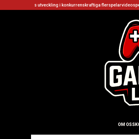
veckling i konkurrenskraftiga flerspelarvideospel
Är Roblox grund
OM OSS
K