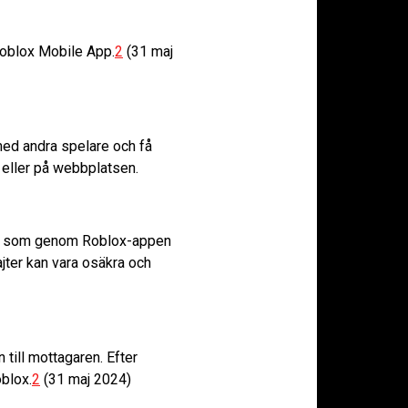
Roblox Mobile App.
2
(31 maj
 med andra spelare och få
n eller på webbplatsen.
bux, som genom Roblox-appen
ajter kan vara osäkra och
till mottagaren. Efter
blox.
2
(31 maj 2024)