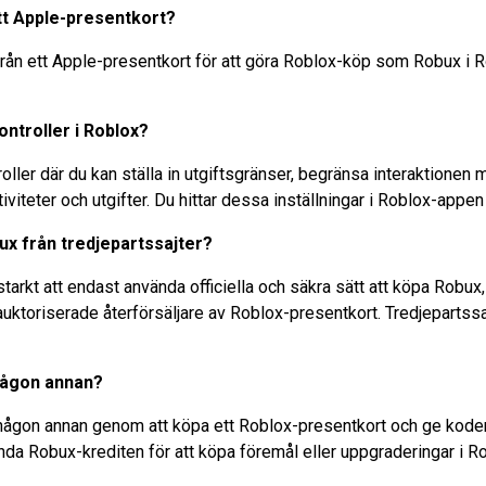
tt Apple-presentkort?
från ett Apple-presentkort för att göra Roblox-köp som Robux i 
kontroller i Roblox?
oller där du kan ställa in utgiftsgränser, begränsa interaktionen
tiviteter och utgifter. Du hittar dessa inställningar i Roblox-appe
ux från tredjepartssajter?
tarkt att endast använda officiella och säkra sätt att köpa Ro
auktoriserade återförsäljare av Roblox-presentkort. Tredjepartss
 någon annan?
l någon annan genom att köpa ett Roblox-presentkort och ge koden 
da Robux-krediten för att köpa föremål eller uppgraderingar i Ro