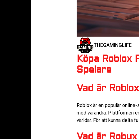
THEGAMINGLIFE
Köpa Roblox P
Spelare
Vad är Roblo
Roblox är en populär online-s
med varandra. Plattformen erb
världar. För att kunna delta 
Vad är Robux