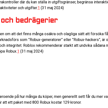
rakontroller där du kan ställa in utgiftsgränser, begränsa intera
aktiviteter och utgifter.
1
(31 maj 2024)
 och bedrägerier
ten om att det finns många osäkra och olagliga sätt att försöka få
knadsförs som ”Robux-generatorer” eller ”Robux-hackers”, är o
 och integritet. Roblox rekommenderar starkt att undvika sådan
köpa Robux.
1
(31 maj 2024)
beroende på hur många du köper, men generellt sett får du mer val
är att ett paket med 800 Robux kostar 129 kronor.