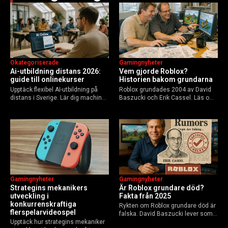
Okategoriserade
Gamingnyheter
Ai-utbildning distans 2026:
Vem gjorde Roblox?
guide till onlinekurser
Historien bakom grundarna
Upptäck flexibel AI-utbildning på
Roblox grundades 2004 av David
distans i Sverige. Lär dig machine
Baszucki och Erik Cassel. Läs om
learning, etik och Python via KTH,
deras roller, historien från
Elements of AI och fler plattformar.
GoBlocks till 85 miljoner dagliga
Guide för nybörjare och
användare 2025, och vad som
yrkesverksamma som vill bygga…
händer inför 2026.
Gamingnyheter
Gamingnyheter
Strategins mekanikers
Är Roblox grundare död?
utveckling i
Fakta från 2025
konkurrenskraftiga
Rykten om Roblox grundare död är
flerspelarvideospel
falska. David Baszucki lever som
Upptäck hur strategins mekaniker
VD, Erik Cassel dog 2013. Här är