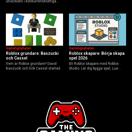
utvecklats i konkurrenskraftiga
sanningen, faktakoll och Roblox
flerspelarspel – från klassiska RTS
framtid inför 2026 – med tips mot
till dagens dynamiska meta och
hoax.
AI-drivna innovationer.
Gamingnyheter
Gamingnyheter
Roblox grundare: Baszucki
Roblox skapare: Börja skapa
och Cassel
spel 2026
Vem är Roblox grundare? David
Bli Roblox skapare med Roblox
Baszucki och Erik Cassel startade
Studio. Lär dig bygga spel, Lua-
2004. Baszucki leder som VD
scripta och tjäna Robux utan
2025, Cassel avled 2013. Historia,
kodkunskaper. Steg-för-steg-guide
rykten om död och aktuella
för nybörjare inför 2026-
utmaningar.
uppdateringar.