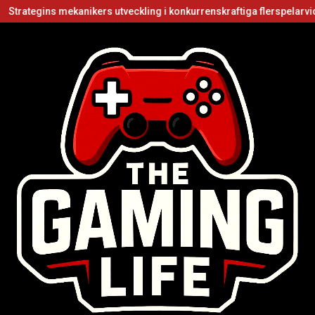
mekanikers utveckling i konkurrenskraftiga flerspelarvideospel