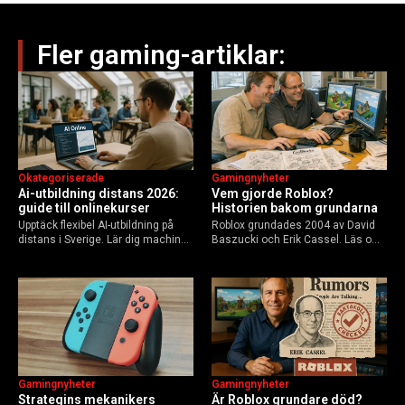
Fler gaming-artiklar:
Okategoriserade
Gamingnyheter
Ai-utbildning distans 2026:
Vem gjorde Roblox?
guide till onlinekurser
Historien bakom grundarna
Upptäck flexibel AI-utbildning på
Roblox grundades 2004 av David
distans i Sverige. Lär dig machine
Baszucki och Erik Cassel. Läs om
learning, etik och Python via KTH,
deras roller, historien från
Elements of AI och fler plattformar.
GoBlocks till 85 miljoner dagliga
Guide för nybörjare och
användare 2025, och vad som
yrkesverksamma som vill bygga…
händer inför 2026.
Gamingnyheter
Gamingnyheter
Strategins mekanikers
Är Roblox grundare död?