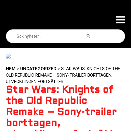
Sökknapp
Sök
efter:
HEM
>
UNCATEGORIZED
>
STAR WARS: KNIGHTS OF THE
OLD REPUBLIC REMAKE – SONY-TRAILER BORTTAGEN,
UTVECKLINGEN FORTSÄTTER
Star Wars: Knights of
the Old Republic
Remake – Sony-trailer
borttagen,