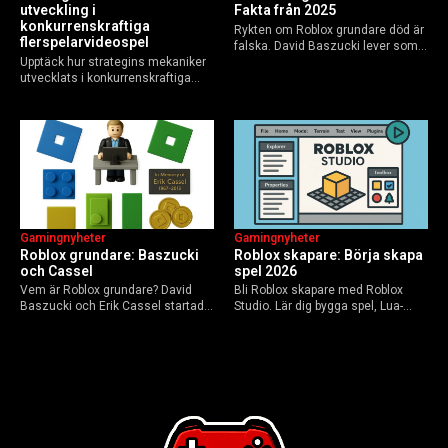
utveckling i
Fakta från 2025
konkurrenskraftiga
Rykten om Roblox grundare död är
flerspelarvideospel
falska. David Baszucki lever som
Upptäck hur strategins mekaniker
VD, Erik Cassel dog 2013. Här är
utvecklats i konkurrenskraftiga
sanningen, faktakoll och Roblox
flerspelarspel – från klassiska RTS
framtid inför 2026 – med tips mot
till dagens dynamiska meta och
hoax.
AI-drivna innovationer.
Gamingnyheter
Gamingnyheter
Roblox grundare: Baszucki
Roblox skapare: Börja skapa
och Cassel
spel 2026
Vem är Roblox grundare? David
Bli Roblox skapare med Roblox
Baszucki och Erik Cassel startade
Studio. Lär dig bygga spel, Lua-
2004. Baszucki leder som VD
scripta och tjäna Robux utan
2025, Cassel avled 2013. Historia,
kodkunskaper. Steg-för-steg-guide
rykten om död och aktuella
för nybörjare inför 2026-
utmaningar.
uppdateringar.