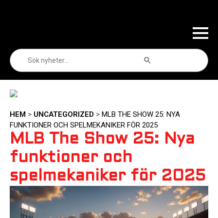
Sökknapp
Sök
efter:
HEM
>
UNCATEGORIZED
>
MLB THE SHOW 25: NYA
FUNKTIONER OCH SPELMEKANIKER FÖR 2025
MLB The Show 25: Nya
funktioner och
spelmekaniker för 2025