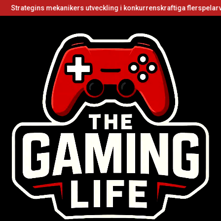
s mekanikers utveckling i konkurrenskraftiga flerspelarvideospel