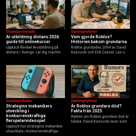
Okategoriserade
Gamingnyheter
Ai-utbildning distans 2026:
Vem gjorde Roblox?
guide till onlinekurser
Historien bakom grundarna
Upptäck flexibel AI-utbildning på
Roblox grundades 2004 av David
distans i Sverige. Lär dig machine
Baszucki och Erik Cassel. Läs om
learning, etik och Python via KTH,
deras roller, historien från
Elements of AI och fler plattformar.
GoBlocks till 85 miljoner dagliga
Guide för nybörjare och
användare 2025, och vad som
yrkesverksamma som vill bygga…
händer inför 2026.
Gamingnyheter
Gamingnyheter
Strategins mekanikers
Är Roblox grundare död?
utveckling i
Fakta från 2025
konkurrenskraftiga
Rykten om Roblox grundare död är
flerspelarvideospel
falska. David Baszucki lever som
Upptäck hur strategins mekaniker
VD, Erik Cassel dog 2013. Här är
utvecklats i konkurrenskraftiga
sanningen, faktakoll och Roblox