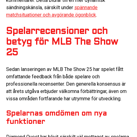
kommentarer. Detta bidrar till en mer dynamisk
sändningskänsla, särskilt under
spännande
matchsituationer och avgörande ögonblick
.
Spelarrecensioner och
betyg för MLB The Show
25
Sedan lanseringen av MLB The Show 25 har spelet fått
omfattande feedback från både spelare och
professionella recensenter. Den generella konsensus är
att årets utgåva erbjuder välkomna förbättringar, även om
vissa områden fortfarande har utrymme för utveckling.
Spelarnas omdömen om nya
funktioner
Diamond Quest har blivit särskilt väl mottaget av spelarna,