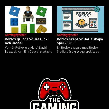
flerspelarspel – från klassiska RTS
framtid inför 2026 – med tips mot
till dagens dynamiska meta och
hoax.
AI-drivna innovationer.
Gamingnyheter
Gamingnyheter
Roblox grundare: Baszucki
Roblox skapare: Börja skapa
och Cassel
spel 2026
Vem är Roblox grundare? David
Bli Roblox skapare med Roblox
Baszucki och Erik Cassel startade
Studio. Lär dig bygga spel, Lua-
2004. Baszucki leder som VD
scripta och tjäna Robux utan
2025, Cassel avled 2013. Historia,
kodkunskaper. Steg-för-steg-guide
rykten om död och aktuella
för nybörjare inför 2026-
utmaningar.
uppdateringar.