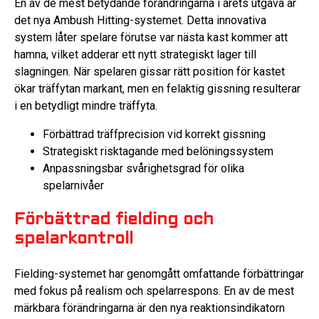
En av de mest betydande förändringarna i årets utgåva är
det nya Ambush Hitting-systemet. Detta innovativa
system låter spelare förutse var nästa kast kommer att
hamna, vilket adderar ett nytt strategiskt lager till
slagningen. När spelaren gissar rätt position för kastet
ökar träffytan markant, men en felaktig gissning resulterar
i en betydligt mindre träffyta.
Förbättrad träffprecision vid korrekt gissning
Strategiskt risktagande med belöningssystem
Anpassningsbar svårighetsgrad för olika
spelarnivåer
Förbättrad fielding och
spelarkontroll
Fielding-systemet har genomgått omfattande förbättringar
med fokus på realism och spelarrespons. En av de mest
märkbara förändringarna är den nya reaktionsindikatorn