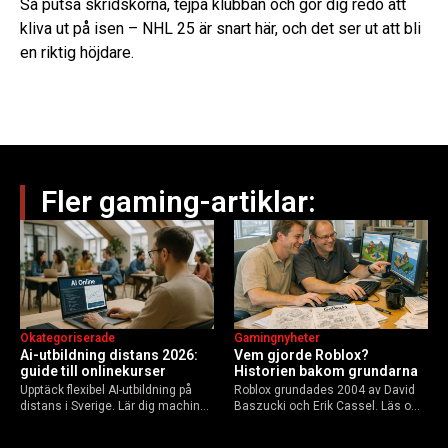
Så putsa skridskorna, tejpa klubban och gör dig redo att
kliva ut på isen – NHL 25 är snart här, och det ser ut att bli
en riktig höjdare.
Fler gaming-artiklar:
Okategoriserade
Gamingnyheter
Ai-utbildning distans 2026:
Vem gjorde Roblox?
guide till onlinekurser
Historien bakom grundarna
Upptäck flexibel AI-utbildning på
Roblox grundades 2004 av David
distans i Sverige. Lär dig machine
Baszucki och Erik Cassel. Läs om
learning, etik och Python via KTH,
deras roller, historien från
Elements of AI och fler plattformar.
GoBlocks till 85 miljoner dagliga