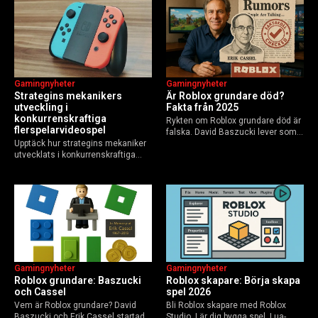
Guide för nybörjare och
användare 2025, och vad som
yrkesverksamma som vill bygga…
händer inför 2026.
Gamingnyheter
Gamingnyheter
Strategins mekanikers
Är Roblox grundare död?
utveckling i
Fakta från 2025
konkurrenskraftiga
Rykten om Roblox grundare död är
flerspelarvideospel
falska. David Baszucki lever som
Upptäck hur strategins mekaniker
VD, Erik Cassel dog 2013. Här är
utvecklats i konkurrenskraftiga
sanningen, faktakoll och Roblox
flerspelarspel – från klassiska RTS
framtid inför 2026 – med tips mot
till dagens dynamiska meta och
hoax.
AI-drivna innovationer.
Gamingnyheter
Gamingnyheter
Roblox grundare: Baszucki
Roblox skapare: Börja skapa
och Cassel
spel 2026
Vem är Roblox grundare? David
Bli Roblox skapare med Roblox
Baszucki och Erik Cassel startade
Studio. Lär dig bygga spel, Lua-