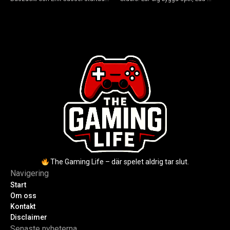
2004. Baszucki leder som VD
scripta och tjäna Robux utan
2025, Cassel avled 2013. Historia,
kodkunskaper. Steg-för-steg-guide
rykten om död och aktuella
för nybörjare inför 2026-
utmaningar.
uppdateringar.
The Gaming Life – där spelet aldrig tar slut.
Navigering
Start
Om oss
Kontakt
Disclaimer
Senaste nyheterna