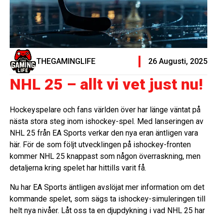
THEGAMINGLIFE
26 Augusti, 2025
NHL 25 – allt vi vet just nu!
Hockeyspelare och fans världen över har länge väntat på
nästa stora steg inom ishockey-spel. Med lanseringen av
NHL 25 från EA Sports verkar den nya eran äntligen vara
här. För de som följt utvecklingen på ishockey-fronten
kommer NHL 25 knappast som någon överraskning, men
detaljerna kring spelet har hittills varit få.
Nu har EA Sports äntligen avslöjat mer information om det
kommande spelet, som sägs ta ishockey-simuleringen till
helt nya nivåer. Låt oss ta en djupdykning i vad NHL 25 har