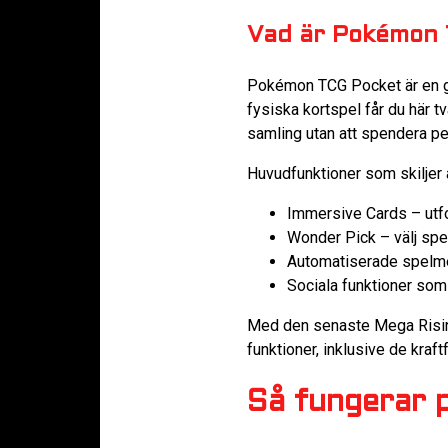
Vad är Pokémon
Pokémon TCG Pocket är en gra
fysiska kortspel får du här t
samling utan att spendera pe
Huvudfunktioner som skiljer a
Immersive Cards – utfor
Wonder Pick – välj spec
Automatiserade spelme
Sociala funktioner som
Med den senaste Mega Rising
funktioner, inklusive de kra
Så fungerar 