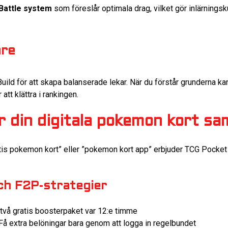
Battle system
som föreslår optimala drag, vilket gör inlärningsk
are
ild för att skapa balanserade lekar. När du förstår grunderna kan
att klättra i rankingen.
 din digitala pokemon kort sa
tis pokemon kort” eller ”pokemon kort app” erbjuder TCG Pocket fl
och F2P-strategier
vå gratis boosterpaket var 12:e timme
Få extra belöningar bara genom att logga in regelbundet