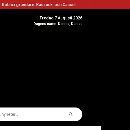
dare: Baszucki och Cassel
Roblox skapare: Bör
Fredag 7 Augusti 2026
Dagens namn: Dennis, Denise
Sökknapp
k
er: