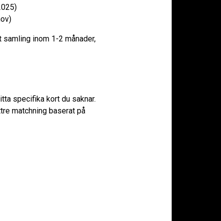
2025)
nov)
t samling inom 1-2 månader,
tta specifika kort du saknar.
ättre matchning baserat på