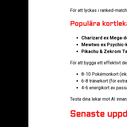
För att lyckas i ranked-match
Populära kortle
Charizard ex Mega-d
Mewtwo ex Psychic-k
Pikachu & Zekrom T
För att bygga ett effektivt de
8-10 Pokémonkort (inkl
6-8 tränarkort (för ext
4-6 energikort av pass
Testa dina lekar mot AI innan 
Senaste uppd