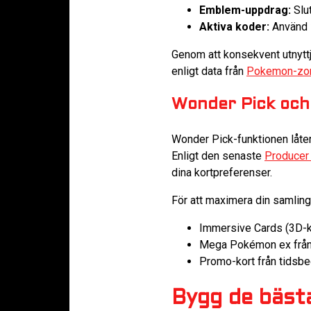
Emblem-uppdrag:
Slu
Aktiva koder:
Använd ”
Genom att konsekvent utnytt
enligt data från
Pokemon-zo
Wonder Pick och 
Wonder Pick-funktionen låter 
Enligt den senaste
Producer 
dina kortpreferenser.
För att maximera din samling 
Immersive Cards (3D-k
Mega Pokémon ex från
Promo-kort från tidsb
Bygg de bäst