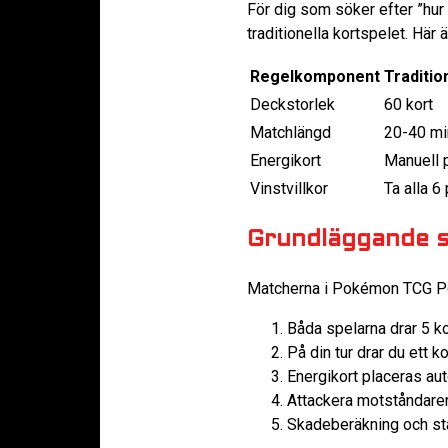
För dig som söker efter ”hur
traditionella kortspelet. Här 
Regelkomponent
Traditio
Deckstorlek
60 kort
Matchlängd
20-40 mi
Energikort
Manuell 
Vinstvillkor
Ta alla 6 
Grundläggande s
Matcherna i Pokémon TCG Pock
Båda spelarna drar 5 k
På din tur drar du ett 
Energikort placeras a
Attackera motståndare
Skadeberäkning och st