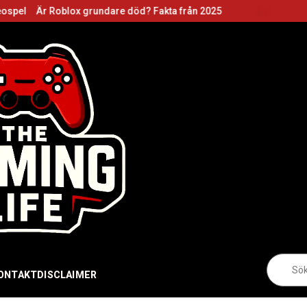
blox grundare död? Fakta från 2025
Roblox grun
Sö
eft
ONTAKT
DISCLAIMER