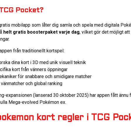
 TCG Pocket?
tis mobilapp som låter dig samla och spela med digitala Pokémo
vå
helt gratis boosterpaket varje dag
, vilket gör det möjligt 
ngar.
ppen från traditionellt kortspel:
ska dina kort i 3D med unik visuell teknik
ifika kort från vänners öppningar
kaniker för snabbare och smidigare matcher
 vänmatcher och global ranking
-expansionen (lanserad 30 oktober 2025) har appen fått ännu f
ftfulla Mega-evolved Pokémon ex.
pokemon kort regler i TCG Poc