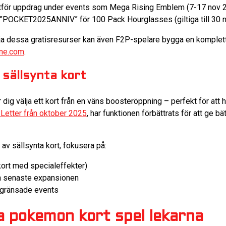
tför uppdrag under events som Mega Rising Emblem (7-17 nov 
POCKET2025ANNIV” för 100 Pack Hourglasses (giltiga till 30 
ja dessa gratisresurser kan även F2P-spelare bygga en komplet
ne.com
.
sällsynta kort
dig välja ett kort från en väns boosteröppning – perfekt för att hi
Letter från oktober 2025
, har funktionen förbättrats för att ge b
av sällsynta kort, fokusera på:
ort med specialeffekter)
 senaste expansionen
egränsade events
a pokemon kort spel lekarna