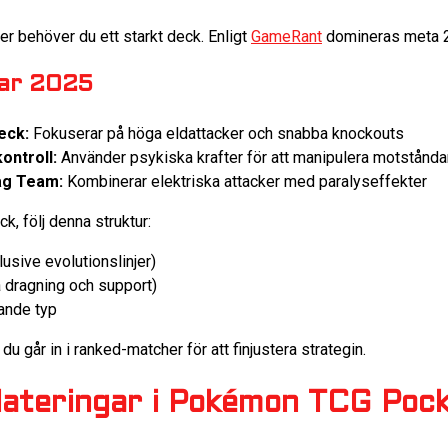
er behöver du ett starkt deck. Enligt
GameRant
domineras meta 2
kar 2025
eck:
Fokuserar på höga eldattacker och snabba knockouts
ontroll:
Använder psykiska krafter för att manipulera motståndar
ag Team:
Kombinerar elektriska attacker med paralyseffekter
ck, följ denna struktur:
usive evolutionslinjer)
ra dragning och support)
ande typ
du går in i ranked-matcher för att finjustera strategin.
ateringar i Pokémon TCG Poc