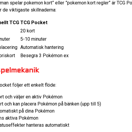
 man spelar pokemon kort” eller ”pokemon kort regler” är TCG Po
är de viktigaste skillnaderna:
nellt TCG
TCG Pocket
20 kort
nuter
5-10 minuter
placering
Automatisk hantering
priskort
Besegra 3 Pokémon ex
pelmekanik
et följer ett enkelt flöde:
ort och väljer en aktiv Pokémon
kort och kan placera Pokémon på bänken (upp till 5)
utomatiskt på dina Pokémon
ns aktiva Pokémon
atuseffekter hanteras automatiskt