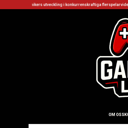
kanikers utveckling i konkurrenskraftiga flerspelarvideospel
Är Ro
OM OSS
K