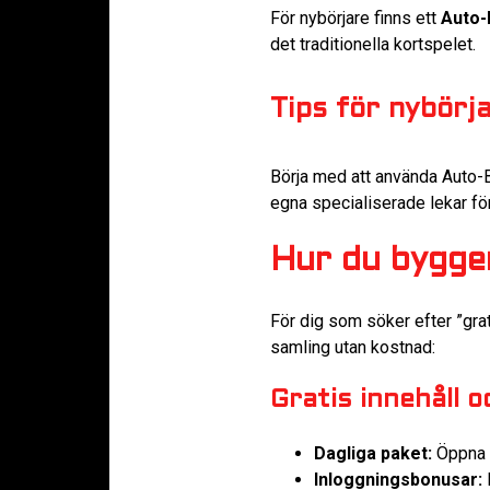
För nybörjare finns ett
Auto-
det traditionella kortspelet.
Tips för nybörj
Börja med att använda Auto-Bu
egna specialiserade lekar för 
Hur du bygger
För dig som söker efter ”gra
samling utan kostnad:
Gratis innehåll 
Dagliga paket:
Öppna t
Inloggningsbonusar: