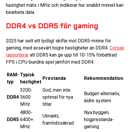
hastighet mäts i MHz och indikerar hur snabbt minnet kan
bearbeta data.
DDR4 vs DDR5 för gaming
2025 har sett ett tydligt skifte mot DDR5-minne för
gaming, med avsevärt högre hastigheter än DDR4.
Corsair
rapporterar
att DDR5 kan ge upp till 10-15% förbättrad
FPS i CPU-bundna spel jämfört med DDR4.
RAM-
Typisk
Prestanda
Rekommendation
typ
hastighet
3200-
God, men inte
Budget-alternativ,
DDR4
3600
optimal för nya
äldre system
MHz
titlar
4800-
Nya byggen,
Utmärkt,
DDR5
6400+
högprestanda-
framtidssäkrad
MHz
gaming