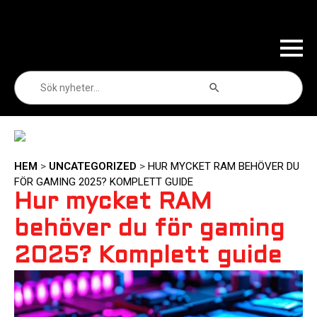
Sökknapp
Sök
efter:
HEM
>
UNCATEGORIZED
>
HUR MYCKET RAM BEHÖVER DU
FÖR GAMING 2025? KOMPLETT GUIDE
Hur mycket RAM
behöver du för gaming
2025? Komplett guide