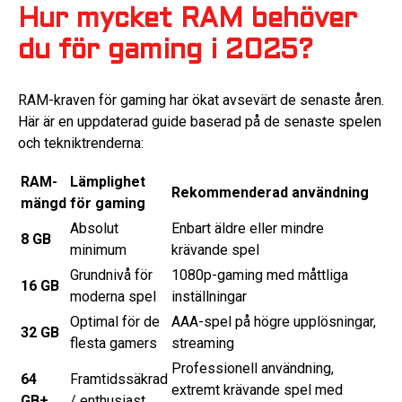
Hur mycket RAM behöver
du för gaming i 2025?
RAM-kraven för gaming har ökat avsevärt de senaste åren.
Här är en uppdaterad guide baserad på de senaste spelen
och tekniktrenderna:
RAM-
Lämplighet
Rekommenderad användning
mängd
för gaming
Absolut
Enbart äldre eller mindre
8 GB
minimum
krävande spel
Grundnivå för
1080p-gaming med måttliga
16 GB
moderna spel
inställningar
Optimal för de
AAA-spel på högre upplösningar,
32 GB
flesta gamers
streaming
Professionell användning,
64
Framtidssäkrad
extremt krävande spel med
GB+
/ enthusiast