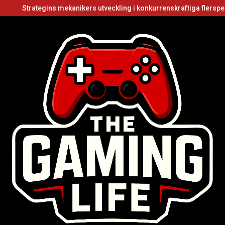
tegins mekanikers utveckling i konkurrenskraftiga flerspelarvideospe