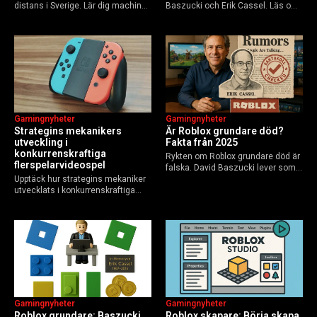
distans i Sverige. Lär dig machine
Baszucki och Erik Cassel. Läs om
learning, etik och Python via KTH,
deras roller, historien från
Elements of AI och fler plattformar.
GoBlocks till 85 miljoner dagliga
Guide för nybörjare och
användare 2025, och vad som
yrkesverksamma som vill bygga…
händer inför 2026.
Gamingnyheter
Gamingnyheter
Strategins mekanikers
Är Roblox grundare död?
utveckling i
Fakta från 2025
konkurrenskraftiga
Rykten om Roblox grundare död är
flerspelarvideospel
falska. David Baszucki lever som
Upptäck hur strategins mekaniker
VD, Erik Cassel dog 2013. Här är
utvecklats i konkurrenskraftiga
sanningen, faktakoll och Roblox
flerspelarspel – från klassiska RTS
framtid inför 2026 – med tips mot
till dagens dynamiska meta och
hoax.
AI-drivna innovationer.
Gamingnyheter
Gamingnyheter
Roblox grundare: Baszucki
Roblox skapare: Börja skapa