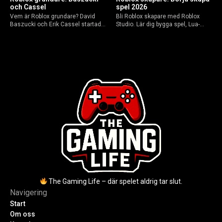
och Cassel
spel 2026
Vem är Roblox grundare? David
Bli Roblox skapare med Roblox
Baszucki och Erik Cassel startade
Studio. Lär dig bygga spel, Lua-
2004. Baszucki leder som VD
scripta och tjäna Robux utan
2025, Cassel avled 2013. Historia,
kodkunskaper. Steg-för-steg-guide
rykten om död och aktuella
för nybörjare inför 2026-
utmaningar.
uppdateringar.
The Gaming Life – där spelet aldrig tar slut.
Navigering
Start
Om oss