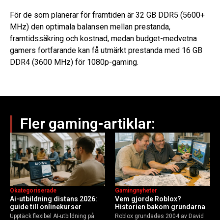
För de som planerar för framtiden är 32 GB DDR5 (5600+
MHz) den optimala balansen mellan prestanda,
framtidssäkring och kostnad, medan budget-medvetna
gamers fortfarande kan få utmärkt prestanda med 16 GB
DDR4 (3600 MHz) för 1080p-gaming.
Fler gaming-artiklar:
Okategoriserade
Gamingnyheter
Ai-utbildning distans 2026:
Vem gjorde Roblox?
guide till onlinekurser
Historien bakom grundarna
Upptäck flexibel AI-utbildning på
Roblox grundades 2004 av David