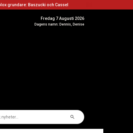
 Baszucki och Cassel
Roblox skapare: Börja sk
Fredag 7 Augusti 2026
Dagens namn: Dennis, Denise
Sökknapp
k
er: