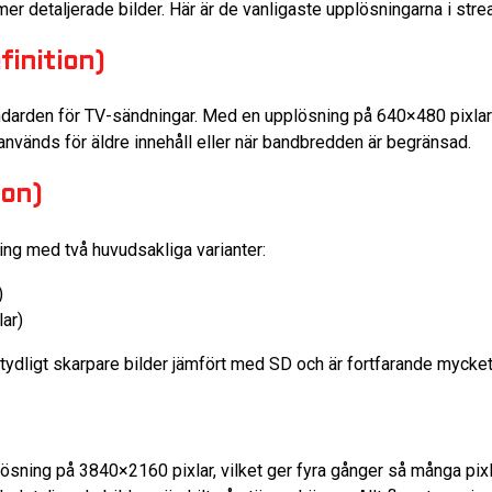
er detaljerade bilder. Här är de vanligaste upplösningarna i stre
inition)
tandarden för TV-sändningar. Med en upplösning på 640×480 pixla
används för äldre innehåll eller när bandbredden är begränsad.
ion)
ng med två huvudsakliga varianter:
)
ar)
ydligt skarpare bilder jämfört med SD och är fortfarande mycket 
pplösning på 3840×2160 pixlar, vilket ger fyra gånger så många p