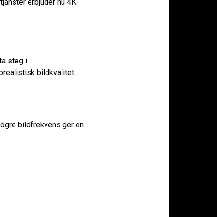
gtjänster erbjuder nu 4K-
a steg i
ealistisk bildkvalitet.
 Högre bildfrekvens ger en