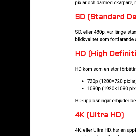
pixlar och därmed skarpare, m
SD (Standard Def
SD, eller 480p, var länge s
bildkvalitet som fortfarande 
HD (High Definit
HD kom som en stor förbättri
720p (1280×720 pixlar
1080p (1920×1080 pixl
HD-upplösningar erbjuder bet
4K (Ultra HD)
4K, eller Ultra HD, har en u