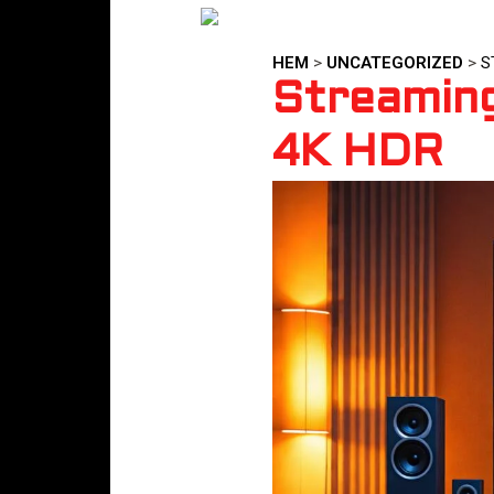
HEM
>
UNCATEGORIZED
>
S
Streamingk
4K HDR