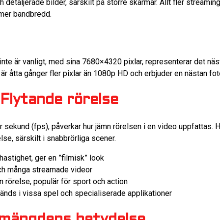
ch detaljerade bilder, särskilt på större skärmar. Allt fler streamin
 mer bandbredd.
te är vanligt, med sina 7680×4320 pixlar, representerar det näst
r åtta gånger fler pixlar än 1080p HD och erbjuder en nästan fotor
 Flytande rörelse
er sekund (fps), påverkar hur jämn rörelsen i en video uppfattas.
lse, särskilt i snabbrörliga scener.
mhastighet, ger en ”filmisk” look
och många streamade videor
 rörelse, populär för sport och action
änds i vissa spel och specialiserade applikationer