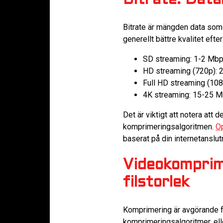
Bitrate: Dat
Bitrate är mängden data som 
generellt bättre kvalitet eft
SD streaming: 1-2 Mb
HD streaming (720p): 
Full HD streaming (10
4K streaming: 15-25 M
Det är viktigt att notera att
komprimeringsalgoritmen.
Op
baserat på din internetanslu
Videokomprime
filstorlek
Komprimering är avgörande 
komprimeringsalgoritmer, ell