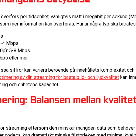
amängdens betydelse
överförs per tidsenhet, vanligtvis mätt i megabit per sekund (Mb
ersom mer information kan överföras. Här är några typiska bitrates 
ps
2-4 Mbps
80p): 5-8 Mbps
bps eller mer
 dessa siffror kan variera beroende på innehållets komplexitet oc
timering av din streaming för bästa bild- och ljudkvalitet
kan inne
tning och enhetens kapacitet.
ring: Balansen mellan kvalite
för streaming eftersom den minskar mängden data som behöver
er codecs, kan dramatiskt minska filstorleken med minimal kvalit