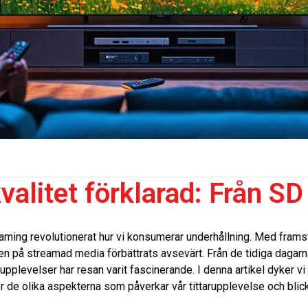
alitet förklarad: Från SD
reaming revolutionerat hur vi konsumerar underhållning. Med fram
ten på streamad media förbättrats avsevärt. Från de tidiga dagarna
pplevelser har resan varit fascinerande. I denna artikel dyker vi d
r de olika aspekterna som påverkar vår tittarupplevelse och blic