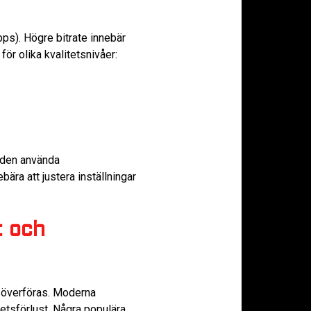
ps). Högre bitrate innebär
för olika kvalitetsnivåer:
h den använda
bära att justera inställningar
t och
 överföras. Moderna
etsförlust. Några populära