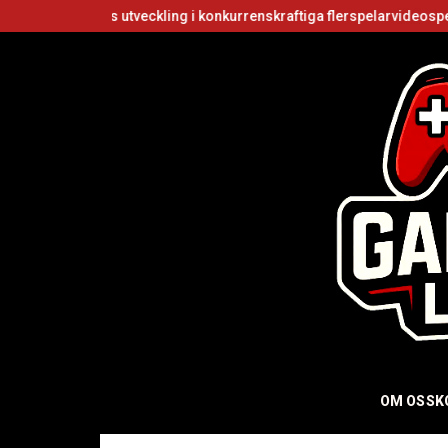
ers utveckling i konkurrenskraftiga flerspelarvideospel
Är Roblox
OM OSS
K