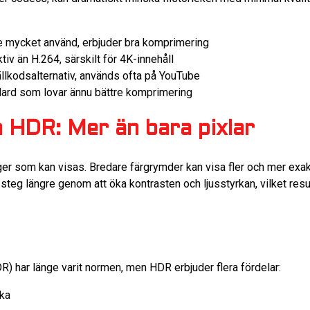
e mycket använd, erbjuder bra komprimering
v än H.264, särskilt för 4K-innehåll
lkodsalternativ, används ofta på YouTube
ard som lovar ännu bättre komprimering
 HDR: Mer än bara pixlar
rger som kan visas. Bredare färgrymder kan visa fler och mer exa
steg längre genom att öka kontrasten och ljusstyrkan, vilket result
 har länge varit normen, men HDR erbjuder flera fördelar:
rka