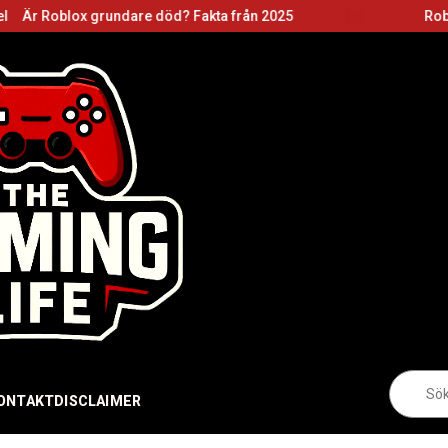
 grundare död? Fakta från 2025
Roblox grundare:
Sö
eft
ONTAKT
DISCLAIMER