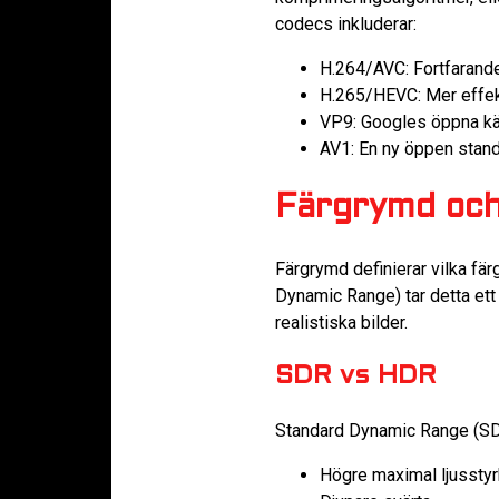
codecs inkluderar:
H.264/AVC: Fortfarand
H.265/HEVC: Mer effekti
VP9: Googles öppna käl
AV1: En ny öppen stand
Färgrymd och
Färgrymd definierar vilka fä
Dynamic Range) tar detta ett 
realistiska bilder.
SDR vs HDR
Standard Dynamic Range (SDR)
Högre maximal ljussty