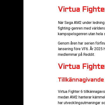
Virtua Fighte
När Sega AM2 under ledning 
fighting-genren med världens
kampspelsgenren utan hela s
Genom åren har serien förfin
lansering före VF6. År 2025 
medlemmar på Reddit.
Virtua Fighte
Tillkännagivande
Virtua Fighter 6 tillkännaga
medan AM2 hanterar kärnmeka
har utvecklingsutmaningar som