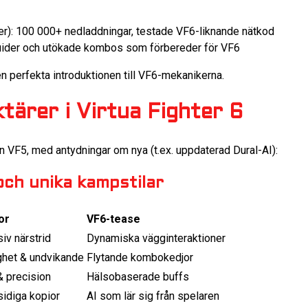
r): 100 000+ nedladdningar, testade VF6-liknande nätkod
guider och utökade kombos som förbereder för VF6
n perfekta introduktionen till VF6-mekanikerna.
ktärer i Virtua Fighter 6
ån VF5, med antydningar om nya (t.ex. uppdaterad Dural-AI):
ch unika kampstilar
or
VF6-tease
iv närstrid
Dynamiska vägginteraktioner
ghet & undvikande
Flytande kombokedjor
& precision
Hälsobaserade buffs
idiga kopior
AI som lär sig från spelaren