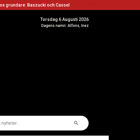
Baszucki och Cassel
Roblox skapare: Börja ska
Torsdag 6 Augusti 2026
Dagens namn: Alfons, Inez
Sökknapp
k
er: