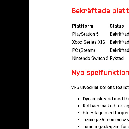
Bekräftade plat
Plattform
Status
PlayStation 5
Bekräfta
Xbox Series X|S
Bekräfta
PC (Steam)
Bekräfta
Nintendo Switch 2
Ryktad
Nya spelfunktio
VF6 utvecklar seriens realis
Dynamisk strid med för
Rollback-nätkod för lag
Story-läge med förgren
Tränings-AI som anpassa
Turneringsskapare för u