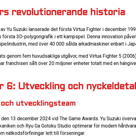
rs revolutionerande historia
av Yu Suzuki lanserade det första Virtua Fighter i december 199
 första 3D-polygongrafik i ett kampspel. Denna innovation påver
pelindustrin, med över 40 000 sålda arkadmaskiner enbart i Jap
ats genom fem huvudsakliga utgåvor, med Virtua Fighter 5 (2006
har franchisen sålt över 20 miljoner enheter totalt med en häng
r 6: Utveckling och nyckeldetal
 och utvecklingsteam
vs den 13 december 2024 vid The Game Awards. Yu Suzuki övervak
niken och Ryu Ga Gotoku Studio optimerar för modern hårdvara.
 nätkodsförfiningar lett till förseningar.