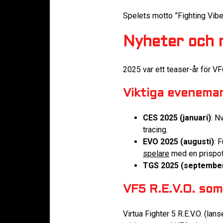
Spelets motto ”Fighting Vib
Nyheter och 
2025 var ett teaser-år för VF
Viktiga evenema
CES 2025 (januari)
: N
tracing.
EVO 2025 (augusti)
: 
spelare
med en prispot
TGS 2025 (septembe
VF5 R.E.V.O. som
Virtua Fighter 5 R.E.V.O. (l