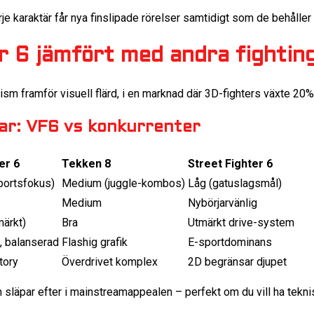
rje karaktär får nya finslipade rörelser samtidigt som de behåller 
r 6 jämfört med andra fighting
sm framför visuell flärd, i en marknad där 3D-fighters växte 20
ar: VF6 vs konkurrenter
er 6
Tekken 8
Street Fighter 6
ortsfokus)
Medium (juggle-kombos)
Låg (gatuslagsmål)
Medium
Nybörjarvänlig
märkt)
Bra
Utmärkt drive-system
i, balanserad
Flashig grafik
E-sportdominans
tory
Överdrivet komplex
2D begränsar djupet
 släpar efter i mainstreamappealen – perfekt om du vill ha tekni