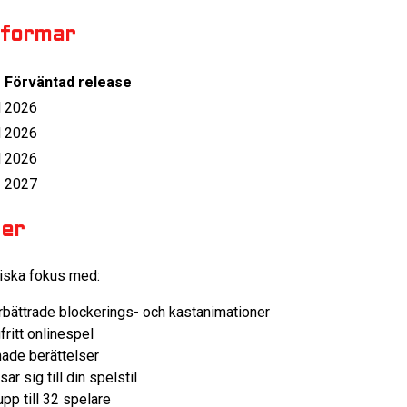
tformar
Förväntad release
d
2026
d
2026
d
2026
2027
ner
tiska fokus med:
bättrade blockerings- och kastanimationer
fritt onlinespel
ade berättelser
r sig till din spelstil
pp till 32 spelare