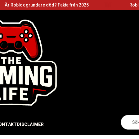
rundare död? Fakta från 2025
Roblox grundare: 
Sö
eft
ONTAKT
DISCLAIMER