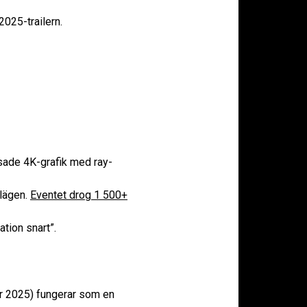
025-trailern.
ade 4K-grafik med ray-
llägen.
Eventet drog 1 500+
ation snart”.
er 2025) fungerar som en