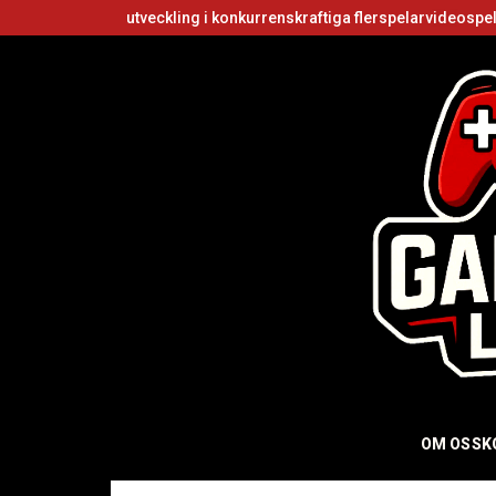
rs utveckling i konkurrenskraftiga flerspelarvideospel
Är Roblox g
OM OSS
K