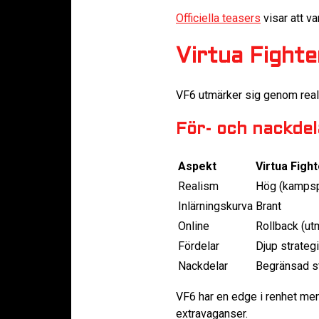
Officiella teasers
visar att va
Virtua Fighte
VF6 utmärker sig genom reali
För- och nackdel
Aspekt
Virtua Fight
Realism
Hög (kampsp
Inlärningskurva
Brant
Online
Rollback (ut
Fördelar
Djup strateg
Nackdelar
Begränsad s
VF6 har en edge i renhet men
extravaganser.