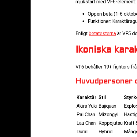
mjukstart med VF6-element:
Öppen beta (1-6 oktobe
Funktioner: Karaktärs
Enligt
betatesterna
är VF5 de
Ikoniska kara
VF6 behåller 19+ fighters fr
Huvudpersoner o
Karaktär
Stil
Styrk
Akira Yuki
Bajiquan
Explos
Pai Chan
Mizongyi
Hasti
Lau Chan
Koppojutsu
Kraft 
Dural
Hybrid
Mångs