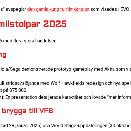
es” avspeglar
den gamla kung fu-filmkänslan
som visades i EVO 2
milstolpar 2025
6 med flera stora händelser:
ng
vidia/Sega demonstrerade prototyp-gameplay med Akira som vis
Full stridsavslöjande med Wolf Hawkfields redesign och nya spe
t på $75 000.
r)
: En presentation detaljerade karaktärer och lovade ”mer inform
 brygga till VF6
anserad 28 januari 2025) och World Stage-uppdateringen (30 oktob