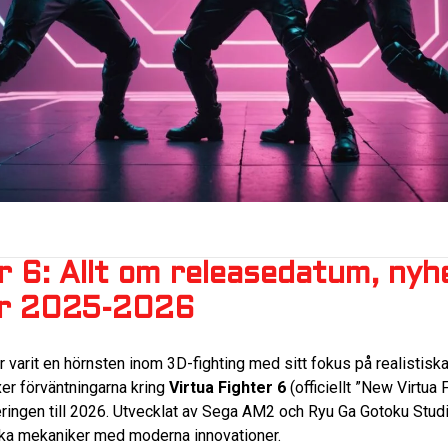
r 6: Allt om releasedatum, nyh
ar 2025-2026
r varit en hörnsten inom 3D-fighting med sitt fokus på realistis
er förväntningarna kring
Virtua Fighter 6
(officiellt ”New Virtua F
eringen till 2026. Utvecklat av Sega AM2 och Ryu Ga Gotoku Stud
ska mekaniker med moderna innovationer.