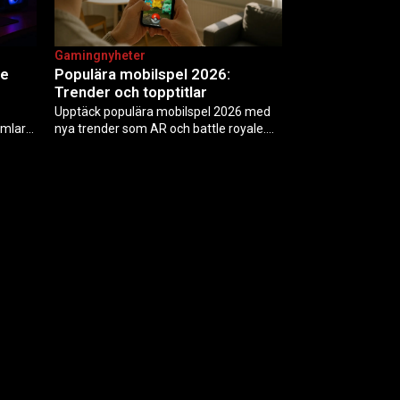
Gamingnyheter
te
Populära mobilspel 2026:
Trender och topptitlar
Upptäck populära mobilspel 2026 med
amlar
nya trender som AR och battle royale.
id något
Topp 10 titlar som Genshin Impact 2,
ng och
Pokémon GO och Candy Crush för
Android och iOS. Tips för…