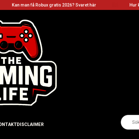
 få Robux gratis 2026? Svaret här
Hur kan man få gr
Sö
eft
ONTAKT
DISCLAIMER