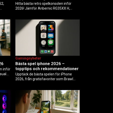
S2,
Hitta bästa retro spelkonsolen inför
2026! Jämför Anbernic RG35XX H,
v som
Analogue Pocket och fler med priser
ehöver
från 900 kr. Kompatibilitet, batteritid och
köptips för NES, SNES och PS1.
Gamingnyheter
26
Bästa spel iphone 2026 –
topptips och rekommendationer
n inför
sual
Upptäck de bästa spelen för iPhone
enshin
2026, från gratisfavoriter som Brawl
-
Stars och Genshin Impact till offline-
al…
alternativ som Papa's Freezeria. Tips för
Apple Arcade, budgetval och optimal
prestanda på iOS.