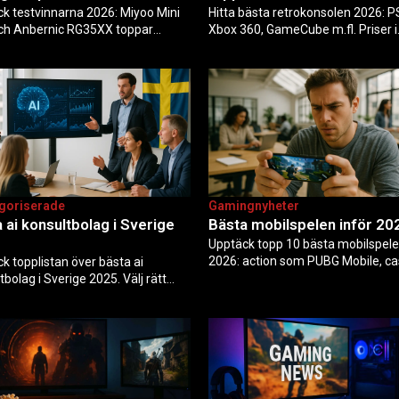
k testvinnarna 2026: Miyoo Mini
Hitta bästa retrokonsolen 2026: P
och Anbernic RG35XX toppar
Xbox 360, GameCube m.fl. Priser i
gen med 100+ spel, bra batteritid
Sverige, köptips, online-alternati
isvärdhet. Jämförelser, köptips
PS Plus och Game Pass. Vad du b
nliga misstag för portabel
veta innan köp.
gi eller TV-spel.
goriserade
Gamingnyheter
 ai konsultbolag i Sverige
Bästa mobilspelen inför 20
Upptäck topp 10 bästa mobilspele
2026: action som PUBG Mobile, ca
k topplistan över bästa ai
som Candy Crush och RPG som G
tbolag i Sverige 2025. Välj rätt
Impact. Tips på gratis titlar, offline
r för AI-transformation med
alternativ och rätt mobil för optim
på expertis, dataskydd och
ytta – från Alice Labs AI till
dia.